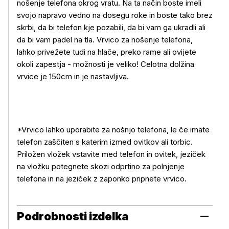
nošenje telefona okrog vratu. Na ta način boste imeli
svojo napravo vedno na dosegu roke in boste tako brez
skrbi, da bi telefon kje pozabili, da bi vam ga ukradli ali
da bi vam padel na tla. Vrvico za nošenje telefona,
lahko privežete tudi na hlače, preko rame ali ovijete
Več o izdelku
okoli zapestja - možnosti je veliko! Celotna dolžina
vrvice je 150cm in je nastavljiva.
*Vrvico lahko uporabite za nošnjo telefona, le če imate
telefon zaščiten s katerim izmed ovitkov ali torbic.
Priložen vložek vstavite med telefon in ovitek, jeziček
na vložku potegnete skozi odprtino za polnjenje
telefona in na jeziček z zaponko pripnete vrvico.
Podrobnosti izdelka