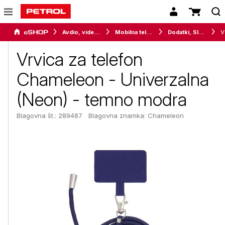
Avdio, video in telefonija
Mobilna telefonija
Dodatki, SIM kartice in predplačniški paketi
Vrvic
Vrvica za telefon
Chameleon - Univerzalna
(Neon) - temno modra
Blagovna št.: 289487
Blagovna znamka:
Chameleon