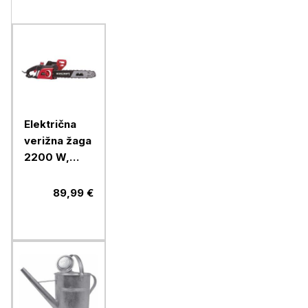
Električna
verižna žaga
2200 W,
veriga
3/8"PICCO,
89,99 €
meč 40 cm