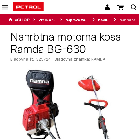
Vrt in orodje
Naprave za vrt in okolico
Kosilnice
Nahrbtna motorna kosa Ramda BG-630
Nahrbtna motorna kosa
Ramda BG-630
Blagovna št.: 325724
Blagovna znamka:
RAMDA