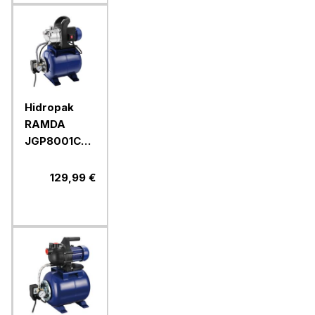
Hidropak
RAMDA
JGP8001CXF,
800 W, 19 l
129,99 €