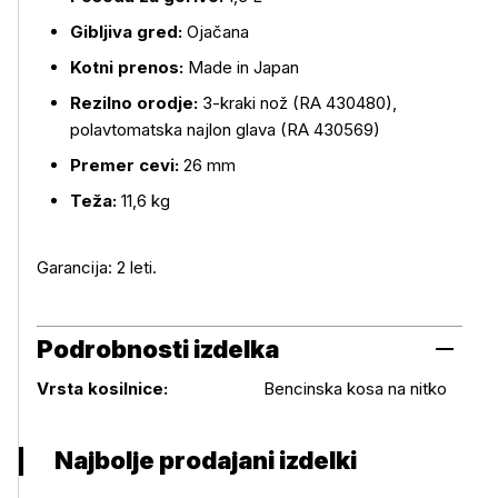
Gibljiva gred:
Ojačana
Kotni prenos:
Made in Japan
Rezilno orodje:
3-kraki nož (RA 430480),
polavtomatska najlon glava (RA 430569)
Premer cevi:
26 mm
Teža:
11,6 kg
Garancija: 2 leti.
Podrobnosti izdelka
Podrobnosti izdelka
Vrsta kosilnice:
Bencinska kosa na nitko
Najbolje prodajani izdelki