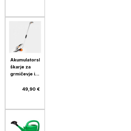
Akumulatorske
škarje za
grmičevje in
travo
VonHaus, 7.2
49,90 €
V