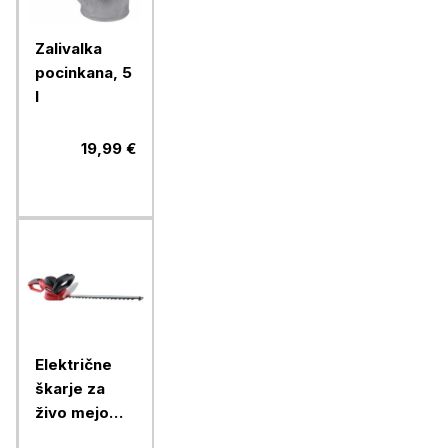
Zalivalka
pocinkana, 5
l
19,99 €
Električne
škarje za
živo mejo
Ramda RA