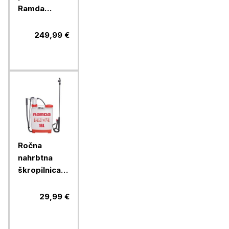
Ramda
63,3ccm
249,99 €
Ročna
nahrbtna
škropilnica
RAMDA 16 l
29,99 €