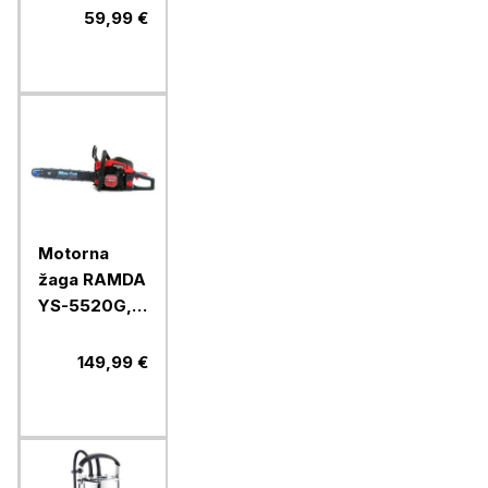
895238,
59,99 €
600W
Motorna
žaga RAMDA
YS-5520G,
45 cm
149,99 €