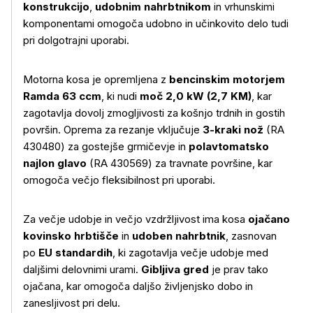
konstrukcijo
,
udobnim nahrbtnikom
in vrhunskimi
komponentami omogoča udobno in učinkovito delo tudi
pri dolgotrajni uporabi.
Motorna kosa je opremljena z
bencinskim motorjem
Ramda 63 ccm
, ki nudi
moč 2,0 kW (2,7 KM)
, kar
zagotavlja dovolj zmogljivosti za košnjo trdnih in gostih
površin. Oprema za rezanje vključuje
3-kraki nož
(RA
430480) za gostejše grmičevje in
polavtomatsko
najlon glavo
(RA 430569) za travnate površine, kar
omogoča večjo fleksibilnost pri uporabi.
Za večje udobje in večjo vzdržljivost ima kosa
ojačano
kovinsko hrbtišče
in
udoben nahrbtnik
, zasnovan
po
EU standardih
, ki zagotavlja večje udobje med
daljšimi delovnimi urami.
Gibljiva gred
je prav tako
ojačana, kar omogoča daljšo življenjsko dobo in
zanesljivost pri delu.