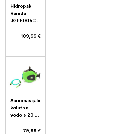
Hidropak
Ramda
JGP6005C,
19 l
109,99 €
Samonavijalni
kolut za
vodo s 20 m
1/2" cevi in
priključki
79,99 €