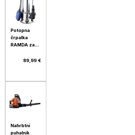
Potopna
črpalka
RAMDA za
umazano
vodo, 1100
89,99 €
W
Nahrbtni
puhalnik