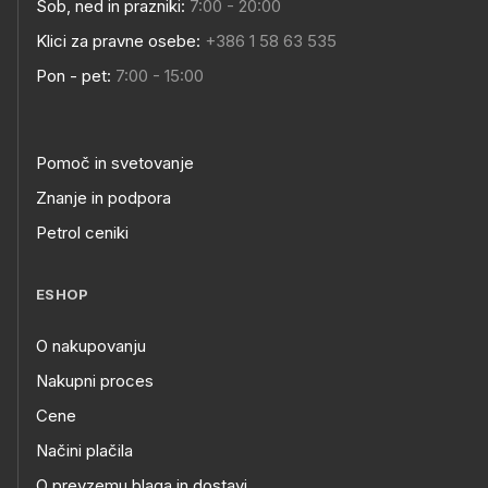
Sob, ned in prazniki:
7:00 - 20:00
Klici za pravne osebe:
+386 1 58 63 535
Pon - pet:
7:00 - 15:00
Pomoč in svetovanje
Znanje in podpora
Petrol ceniki
ESHOP
O nakupovanju
Nakupni proces
Cene
Načini plačila
O prevzemu blaga in dostavi