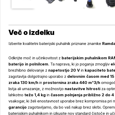
Več o izdelku
Izberite kvalitetni baterijski puhalnik priznane znamke
Ramd
Odkrijte moč in učinkovitost z
baterijskim puhalnikom R
baterijo in polnilcem
. Ta naprava, ki jo poganja zmogljiv
el
brezhibno delovanje z
napetostjo 20 V
in
kapaciteto bate
zagotavlja dolgotrajno uporabo z
delovnim časom med 15
zraka 130 km/h
in
prostornina zraka 440 m^3/h
omogočat
listja ali umazanije, z možnostjo
nastavitve hitrosti
za opti
lahkotno
težo 1,4 kg
in
časom polnjenja približno 2 do 4
vsakogar, ki želi enostavnost uporabe brez kompromisa pri 
garancijo
zagotavljamo, da bo vaš nakup brez skrbi. Opremite
baterijskim puhalnikom in izkusite nov standard čistoče in uči