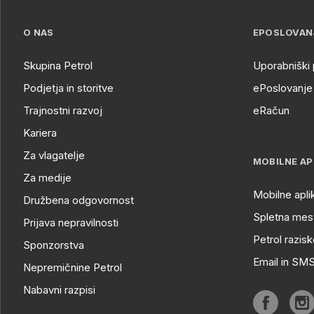
O NAS
EPOSLOVAN
Skupina Petrol
Uporabniški 
Podjetja in storitve
ePoslovanje 
Trajnostni razvoj
eRačun
Kariera
Za vlagatelje
MOBILNE AP
Za medije
Mobilne apli
Družbena odgovornost
Spletna mest
Prijava nepravilnosti
Petrol razisk
Sponzorstva
Email in SM
Nepremičnine Petrol
Nabavni razpisi