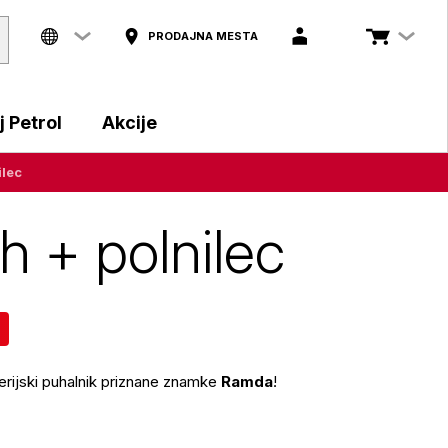
PRODAJNA MESTA
 Petrol
Akcije
ilec
h + polnilec
aterijski puhalnik priznane znamke
Ramda
!