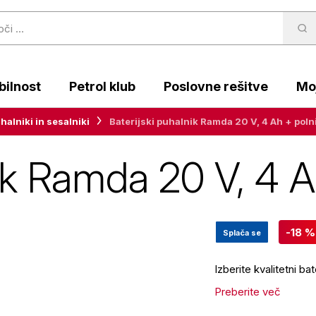
ilnost
Petrol klub
Poslovne rešitve
Moj
halniki in sesalniki
Baterijski puhalnik Ramda 20 V, 4 Ah + poln
nik Ramda 20 V, 4 A
-18 %
Splača se
Izberite kvalitetni b
Preberite več