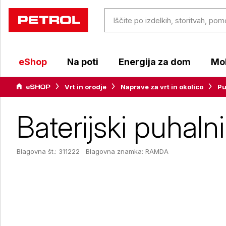
eShop
Na poti
Energija za dom
Mob
Vrt in orodje
Naprave za vrt in okolico
Pu
Baterijski puhal
Blagovna št.: 311222
Blagovna znamka:
RAMDA