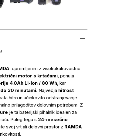
a
!
AMDA
, opremljenim z visokokakovostno
ektrični motor s krtačami
, ponuja
rije 4.0Ah Li-Ion / 80 Wh
, kar
 do 30 minutami
. Največja
hitrost
a hitro in učinkovito odstranjevanje
malno prilagoditev delovnim potrebam. Z
 ure
je ta baterijski pihalnik idealen za
moči. Poleg tega s
24-mesečno
 svoj vrt ali delovni prostor z
RAMDA
nkovitosti.