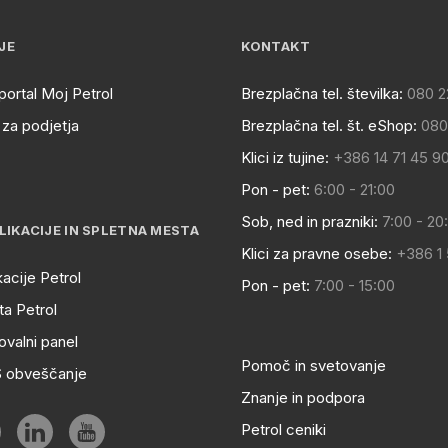
JE
KONTAKT
portal Moj Petrol
Brezplačna tel. številka:
080 2
za podjetja
Brezplačna tel. št. eShop:
080
Klici iz tujine:
+386 14 71 45 9
Pon - pet:
6:00 - 21:00
Sob, ned in prazniki:
7:00 - 20
LIKACIJE IN SPLETNA MESTA
Klici za pravne osebe:
+386 1
kacije Petrol
Pon - pet:
7:00 - 15:00
a Petrol
ovalni panel
Pomoč in svetovanje
S obveščanje
Znanje in podpora
Petrol ceniki