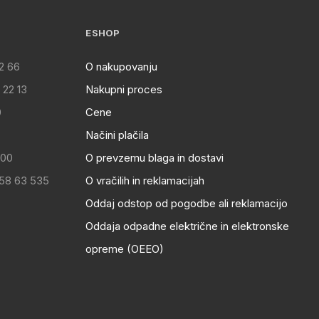
ESHOP
2 66
O nakupovanju
 22 13
Nakupni proces
0
Cene
Načini plačila
:00
O prevzemu blaga in dostavi
 58 63 535
O vračilih in reklamacijah
Oddaj odstop od pogodbe ali reklamacijo
Oddaja odpadne električne in elektronske
opreme (OEEO)