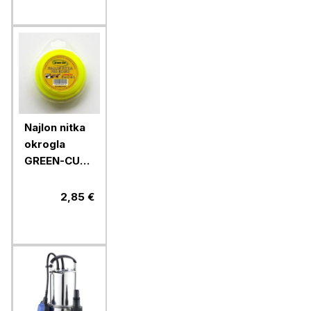
Najlon nitka
okrogla
GREEN-CUT
1,6 mm x 15
m
2,85 €