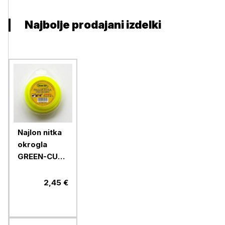
Najbolje prodajani izdelki
Najlon nitka
okrogla
GREEN-CUT
2,4 mm x 15
m
2,45 €