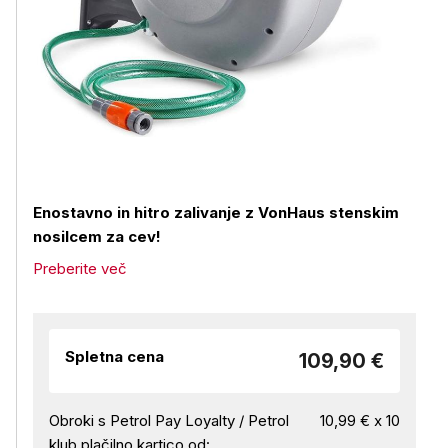
Enostavno in hitro zalivanje z VonHaus stenskim
nosilcem za cev!
Preberite več
Spletna cena
109,90 €
Obroki s Petrol Pay Loyalty / Petrol
10,99 € x 10
klub plačilno kartico od: