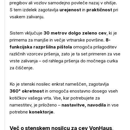
pregibov ali vozlov samodejno povleče nazaj v ohišje.
S tem izdelek zagotavlja
urejenost
in
praktičnost
pri
vsakem zalivanju.
Sistem vključuje
30 metrov dolgo zeleno cev
, ki je
primerna za manjše in večje vrtnarske površine.
8-
funkcijska razpršilna pištola
omogoča prilagoditev
različnih vzorcev pršenja, zato je ta set primeren za vse
vrste zalivanja – od rahlega pršenja do močnega curka
za čiščenje.
Ko je stenski nosilec enkrat nameščen, zagotavlja
360° okretnost
in omogoča enostavno dosego vseh
kotičkov vašega vrta. Vse, kar potrebujete za
Več o izdelku
namestitev, je priloženo –
nastavitve, navodila
in vse
potrebne
konektorje
.
Več o stenskem nosilcu za cev VonHaus,