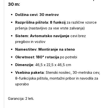
30 m:
Dolžina cevi
:
30 metrov
Razpršilna pištola
:
8 funkcij
za različne vzorce
pršenja (nastavljivo za vse vrste zalivanja)
Sistem
:
Avtomatsko navijanje
cevi brez
pregibov in vozlov
Namestitev
:
Montiranje na steno
Okretnost
:
180° rotacija
po potrebi
Dimenzije
: 46,5 x 22,5 x 46,5 cm
Vsebina paketa
: Stenski nosilec, 30-metrska cev,
8-funkcijska pištola, montažni pribor in navodila za
uporabo
Garancija: 2 leti.