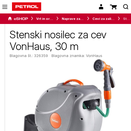
Vrt in orodje
Naprave za vrt in okolico
Cevi za zalivanje
Stenski nosilec za cev VonHaus, 30 m
Stenski nosilec za cev
VonHaus, 30 m
Blagovna št.: 326359
Blagovna znamka:
VonHaus