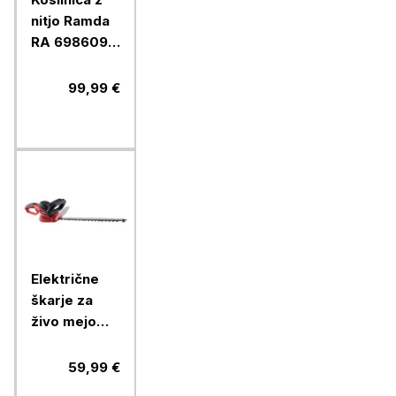
nitjo Ramda
RA 698609 +
baterija
2.5Ah in
99,99 €
polnilec
Električne
škarje za
živo mejo
Ramda RA
895238,
59,99 €
600W