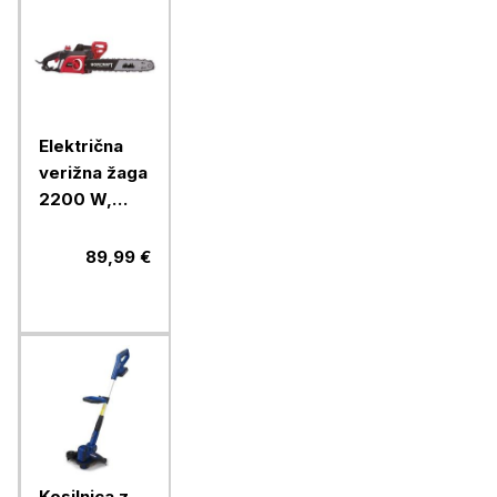
Električna
verižna žaga
2200 W,
veriga
3/8"PICCO,
89,99 €
meč 40 cm
Kosilnica z