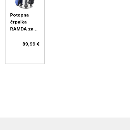
Potopna
črpalka
RAMDA za
umazano
vodo, 1100
89,99 €
W