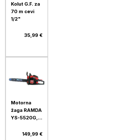
Kolut G.F. za
70 m cevi
1/2"
35,99 €
Motorna
žaga RAMDA
YS-5520G,
45 cm
149,99 €