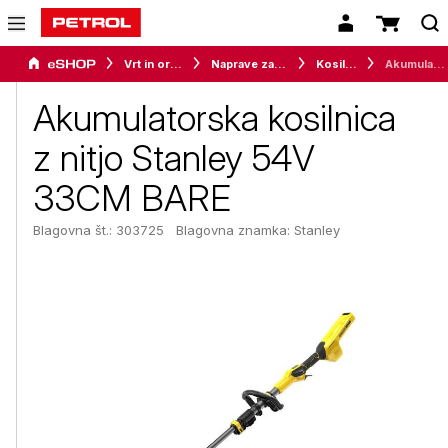
Vrt in orodje
Naprave za vrt in okolico
Kosilnice
Akumulatorska kosilnica z nitjo Stanley 54V 33CM BARE
Akumulatorska kosilnica
z nitjo Stanley 54V
33CM BARE
Blagovna št.: 303725
Blagovna znamka:
Stanley