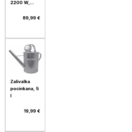
2200 W,
veriga
3/8"PICCO,
89,99 €
meč 40 cm
Zalivalka
pocinkana, 5
l
19,99 €