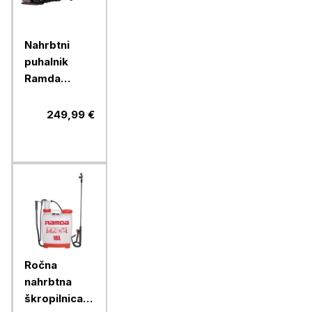
Nahrbtni
puhalnik
Ramda
63,3ccm
249,99 €
Ročna
nahrbtna
škropilnica