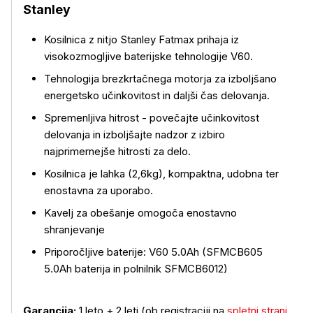
Stanley
Kosilnica z nitjo Stanley Fatmax prihaja iz
visokozmogljive baterijske tehnologije V60.
Tehnologija brezkrtačnega motorja za izboljšano
energetsko učinkovitost in daljši čas delovanja.
Spremenljiva hitrost - povečajte učinkovitost
delovanja in izboljšajte nadzor z izbiro
Več o izdelku
najprimernejše hitrosti za delo.
Kosilnica je lahka (2,6kg), kompaktna, udobna ter
enostavna za uporabo.
Kavelj za obešanje omogoča enostavno
shranjevanje
Priporočljive baterije: V60 5.0Ah (SFMCB605
5.0Ah baterija in polnilnik SFMCB6012)
Garancija:
1 leto + 2 leti (ob registraciji na
spletni strani
,