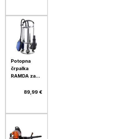
Potopna
črpalka
RAMDA za
umazano
vodo, 1100
89,99 €
W