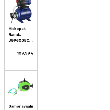
Hidropak
Ramda
JGP6005C,
19 l
109,99 €
Samonavijalni