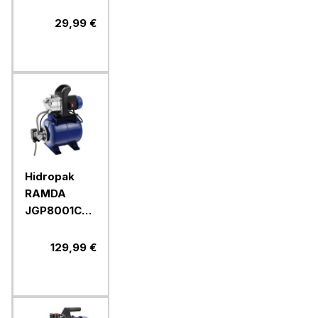
RAMDA 16 l
29,99 €
Hidropak
RAMDA
JGP8001CXF,
800 W, 19 l
129,99 €