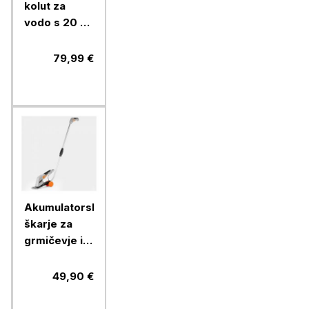
kolut za
vodo s 20 m
1/2" cevi in
priključki
79,99 €
Akumulatorske
škarje za
grmičevje in
travo
VonHaus, 7.2
49,90 €
V