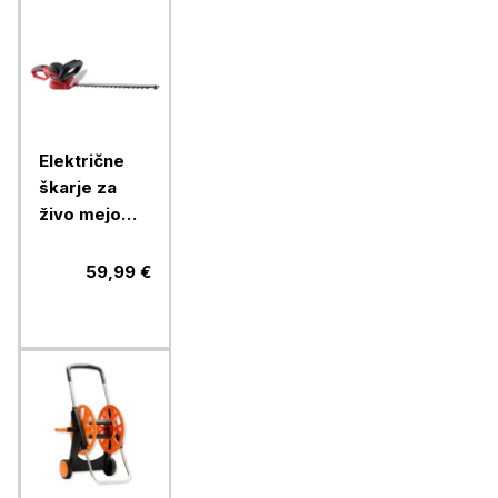
Električne
škarje za
živo mejo
Ramda RA
895238,
59,99 €
600W