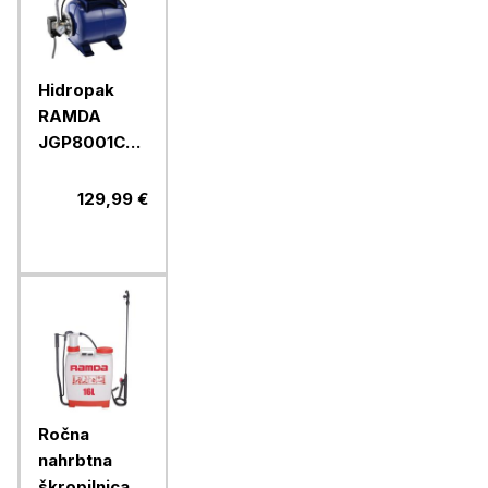
Hidropak
RAMDA
JGP8001CXF,
800 W, 19 l
129,99 €
Ročna
nahrbtna
škropilnica