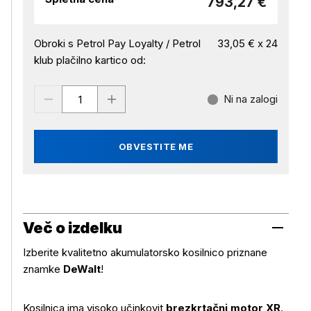
793,27 €
Obroki s Petrol Pay Loyalty / Petrol
33,05 € x 24
klub plačilno kartico od:
Ni na zalogi
OBVESTITE ME
Več o izdelku
Izberite kvalitetno akumulatorsko kosilnico priznane
znamke
DeWalt
!
Kosilnica ima visoko učinkovit
brezkrtačni motor XR
.