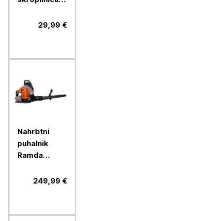
RAMDA 16 l
29,99 €
Nahrbtni
puhalnik
Ramda
63,3ccm
249,99 €