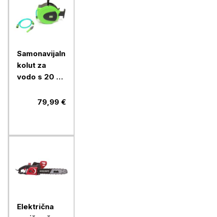
Samonavijalni
kolut za
vodo s 20 m
1/2" cevi in
priključki
79,99 €
Električna