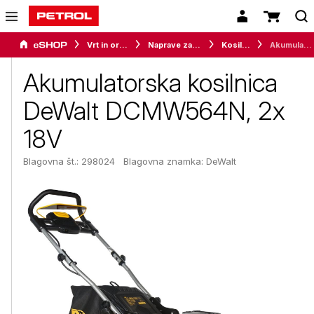
Vrt in orodje
Naprave za vrt in okolico
Kosilnice
Akumulatorska kosilnica DeWalt DCMW564N, 2x 18V
Akumulatorska kosilnica
DeWalt DCMW564N, 2x
18V
Blagovna št.: 298024
Blagovna znamka:
DeWalt