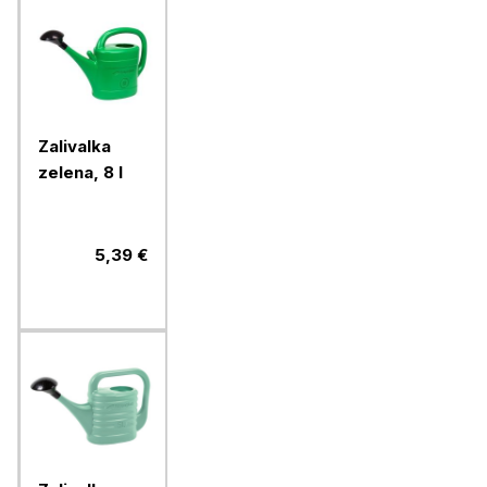
Zalivalka
zelena, 8 l
5,39 €