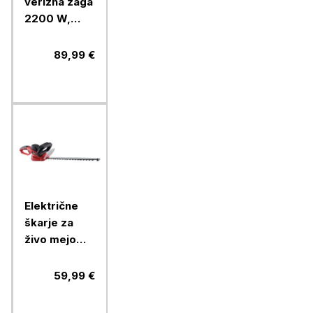
verižna žaga
2200 W,
veriga
3/8"PICCO,
89,99 €
meč 40 cm
Električne
škarje za
živo mejo
Ramda RA
895238,
59,99 €
600W