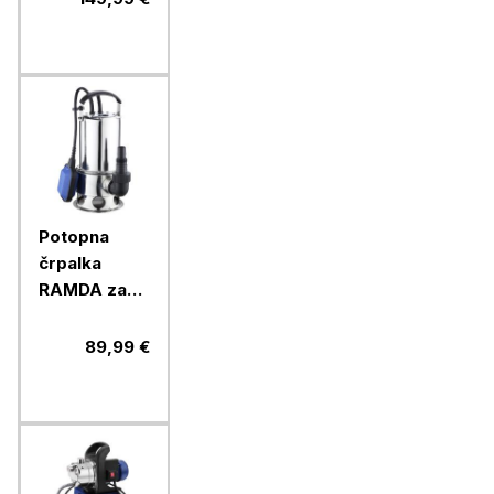
Potopna
črpalka
RAMDA za
umazano
vodo, 1100
89,99 €
W