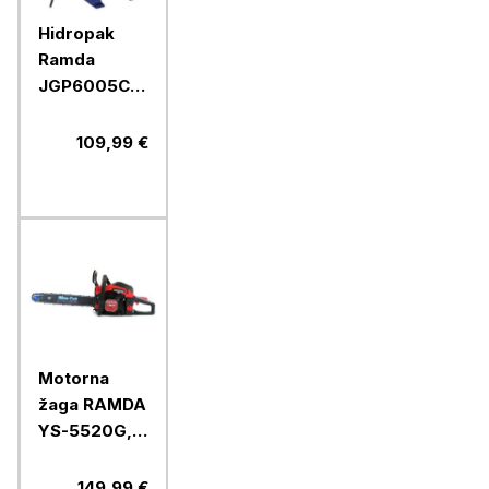
Hidropak
Ramda
JGP6005C,
19 l
109,99 €
Motorna
žaga RAMDA
YS-5520G,
45 cm
149,99 €