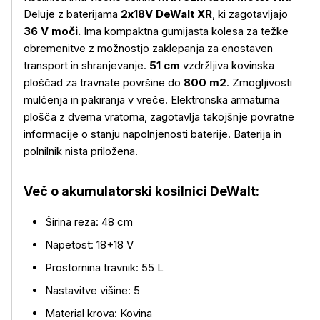
Deluje z baterijama
2x18V DeWalt XR
, ki zagotavljajo
36 V moči.
Ima kompaktna gumijasta kolesa za težke
obremenitve z možnostjo zaklepanja za enostaven
transport in shranjevanje.
51 cm
vzdržljiva kovinska
ploščad za travnate površine do
800 m2
. Zmogljivosti
mulčenja in pakiranja v vreče. Elektronska armaturna
plošča z dvema vratoma, zagotavlja takojšnje povratne
informacije o stanju napolnjenosti baterije. Baterija in
polnilnik nista priložena.
Več o izdelku
Več o akumulatorski kosilnici DeWalt:
Širina reza: 48 cm
Napetost: 18+18 V
Prostornina travnik: 55 L
Nastavitve višine: 5
Material krova: Kovina