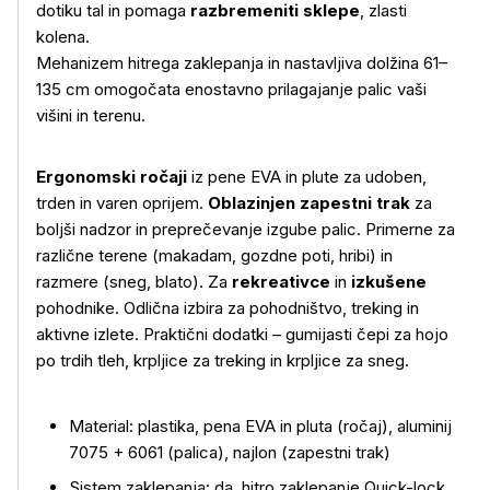
dotiku tal in pomaga
razbremeniti sklepe
, zlasti
kolena.
Mehanizem hitrega zaklepanja in nastavljiva dolžina 61–
135 cm omogočata enostavno prilagajanje palic vaši
višini in terenu.
Ergonomski ročaji
iz pene EVA in plute za udoben,
trden in varen oprijem.
Oblazinjen zapestni trak
za
boljši nadzor in preprečevanje izgube palic. Primerne za
različne terene (makadam, gozdne poti, hribi) in
razmere (sneg, blato). Za
rekreativce
in
izkušene
Več o izdelku
pohodnike. Odlična izbira za pohodništvo, treking in
aktivne izlete. Praktični dodatki – gumijasti čepi za hojo
po trdih tleh, krpljice za treking in krpljice za sneg.
Material: plastika, pena EVA in pluta (ročaj), aluminij
7075 + 6061 (palica), najlon (zapestni trak)
Sistem zaklepanja: da, hitro zaklepanje Quick-lock