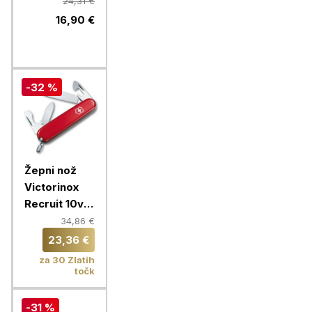
Multi-tool, 12
24,31 €
funkcij
16,90 €
-32 %
Žepni nož
Victorinox
Recruit 10v1,
0.2503
34,86 €
23,36 €
za 30 Zlatih
točk
-31 %