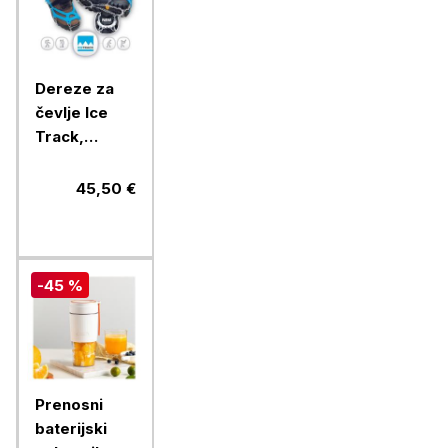
Dereze za
čevlje Ice
Track,
velikost XL
(45-48)
45,50 €
-45 %
Prenosni
baterijski