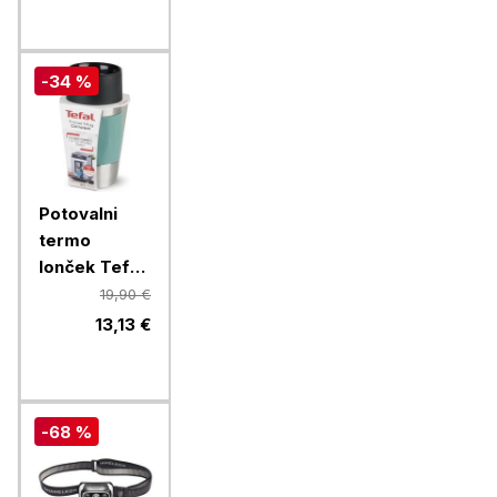
rdečo lučko
- črna
-34 %
Potovalni
termo
lonček Tefal
Sleeve
19,90 €
N2160310,
13,13 €
0,3 l, zelena
-68 %