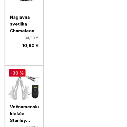
Naglavna
svetilka
Chameleon
B2S
34,90 €
10,90 €
-30 %
Večnamenske
klešče
Stanley