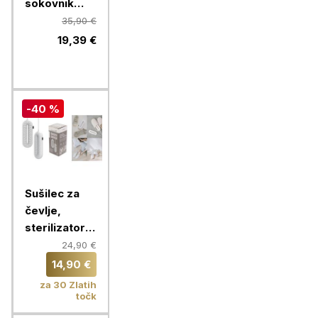
sokovnik
Vitamer
35,90 €
19,39 €
-40 %
Sušilec za
čevlje,
sterilizator z
vgrajenim
24,90 €
časovnikom,
14,90 €
Chameleon
za 30 Zlatih
točk