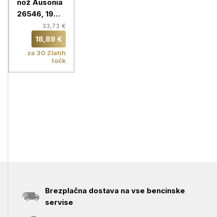
nož Ausonia
26546, 19
cm
33,73 €
18,89 €
za 30 Zlatih
točk
Brezplačna dostava na vse bencinske
servise