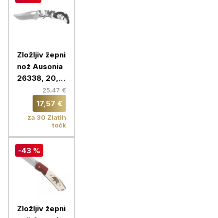
Zložljiv žepni
nož Ausonia
26338, 20,5
cm
25,47 €
17,57 €
za 30 Zlatih
točk
-43 %
Zložljiv žepni