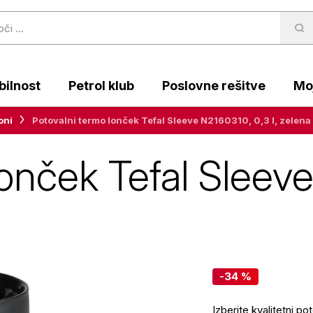
ilnost
Petrol klub
Poslovne rešitve
Moj
oni
Potovalni termo lonček Tefal Sleeve N2160310, 0,3 l, zelena
onček Tefal Sleeve
-34 %
Izberite kvalitetni p