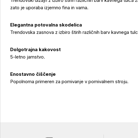
Trendovski dizajn z izbiro štirih različnih barv kavnega tulc
zato je uporaba izjemno fina in varna.
Elegantna potovalna skodelica
Trendovska zasnova z izbiro štirih različnih barv kavnega tul
Dolgotrajna kakovost
5-letno jamstvo.
Enostavno čiščenje
Popolnoma primeren za pomivanje v pomivalnem stroju.