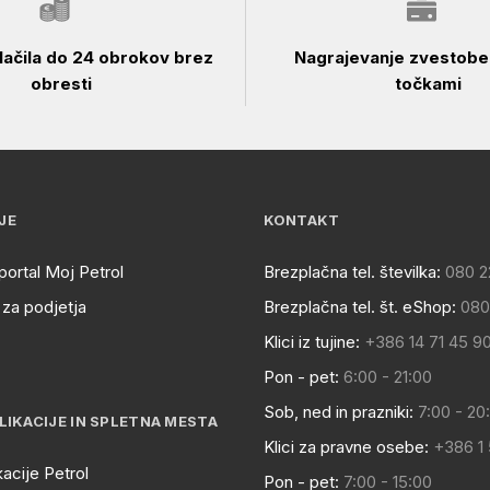
ačila do 24 obrokov brez
Nagrajevanje zvestobe 
obresti
točkami
JE
KONTAKT
portal Moj Petrol
Brezplačna tel. številka:
080 2
za podjetja
Brezplačna tel. št. eShop:
080
Klici iz tujine:
+386 14 71 45 9
Pon - pet:
6:00 - 21:00
Sob, ned in prazniki:
7:00 - 20
LIKACIJE IN SPLETNA MESTA
Klici za pravne osebe:
+386 1
kacije Petrol
Pon - pet:
7:00 - 15:00