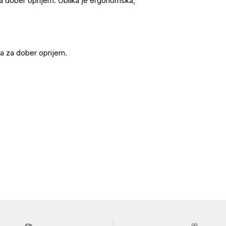
a za dober oprijem. Oblika je ergonomska,
ca za dober oprijem.