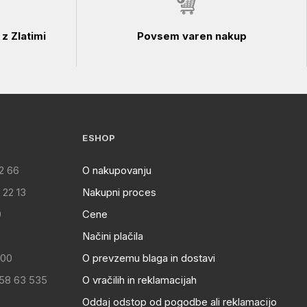
z Zlatimi
Povsem varen nakup
ESHOP
2 66
O nakupovanju
 22 13
Nakupni proces
0
Cene
Načini plačila
:00
O prevzemu blaga in dostavi
 58 63 535
O vračilih in reklamacijah
Oddaj odstop od pogodbe ali reklamacijo