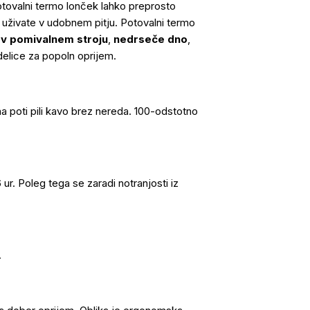
tovalni termo lonček lahko preprosto
uživate v udobnem pitju. Potovalni termo
v pomivalnem stroju
,
nedrseče dno
,
elice za popoln oprijem.
a poti pili kavo brez nereda. 100-odstotno
ur. Poleg tega se zaradi notranjosti iz
.