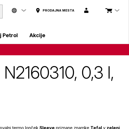
PRODAJNA MESTA
 Petrol
Akcije
 N2160310, 0,3 l,
otovalni termo lonček
Sleeve
priznane znamke
Tefal
v
zeleni