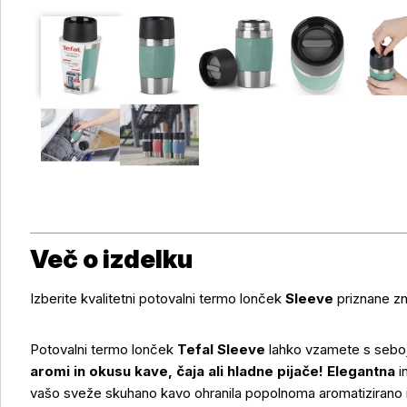
Več o izdelku
Izberite kvalitetni potovalni termo lonček
Sleeve
priznane 
Potovalni termo lonček
Tefal Sleeve
lahko vzamete s seboj,
aromi in okusu kave, čaja ali hladne pijače!
Elegantna
i
vašo sveže skuhano kavo ohranila popolnoma aromatizirano in