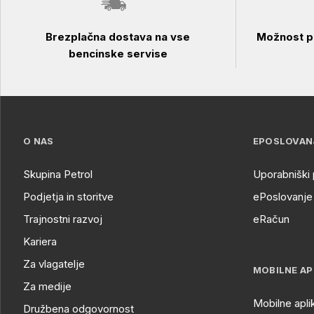
Brezplačna dostava na vse
Možnost pl
bencinske servise
O NAS
EPOSLOVAN
Skupina Petrol
Uporabniški 
Podjetja in storitve
ePoslovanje 
Trajnostni razvoj
eRačun
Kariera
Za vlagatelje
MOBILNE AP
Za medije
Mobilne apli
Družbena odgovornost