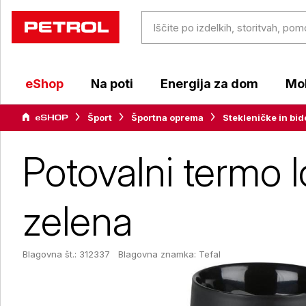
eShop
Na poti
Energija za dom
Mob
Šport
Športna oprema
Stekleničke in bid
Potovalni termo l
zelena
Blagovna št.: 312337
Blagovna znamka:
Tefal