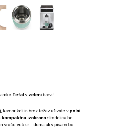
znamke
Tefal
v
zeleni
barvi!
 kamor koli in brez težav uživate v
polni
n
kompaktna izolirana
skodelica bo
 vročo več ur - doma ali v pisarni bo