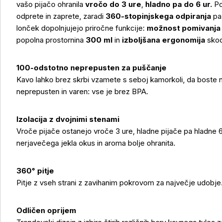
vašo pijačo ohranila
vročo do 3 ure
,
hladno pa do 6 ur.
Po
odprete in zaprete, zaradi
360-stopinjskega odpiranja
pa 
lonček dopolnjujejo priročne funkcije:
možnost pomivanja 
popolna prostornina
300 ml
in
izboljšana ergonomija
skod
100-odstotno neprepusten za puščanje
Kavo lahko brez skrbi vzamete s seboj kamorkoli, da boste n
neprepusten in varen: vse je brez BPA.
Izolacija z dvojnimi stenami
Vroče pijače ostanejo vroče 3 ure, hladne pijače pa hladne 6 
nerjavečega jekla okus in aroma bolje ohranita.
Več o izdelku
360° pitje
Pitje z vseh strani z zavihanim pokrovom za največje udobje
Odličen oprijem