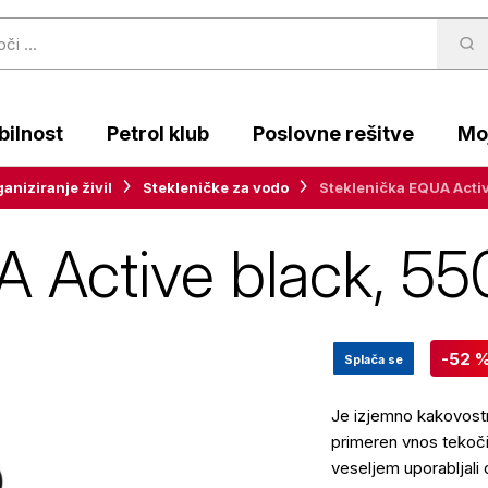
ilnost
Petrol klub
Poslovne rešitve
Moj
aniziranje živil
Stekleničke za vodo
Steklenička EQUA Activ
 Active black, 55
-52 
Splača se
Je izjemno kakovostn
primeren vnos tekoči
veseljem uporabljali o