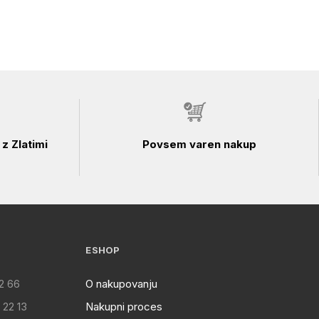
z Zlatimi
Povsem varen nakup
ESHOP
2 66
O nakupovanju
 22 13
Nakupni proces