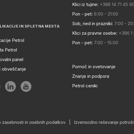
Klici iz tujine:
+386 14 71 45 9
Pon - pet:
6:00 - 21:00
Sob, ned in prazniki:
7:00 - 20
LIKACIJE IN SPLETNA MESTA
Klici za pravne osebe:
+386 1
kacije Petrol
Pon - pet:
7:00 - 15:00
a Petrol
ovalni panel
Pomoč in svetovanje
S obveščanje
Znanje in podpora
Petrol ceniki
o zasebnosti in osebnih podatkov
|
Izvensodno reševanje potrošn