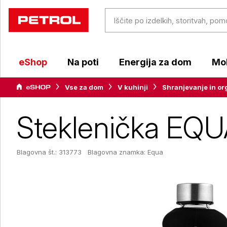
eShop
Na poti
Energija za dom
Mob
Vse za dom
V kuhinji
Shranjevanje in org
Steklenička EQUA
Blagovna št.: 313773
Blagovna znamka:
Equa