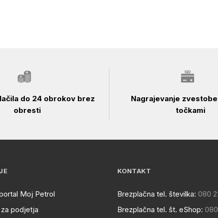
ačila do 24 obrokov brez
Nagrajevanje zvestobe 
obresti
točkami
JE
KONTAKT
portal Moj Petrol
Brezplačna tel. številka:
080 2
za podjetja
Brezplačna tel. št. eShop:
080