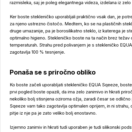
razmisleka, saj je poleg elegantnega videza, izdelana iz zelo
Ker boste stekleničko uporabljali praktično vsak dan, je potr
za njeno ustrezno čistočo. Medtem, ko se na plastičnih stekl
druge umazanije, pa je borosilikatno steklo, iz katerega je 
optimalno higieno. Stekleničko boste na ta način brez težav o
temperaturah. Strahu pred polivanjem je s stekleničko EQUA
zagotavlja 100 % tesnjenje.
Ponaša se s priročno obliko
Ko boste začeli uporabljati stekleničko EQUA Sqeeze, boste u
Več o izdelku
prvi pogled boste opazili, da ima zelo zanimivo in hkrati pri
nekoliko bolj stisnjena oziroma ožja, zaradi česar se odlično
Sqeeze vam tako zagotavlja optimalen oprijem, in ni strahu, 
pitje iz nje pa je zato veliko bolj enostavno.
Izjemno zanimiv in hkrati tudi uporaben je tudi silikonski podst