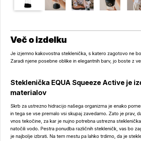
Več o izdelku
Je izjemno kakovostna steklenička, s katero zagotovo ne bo
Zaradi njene posebne oblike in elegantnih barv, jo boste z ves
Steklenička EQUA Squeeze Active je iz
materialov
Skrb za ustrezno hidracijo našega organizma je enako pom
in tega se vse premalo vsi skupaj zavedamo. Zato je prav, d
vnos tekočine, za kar je nujno potrebna ustrezna steklenička, 
natočili vodo. Pestra ponudba različnih stekleničk, vas bo zago
je najbolje izbrati. Na tem mestu pa lahko trdimo, da je s