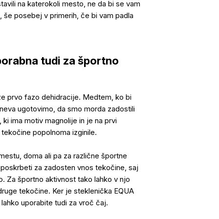
tavili na katerokoli mesto, ne da bi se vam
i, še posebej v primerih, če bi vam padla
orabna tudi za športno
o že prvo fazo dehidracije. Medtem, ko bi
 dneva ugotovimo, da smo morda zadostili
ki ima motiv magnolije in je na prvi
i tekočine popolnoma izginile.
mestu, doma ali pa za različne športne
 poskrbeti za zadosten vnos tekočine, saj
o. Za športno aktivnost tako lahko v njo
 druge tekočine. Ker je steklenička EQUA
hko uporabite tudi za vroč čaj.