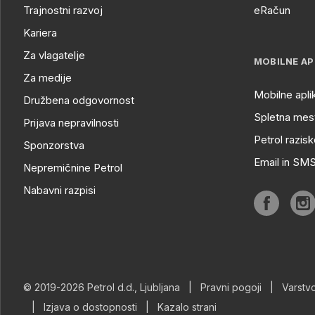
Trajnostni razvoj
eRačun
Kariera
Za vlagatelje
MOBILNE AP
Za medije
Mobilne apli
Družbena odgovornost
Spletna mest
Prijava nepravilnosti
Petrol razisk
Sponzorstva
Email in SM
Nepremičnine Petrol
Nabavni razpisi
© 2019-2026 Petrol d.d., Ljubljana
|
Pravni pogoji
|
Varstv
|
Izjava o dostopnosti
|
Kazalo strani