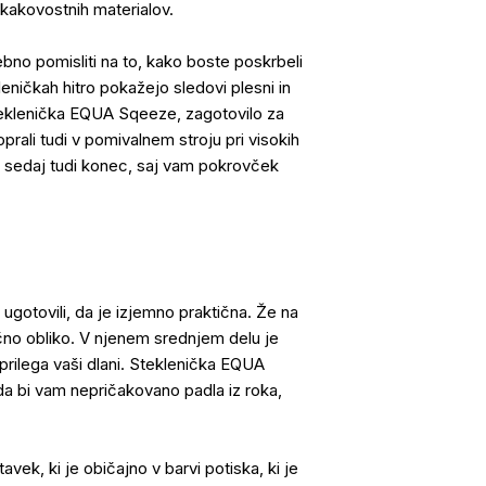
 kakovostnih materialov.
ebno pomisliti na to, kako boste poskrbeli
eničkah hitro pokažejo sledovi plesni in
steklenička EQUA Sqeeze, zagotovilo za
prali tudi v pomivalnem stroju pri visokih
 sedaj tudi konec, saj vam pokrovček
gotovili, da je izjemno praktična. Že na
ročno obliko. V njenem srednjem delu je
 prilega vaši dlani. Steklenička EQUA
da bi vam nepričakovano padla iz roka,
avek, ki je običajno v barvi potiska, ki je