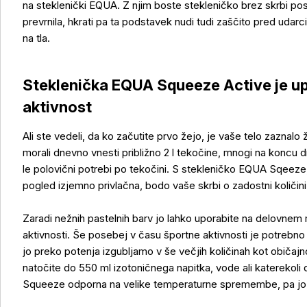
na steklenički EQUA. Z njim boste stekleničko brez skrbi pos
prevrnila, hkrati pa ta podstavek nudi tudi zaščito pred udarc
na tla.
Steklenička EQUA Squeeze Active je up
aktivnost
Ali ste vedeli, da ko začutite prvo žejo, je vaše telo zaznal
morali dnevno vnesti približno 2 l tekočine, mnogi na koncu
le polovični potrebi po tekočini. S stekleničko EQUA Sqeeze, 
pogled izjemno privlačna, bodo vaše skrbi o zadostni količin
Zaradi nežnih pastelnih barv jo lahko uporabite na delovnem 
aktivnosti. Še posebej v času športne aktivnosti je potrebno
jo preko potenja izgubljamo v še večjih količinah kot običajn
natočite do 550 ml izotoničnega napitka, vode ali katerekoli
Squeeze odporna na velike temperaturne spremembe, pa jo la