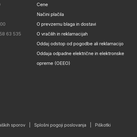
0
Cene
Načini plačila
:00
O prevzemu blaga in dostavi
 58 63 535
O vračilih in reklamacijah
Oddaj odstop od pogodbe ali reklamacijo
Oddaja odpadne električne in elektronske
opreme (OEEO)
iških sporov
|
Splošni pogoji poslovanja
|
Piškotki