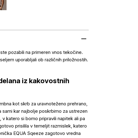
ste pozabili na primeren vnos tekočine.
eljem uporabljali ob različnih priložnostih.
delana iz kakovostnih
embna kot skrb za uravnoteženo prehrano,
a sami kar najbolje poskrbimo za ustrezen
v katero si bomo pripravili napitek ali pa
tovo prisilila v temeljit razmislek, katero
teklenička EQUA Sqeeze zagotovo vredna