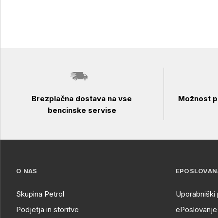
Brezplačna dostava na vse
Možnost pl
bencinske servise
O NAS
EPOSLOVAN
Skupina Petrol
Uporabniški 
Podjetja in storitve
ePoslovanje 