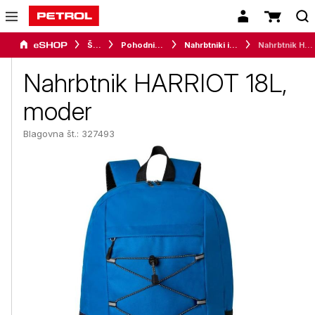
Šport
Pohodništvo
Nahrbtniki in torbe
Nahrbtnik HARRIOT 18L, moder
Nahrbtnik HARRIOT 18L,
moder
Blagovna št.: 327493