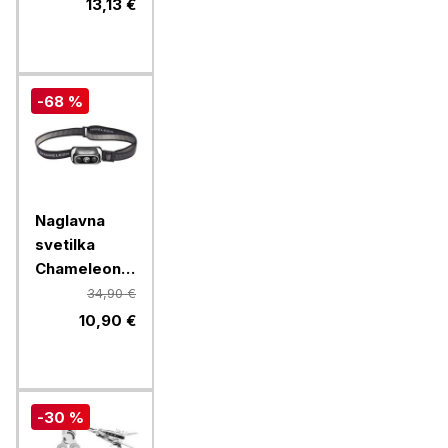
N2160310,
13,13 €
0,3 l, zelena
-68 %
Naglavna
svetilka
Chameleon
B2S
34,90 €
10,90 €
-30 %