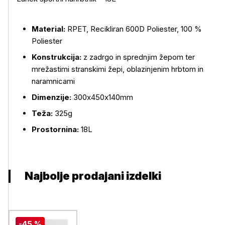
Material:
RPET, Recikliran 600D Poliester, 100 %
Poliester
Več o izdelku
Konstrukcija:
z zadrgo in sprednjim žepom ter
mrežastimi stranskimi žepi, oblazinjenim hrbtom in
naramnicami
Dimenzije:
300x450x140mm
Teža:
325g
Prostornina:
18L
Najbolje prodajani izdelki
-45 %