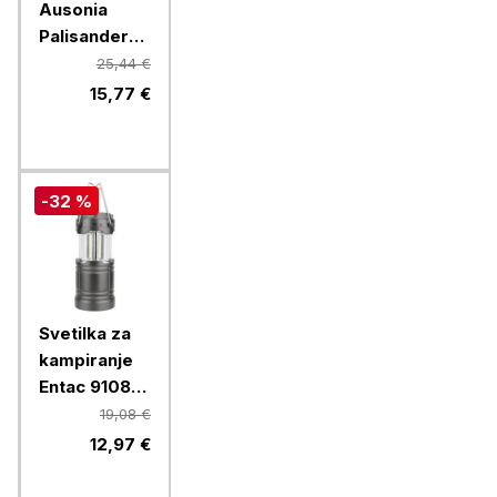
Ausonia
Palisander
26378
25,44 €
15,77 €
-32 %
Svetilka za
kampiranje
Entac 91085,
3 W, 120 lm,
19,08 €
3x AA, IP54
12,97 €