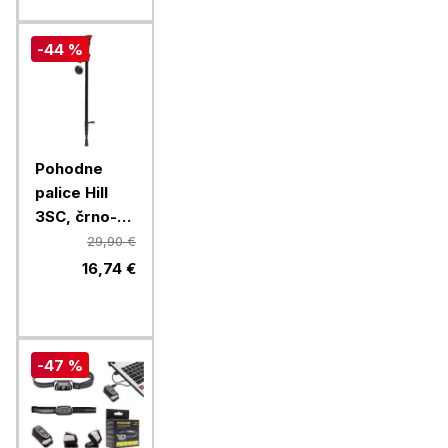
-44 %
Pohodne
palice Hill
3SC, črno-
rdeče, 2/1
29,90 €
16,74 €
-47 %