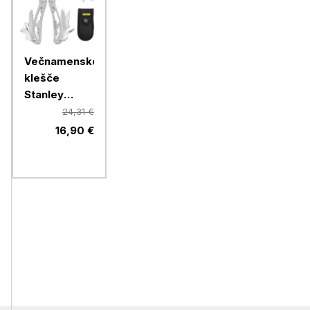
Večnamenske
klešče
Stanley
Multi-tool, 12
24,31 €
funkcij
16,90 €