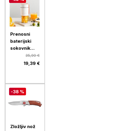
Prenosni
baterijski
sokovnik
Vitamer
35,90 €
19,39 €
-38 %
Zložljiv nož