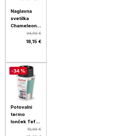
Naglavna
svetilka
Chameleon
B2SX - LED
34,90 €
polnilna
18,15 €
svetilka z
rdečo lučko
- črna
-34 %
Potovalni
termo
lonček Tefal
Sleeve
19,90 €