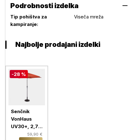
Podrobnosti izdelka
Tip pohištva za
Viseča mreža
Podrobnosti izdelka
kampiranje:
Najbolje prodajani izdelki
-28 %
Senčnik
VonHaus
UV30+, 2,7
m, oranžen,
59,90 €