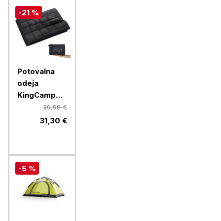
-21 %
Potovalna
odeja
KingCamp
KS2013, 200
39,99 €
x 144 cm,
31,30 €
črna
-5 %