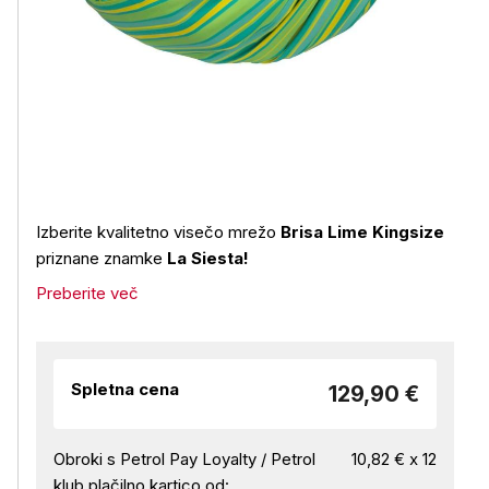
Izberite kvalitetno visečo mrežo
Brisa Lime Kingsize
priznane znamke
La Siesta!
Preberite več
Spletna cena
129,90 €
Obroki s Petrol Pay Loyalty / Petrol
10,82 € x 12
klub plačilno kartico od: