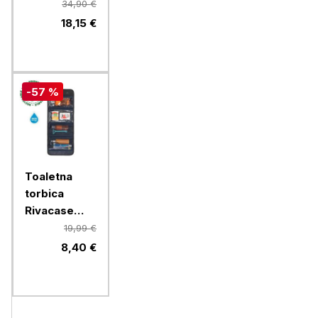
B2SX - LED
34,90 €
polnilna
18,15 €
svetilka z
rdečo lučko
- črna
-57 %
Toaletna
torbica
Rivacase
ECO 8408
19,99 €
8,40 €