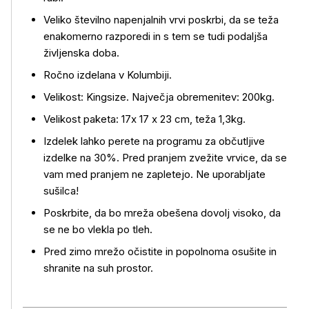
Veliko številno napenjalnih vrvi poskrbi, da se teža
enakomerno razporedi in s tem se tudi podaljša
življenska doba.
Ročno izdelana v Kolumbiji.
Več o izdelku
Velikost: Kingsize. Največja obremenitev: 200kg.
Velikost paketa: 17x 17 x 23 cm, teža 1,3kg.
Izdelek lahko perete na programu za občutljive
izdelke na 30%. Pred pranjem zvežite vrvice, da se
vam med pranjem ne zapletejo. Ne uporabljate
sušilca!
Poskrbite, da bo mreža obešena dovolj visoko, da
se ne bo vlekla po tleh.
Pred zimo mrežo očistite in popolnoma osušite in
shranite na suh prostor.