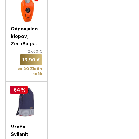
Odganjalec
klopov,
ZeroBugs
PLUS,
27,00 €
oranžna
16,90 €
za 30 Zlatih
točk
-64 %
Vreča
Svilanit