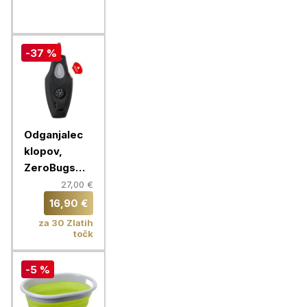
cm, črna
-37 %
Odganjalec
klopov,
ZeroBugs
PLUS, črna
27,00 €
16,90 €
za 30 Zlatih
točk
-5 %