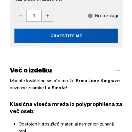
Ni na zalogi
OBVESTITE ME
Več o izdelku
Izberite kvalitetno visečo mrežo
Brisa Lime Kingsize
priznane znamke
La Siesta!
Klasična viseča mreža iz polyprophilena za
več oseb:
Obstojen hitrosušeč materijal namenjen zunanji
rabi.