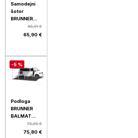
Samodejni
šotor
BRUNNER
STRATO 2
69,91 €
AUTOMATIC
65,90 €
0102978N,
za 2 osebi
-5 %
Podloga
BRUNNER
BALMAT
0102046N.C20,
79,90 €
250 x 400
75,80 €