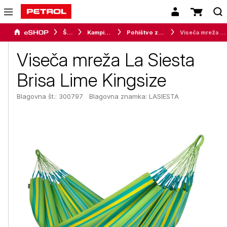
Šport
Kampiranje
Pohištvo za kampiranje
Viseča mreža La Siesta Brisa Lime Kingsize
Viseča mreža La Siesta
Brisa Lime Kingsize
Blagovna št.: 300797
Blagovna znamka:
LASIESTA