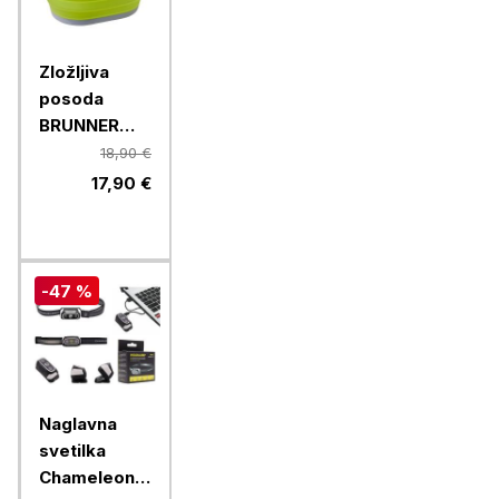
Zložljiva
posoda
BRUNNER
LOTUS
18,90 €
FOLD-AWAY
17,90 €
0203068N.C70,
zelena
-47 %
Naglavna
svetilka
Chameleon