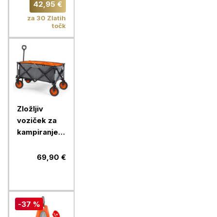
samostoječi
42,95 €
za 30 Zlatih
točk
Zložljiv
voziček za
kampiranje
VonHaus
VONDV-
69,90 €
2500308,
do 70 kg
-37 %