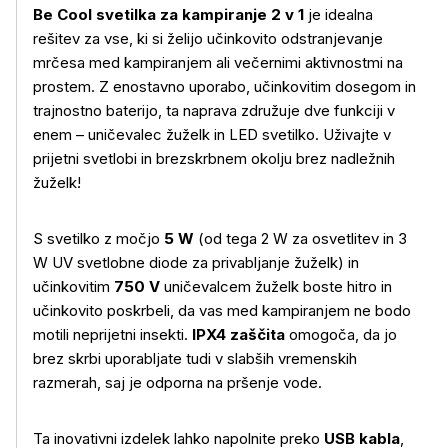
Be Cool svetilka za kampiranje 2 v 1
je idealna
rešitev za vse, ki si želijo učinkovito odstranjevanje
mrčesa med kampiranjem ali večernimi aktivnostmi na
prostem. Z enostavno uporabo, učinkovitim dosegom in
trajnostno baterijo, ta naprava združuje dve funkciji v
enem – uničevalec žuželk in LED svetilko. Uživajte v
prijetni svetlobi in brezskrbnem okolju brez nadležnih
žuželk!
S svetilko z močjo
5 W
(od tega 2 W za osvetlitev in 3
W UV svetlobne diode za privabljanje žuželk) in
učinkovitim
750 V
uničevalcem žuželk boste hitro in
učinkovito poskrbeli, da vas med kampiranjem ne bodo
motili neprijetni insekti.
IPX4 zaščita
omogoča, da jo
brez skrbi uporabljate tudi v slabših vremenskih
razmerah, saj je odporna na pršenje vode.
Ta inovativni izdelek lahko napolnite preko
USB kabla
,