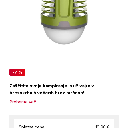
-7 %
Zaščitite svoje kampiranje in uživajte v
brezskrbnih večerih brez mrčesa!
Preberite več
Spletna cena
19,90 €