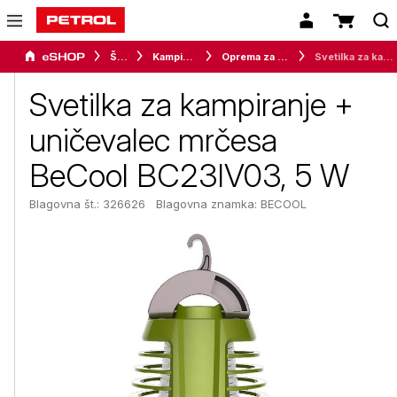
Šport
Kampiranje
Oprema za kampiranje
Svetilka za kampiranje + uničevalec mrčesa BeCool BC23IV03, 5 W
Svetilka za kampiranje +
uničevalec mrčesa
BeCool BC23IV03, 5 W
Blagovna št.: 326626
Blagovna znamka:
BECOOL