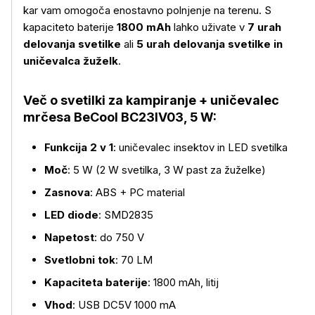
kar vam omogoča enostavno polnjenje na terenu. S
Več o izdelku
kapaciteto baterije
1800 mAh
lahko uživate v
7 urah
delovanja svetilke
ali
5 urah delovanja svetilke in
uničevalca žuželk
.
Več o svetilki za kampiranje + uničevalec
mrčesa BeCool BC23IV03, 5 W:
Funkcija 2 v 1
: uničevalec insektov in LED svetilka
Moč
: 5 W (2 W svetilka, 3 W past za žuželke)
Zasnova
: ABS + PC material
LED diode
: SMD2835
Napetost
: do 750 V
Svetlobni tok
: 70 LM
Kapaciteta baterije
: 1800 mAh, litij
Vhod
: USB DC5V 1000 mA