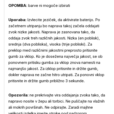
OPOMBA
: barve ni mogoče izbirati
Uporaba:
Izvlecite jeziček, da aktivirate baterijo. Po
začetnem utripanju bo naprava takoj začela oddajati
zvok nizke jakosti. Naprava je zasnovana tako, da
oddaja zvok treh različnih jakosti. Nizka (en poblisk),
srednja (dva pobliska), visoka (trije pobliski). Za
preklop med različnimi jakostmi preprosto pritisnite
gumb za vklop. Ko je dosežena največja jakost, se ob
ponovnem pritisku gumba za vklop znova namesti na
najmanjšo jakost. Za izklop pritisnite in držite gumb,
dokler naprava ne začne hitro utripati. Za ponovni vklop
pritisnite in držite gumb približno 3 sekunde.
Opozorila
: ne prekrivajte vira oddajanja zvoka tako, da
napravo nosite v žepu ali torbici. Ne puščajte na vlažnih
ali mokrih površinah. Ne odpirajte. Zaradi majhne
velikosti izdelka imejte otroke pod nadzorom.