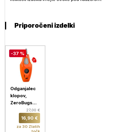
Priporočeni izdelki
-37 %
Odganjalec
klopov,
ZeroBugs
PLUS,
27,00 €
oranžna
16,90 €
za 30 Zlatih
točk