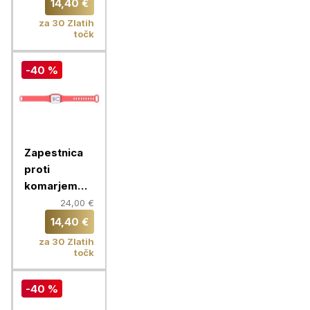
ZeroBugs
14,40 €
Eksagon,
za 30 Zlatih
različne
točk
barve
-40 %
Zapestnica
proti
komarjem
ZeroZzz
24,00 €
SQUARE,
14,40 €
rdeča
za 30 Zlatih
točk
-40 %