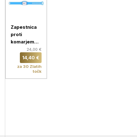
Zapestnica
proti
komarjem
ZeroZzz
24,00 €
SQUARE,
14,40 €
modra
za 30 Zlatih
točk