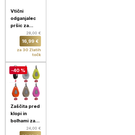
Vtični
odganjalec
pršic za
prostore
28,00 €
AcarZero™
16,99 €
Home
za 30 Zlatih
točk
-40 %
Zaščita pred
klopi in
bolhami za
živali
24,00 €