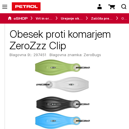
Vrt in orodje
Urejanje okolice
Zaščita pred insekti in škodljivci
Obesek proti komarjem ZeroZzz Clip
Obesek proti komarjem
ZeroZzz Clip
Blagovna št.: 297451
Blagovna znamka:
ZeroBugs