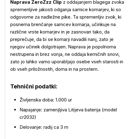
Naprava ZeroZzz Clip
z oddajanjem blagega zvoka
spremenljive jakosti odganja samice komarjev, ki so
odgovorne za nadležne pike. Ta spremenljiv zvok, ki
posnema brenčanje samcev komarja, učinkuje na
različne vrste komarjev in je zasnovan tako, da
preprečuje, da bi se komarji navadili nanj, zato je
njegov učinek dolgotrajen. Naprava je popolnoma
nestrupena in brez vonja, ne oddaja kemičnih snovi,
zato jo lahko varno uporabljajo osebe vseh starosti in
ob vseh priložnostih, doma in na prostem.
Tehnični podatki:
Življenska doba: 1.000 ur
Napajanje: zamenjljiva Litijeva baterija (model
cr2032)
Delovanje: radij ca 3 m
Več o izdelku