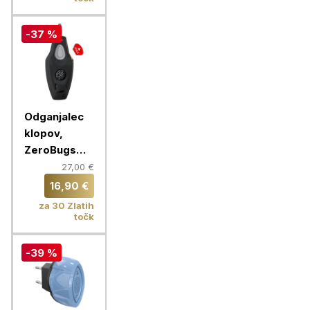
-37 %
Odganjalec
klopov,
ZeroBugs
PLUS, črna
27,00 €
16,90 €
za 30 Zlatih
točk
-39 %