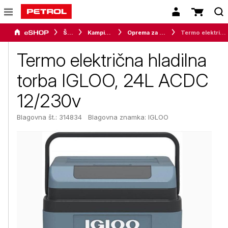
Šport
Kampiranje
Oprema za kampiranje
Termo električna hladilna torba IGLOO, 24L ACDC 12/230v
Termo električna hladilna
torba IGLOO, 24L ACDC
12/230v
Blagovna št.: 314834
Blagovna znamka:
IGLOO