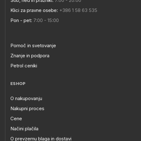
Sob, ned in prazniki:
7:00 - 20:00
Klici za pravne osebe:
+386 1 58 63 535
Pon - pet:
7:00 - 15:00
Pomoč in svetovanje
Znanje in podpora
Petrol ceniki
ESHOP
O nakupovanju
Nakupni proces
Cene
Načini plačila
O prevzemu blaga in dostavi