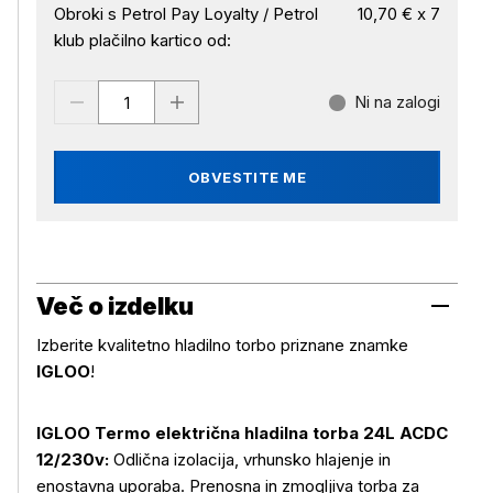
Obroki s Petrol Pay Loyalty / Petrol
10,70 € x 7
klub plačilno kartico od:
Ni na zalogi
OBVESTITE ME
Več o izdelku
Izberite kvalitetno hladilno torbo priznane znamke
IGLOO
!
IGLOO Termo električna hladilna torba 24L ACDC
12/230v:
Odlična izolacija, vrhunsko hlajenje in
enostavna uporaba. Prenosna in zmogljiva torba za