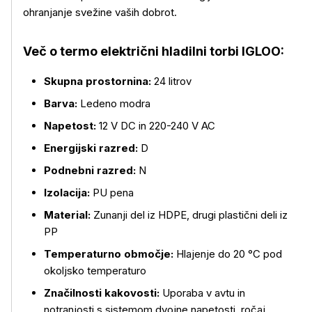
ohranjanje svežine vaših dobrot.
Več o termo električni hladilni torbi IGLOO:
Skupna prostornina:
24 litrov
Barva:
Ledeno modra
Napetost:
12 V DC in 220-240 V AC
Energijski razred:
D
Podnebni razred:
N
Izolacija:
PU pena
Material:
Zunanji del iz HDPE, drugi plastični deli iz
Več o izdelku
PP
Temperaturno območje:
Hlajenje do 20 °C pod
okoljsko temperaturo
Značilnosti kakovosti:
Uporaba v avtu in
notranjosti s sistemom dvojne napetosti, ročaj