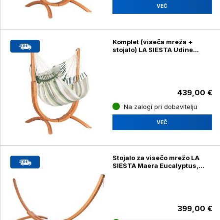
VEČ
Komplet (viseča mreža +
stojalo) LA SIESTA Udine
Cedar
439,00 €
Na zalogi pri dobavitelju
VEČ
Stojalo za visečo mrežo LA
SIESTA Maera Eucalyptus,
dvojni
399,00 €