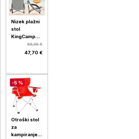
Nizek plažni
stol
KingCamp
KC3841, siv
69,95 €
47,70 €
-5 %
Otroški stol
za
kampiranje