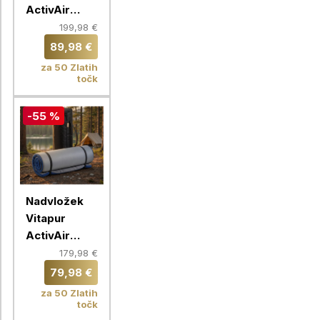
ActivAir
ToGo,
199,98 €
160X200 cm
89,98 €
za 50 Zlatih
točk
-55 %
Nadvložek
Vitapur
ActivAir
ToGo,
179,98 €
140X200 cm
79,98 €
za 50 Zlatih
točk