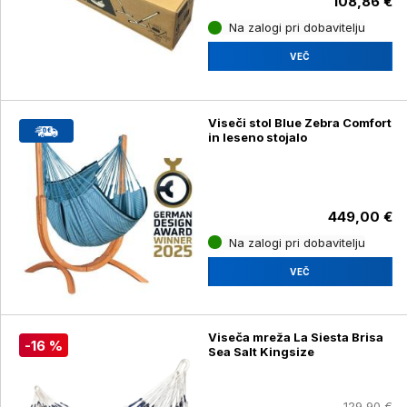
108,86 €
Na zalogi pri dobavitelju
VEČ
Viseči stol Blue Zebra Comfort
in leseno stojalo
449,00 €
Na zalogi pri dobavitelju
VEČ
Viseča mreža La Siesta Brisa
-16 %
Sea Salt Kingsize
129,90 €