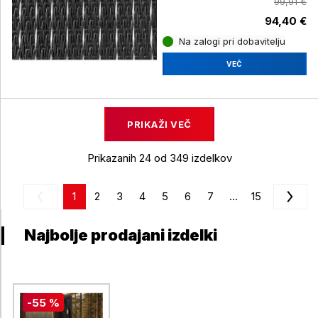
99,91 €
94,40 €
Na zalogi pri dobavitelju
VEČ
PRIKAŽI VEČ
Prikazanih 24 od 349 izdelkov
1
2
3
4
5
6
7
...
15
Najbolje prodajani izdelki
-55 %