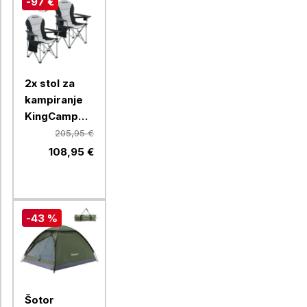
-97 €
2x stol za
kampiranje
KingCamp
Simpsons
205,95 €
KC2008,
108,95 €
črn/siv, (2
kosa)
-43 %
Šotor