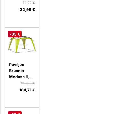
Brunner
34,90 €
ACTION KIDS
32,99 €
EQUIFRAME,
rdeč
-35 €
Paviljon
Brunner
Medusa II,
0102034NC30,
219,90 €
300 x 300
184,71 €
cm, zelen