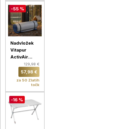
-55 %
Nadvložek
Vitapur
ActivAir
ToGo,
129,98 €
90X200 cm
57,98 €
za 50 Zlatih
točk
-16 %