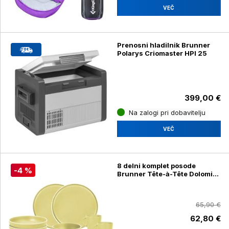
VEČ
Prenosni hladilnik Brunner
Polarys Criomaster HPI 25
399,00 €
Na zalogi pri dobavitelju
VEČ
8 delni komplet posode
-4 %
Brunner Tête-à-Tête Dolomit,
rumen
65,90 €
62,80 €