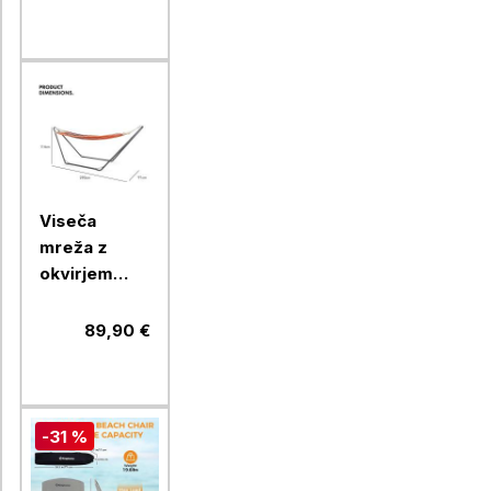
0102978N,
za 2 osebi
Viseča
mreža z
okvirjem
VonHaus
VONDV-
89,90 €
2500197,
oranžna
-31 %