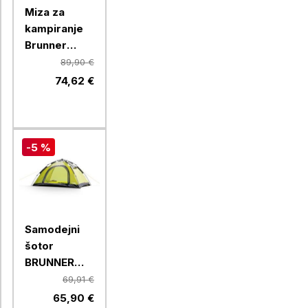
Miza za
kampiranje
Brunner
SILVER
89,90 €
GAPLESS
74,62 €
LEVEL 4
0406076N
-5 %
Samodejni
šotor
BRUNNER
STRATO 2
69,91 €
AUTOMATIC
65,90 €