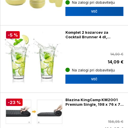
Na zalogi pri dobavitelju
VEČ
Komplet 2 kozarcev za
-5 %
Cocktail Brunner 4 dl,
0830165N.C71
14,90 €
14,09 €
Na zalogi pri dobavitelju
VEČ
Blazina KingCamp KM2001
-23 %
Premium Single, 198 x 76 x 7,5
cm, črna
156,95 €