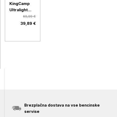
KingCamp
Ultralight
Mondome II,
69,99 €
KT2427,
39,89 €
Green
Brezplačna dostava na vse bencinske
servise