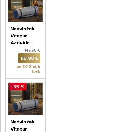
Nadvložek
Vitapur
ActivAir
ToGo,
149,98 €
120X200 cm
66,98 €
za 50 Zlatih
točk
-55 %
Nadvložek
Vitapur