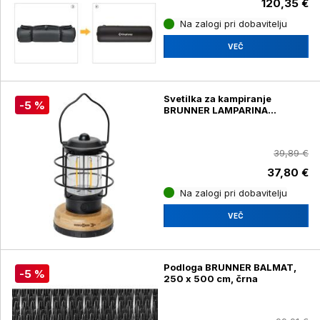
120,35 €
Na zalogi pri dobavitelju
VEČ
Svetilka za kampiranje
-5 %
BRUNNER LAMPARINA
0720068N
39,89 €
37,80 €
Na zalogi pri dobavitelju
VEČ
Podloga BRUNNER BALMAT,
-5 %
250 x 500 cm, črna