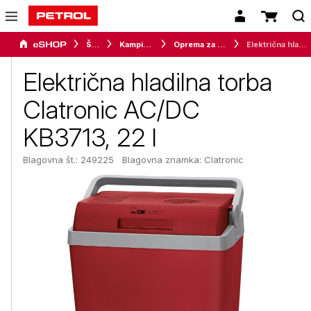
Šport
Kampiranje
Oprema za kampiranje
Električna hladilna torba Clatronic AC/DC KB3713, 22 l
Električna hladilna torba
Clatronic AC/DC
KB3713, 22 l
Blagovna št.: 249225
Blagovna znamka:
Clatronic