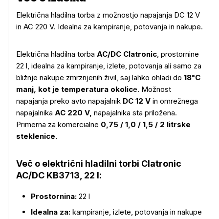
Električna hladilna torba z možnostjo napajanja DC 12 V
in AC 220 V. Idealna za kampiranje, potovanja in nakupe.
Električna hladilna torba
AC/DC Clatronic
, prostornine
22 l, idealna za kampiranje, izlete, potovanja ali samo za
bližnje nakupe zmrznjenih živil, saj lahko ohladi do
18°C
manj, kot je temperatura okolic
e. Možnost
napajanja preko avto napajalnik
DC 12 V
in omrežnega
napajalnika
AC 220 V,
napajalnika sta priložena.
Primerna za komercialne
0,75 / 1,0 / 1,5 / 2 litrske
steklenice.
Več o električni hladilni torbi Clatronic
AC/DC KB3713, 22 l:
Prostornina:
22 l
Idealna za:
kampiranje, izlete, potovanja in nakupe