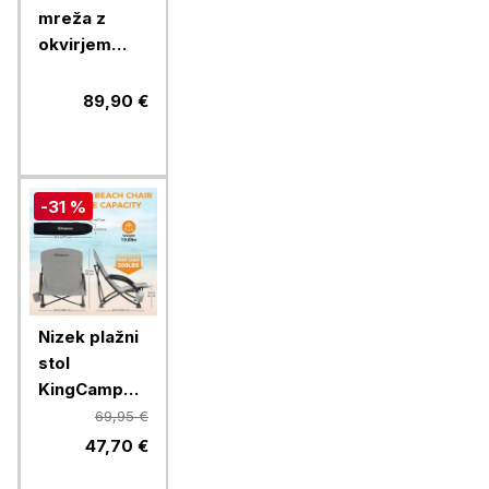
mreža z
okvirjem
VonHaus
VONDV-
89,90 €
2500197,
oranžna
-31 %
Nizek plažni
stol
KingCamp
KC3841, siv
69,95 €
47,70 €