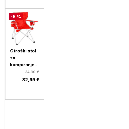
-5 %
Otroški stol
za
kampiranje
Brunner
34,90 €
ACTION KIDS
32,99 €
EQUIFRAME,
rdeč