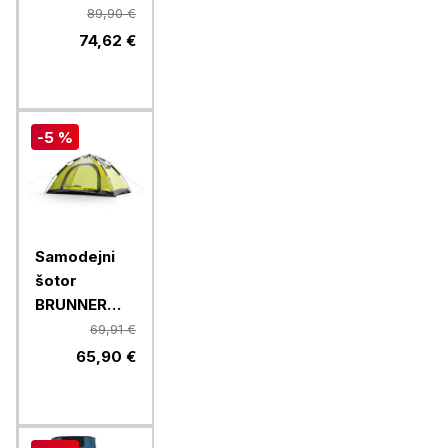
SILVER
89,90 €
GAPLESS
74,62 €
LEVEL 4
0406076N
-5 %
Samodejni
šotor
BRUNNER
STRATO 2
69,91 €
AUTOMATIC
65,90 €
0102978N,
za 2 osebi