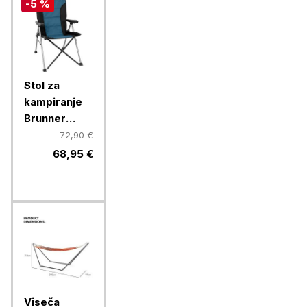
-5 %
Stol za
kampiranje
Brunner
RAPTOR
72,90 €
HIGHBACK,
68,95 €
moder
Viseča