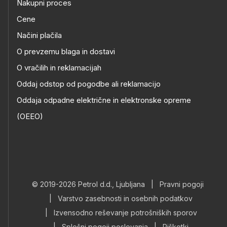
Nakupni proces
Cene
Načini plačila
O prevzemu blaga in dostavi
O vračilih in reklamacijah
Oddaj odstop od pogodbe ali reklamacijo
Oddaja odpadne električne in elektronske opreme
(OEEO)
© 2019-2026 Petrol d.d., Ljubljana
|
Pravni pogoji
|
Varstvo zasebnosti in osebnih podatkov
|
Izvensodno reševanje potrošniških sporov
|
Splošni pogoji poslovanja
|
Piškotki