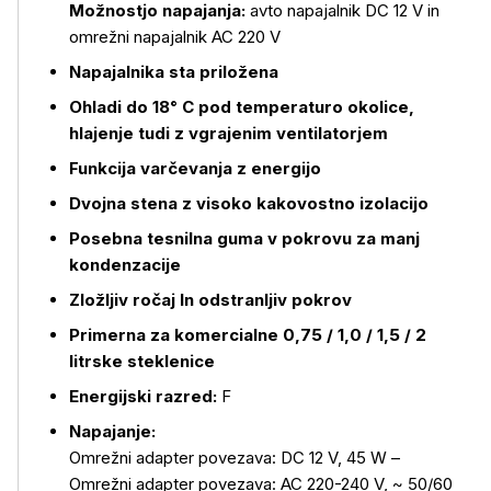
Možnostjo napajanja:
avto napajalnik DC 12 V in
omrežni napajalnik AC 220 V
Napajalnika sta priložena
Več o izdelku
Ohladi do 18° C pod temperaturo okolice,
hlajenje tudi z vgrajenim ventilatorjem
Funkcija varčevanja z energijo
Dvojna stena z visoko kakovostno izolacijo
Posebna tesnilna guma v pokrovu za manj
kondenzacije
Zložljiv ročaj In odstranljiv pokrov
Primerna za komercialne 0,75 / 1,0 / 1,5 / 2
litrske steklenice
Energijski razred:
F
Napajanje:
Omrežni adapter povezava: DC 12 V, 45 W –
Omrežni adapter povezava: AC 220-240 V, ~ 50/60