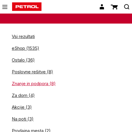
Vsi rezultati
eShop (1535)
Ostalo (36)
Poslovne rešitve (8)
Znanje in podpora (8)
Za dom (4)
Akcije (3)
Na poti (3)
Prodajna mesta (2)