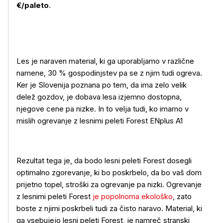
€/paleto
.
Les je naraven material, ki ga uporabljamo v različne
namene, 30 % gospodinjstev pa se z njim tudi ogreva.
Ker je Slovenija poznana po tem, da ima zelo velik
delež gozdov, je dobava lesa izjemno dostopna,
njegove cene pa nizke. In to velja tudi, ko imamo v
mislih ogrevanje z lesnimi peleti Forest ENplus A1
Rezultat tega je, da bodo lesni peleti Forest dosegli
optimalno zgorevanje, ki bo poskrbelo, da bo vaš dom
prijetno topel, stroški za ogrevanje pa nizki. Ogrevanje
z lesnimi peleti Forest
je popolnoma ekološko
, zato
boste z njimi poskrbeli tudi za čisto naravo. Material, ki
ga vsebujejo lesni peleti Forest, je namreč stranski