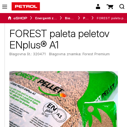
Energenti za dom
Biomasa
Peleti
FOREST paleta peletov ENplus® A1
FOREST paleta peletov
ENplus® A1
Blagovna št.: 320471
Blagovna znamka:
Forest Premium