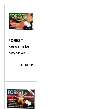
FOREST
kerozinske
kocke za
podžig, 200
g
0,99 €