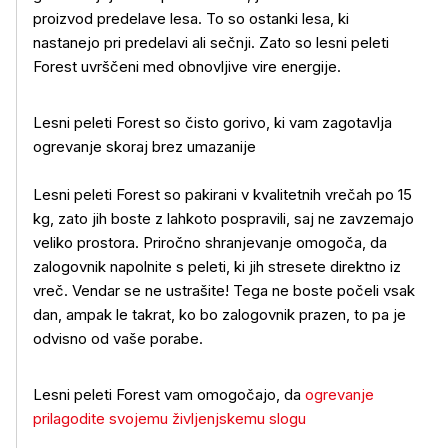
proizvod predelave lesa. To so ostanki lesa, ki
nastanejo pri predelavi ali sečnji. Zato so lesni peleti
Forest uvrščeni med obnovljive vire energije.
Lesni peleti Forest so čisto gorivo, ki vam zagotavlja
ogrevanje skoraj brez umazanije
Lesni peleti Forest so pakirani v kvalitetnih vrečah po 15
kg, zato jih boste z lahkoto pospravili, saj ne zavzemajo
veliko prostora. Priročno shranjevanje omogoča, da
Več o izdelku
zalogovnik napolnite s peleti, ki jih stresete direktno iz
vreč. Vendar se ne ustrašite! Tega ne boste počeli vsak
dan, ampak le takrat, ko bo zalogovnik prazen, to pa je
odvisno od vaše porabe.
Lesni peleti Forest vam omogočajo, da
ogrevanje
prilagodite svojemu življenjskemu slogu