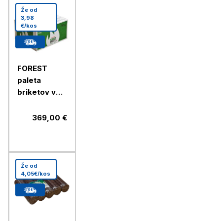
Že od
3,98
€/kos
FOREST
paleta
briketov v
kartonu
369,00 €
Že od
4,05€/kos