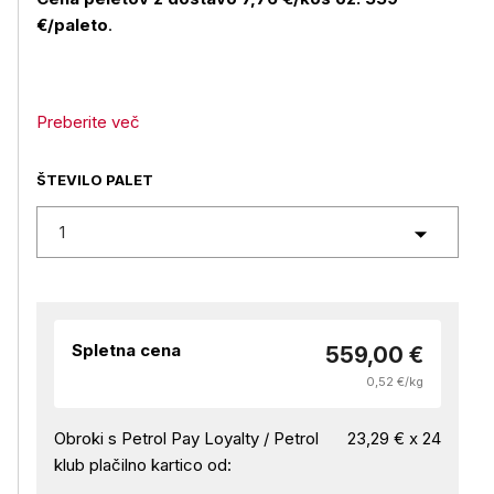
€/paleto
.
Preberite več
ŠTEVILO PALET
1
Spletna cena
559,00 €
0,52 €/kg
Obroki s Petrol Pay Loyalty / Petrol
23,29 € x 24
klub plačilno kartico od: