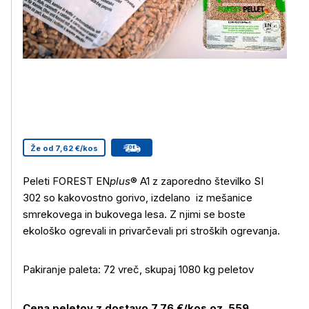
Že od 7,62 €/kos
Peleti FOREST EN
plus
® A1 z zaporedno številko SI
302 so kakovostno gorivo, izdelano iz mešanice
smrekovega in bukovega lesa. Z njimi se boste
ekološko ogrevali in privarčevali pri stroških ogrevanja.
Pakiranje paleta: 72 vreč, skupaj 1080 kg peletov
Cena peletov z dostavo 7,76 €/kos oz. 559