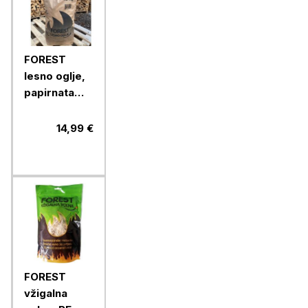
FOREST
lesno oglje,
papirnata
vreča, 10 kg
14,99 €
FOREST
vžigalna