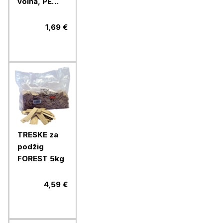
volna, PE
ovitek, 300g
1,69 €
TRESKE za
podžig
FOREST 5kg
4,59 €