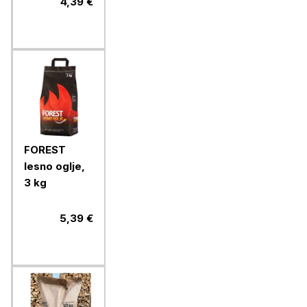
4,39 €
FOREST
lesno oglje,
3 kg
5,39 €