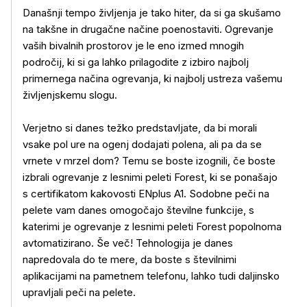
Današnji tempo življenja je tako hiter, da si ga skušamo
na takšne in drugačne načine poenostaviti. Ogrevanje
vaših bivalnih prostorov je le eno izmed mnogih
področij, ki si ga lahko prilagodite z izbiro najbolj
primernega načina ogrevanja, ki najbolj ustreza vašemu
življenjskemu slogu.
Verjetno si danes težko predstavljate, da bi morali
vsake pol ure na ogenj dodajati polena, ali pa da se
vrnete v mrzel dom? Temu se boste izognili, če boste
izbrali ogrevanje z lesnimi peleti Forest, ki se ponašajo
s certifikatom kakovosti ENplus A1. Sodobne peči na
pelete vam danes omogočajo številne funkcije, s
katerimi je ogrevanje z lesnimi peleti Forest popolnoma
avtomatizirano. Še več! Tehnologija je danes
napredovala do te mere, da boste s številnimi
aplikacijami na pametnem telefonu, lahko tudi daljinsko
upravljali peči na pelete.