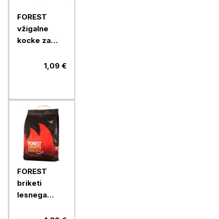
FOREST
vžigalne
kocke za
netenje
ognja brez
1,09 €
vonja, 200 g
FOREST
briketi
lesnega
oglja v vreči,
3 kg