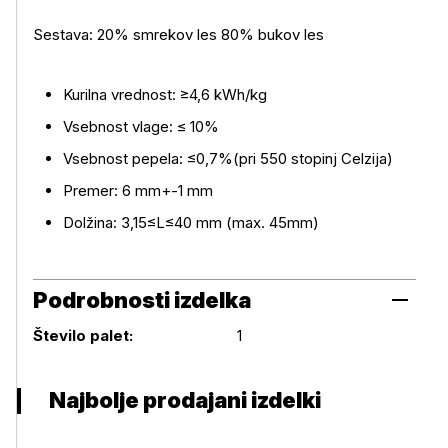
Sestava: 20% smrekov les 80% bukov les
Kurilna vrednost: ≥4,6 kWh/kg
Vsebnost vlage: ≤ 10%
Vsebnost pepela: ≤0,7%(pri 550 stopinj Celzija)
Premer: 6 mm+-1 mm
Dolžina: 3,15≤L≤40 mm (max. 45mm)
Podrobnosti izdelka
Podrobnosti izdelka
Število palet:
1
Najbolje prodajani izdelki