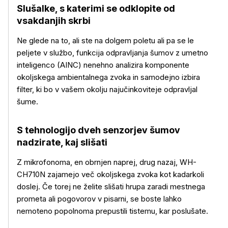
Slušalke, s katerimi se odklopite od
vsakdanjih skrbi
Ne glede na to, ali ste na dolgem poletu ali pa se le
peljete v službo, funkcija odpravljanja šumov z umetno
inteligenco (AINC) nenehno analizira komponente
okoljskega ambientalnega zvoka in samodejno izbira
filter, ki bo v vašem okolju najučinkoviteje odpravljal
šume.
S tehnologijo dveh senzorjev šumov
nadzirate, kaj slišati
Z mikrofonoma, en obrnjen naprej, drug nazaj, WH-
CH710N zajamejo več okoljskega zvoka kot kadarkoli
doslej. Če torej ne želite slišati hrupa zaradi mestnega
prometa ali pogovorov v pisarni, se boste lahko
nemoteno popolnoma prepustili tistemu, kar poslušate.