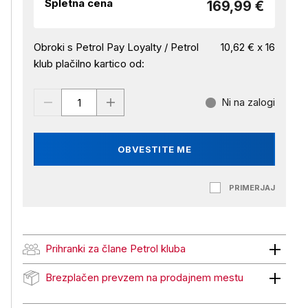
Spletna cena
169,99 €
Obroki s Petrol Pay Loyalty / Petrol
10,62 € x 16
klub plačilno kartico od:
Ni na zalogi
OBVESTITE ME
PRIMERJAJ
Prihranki za člane Petrol kluba
Prihranki za člane Petrol kluba
Brezplačen prevzem na prodajnem mestu
Brezplačen prevzem na prodajnem mestu