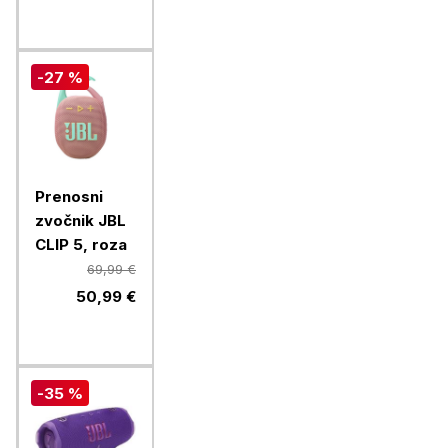
-27 %
Prenosni
zvočnik JBL
CLIP 5, roza
69,99 €
50,99 €
-35 %