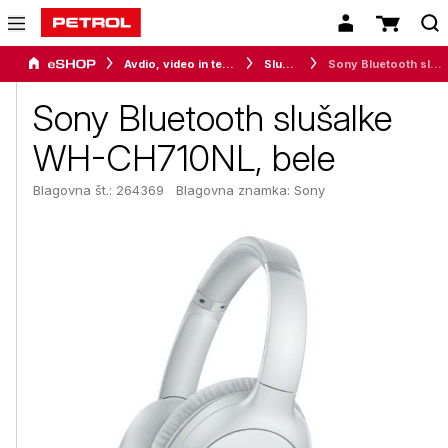
Avdio, video in telefonija
Slušalke
Sony Bluetooth slušalke WH-CH710NL, bele
Sony Bluetooth slušalke
WH-CH710NL, bele
Blagovna št.: 264369
Blagovna znamka:
Sony