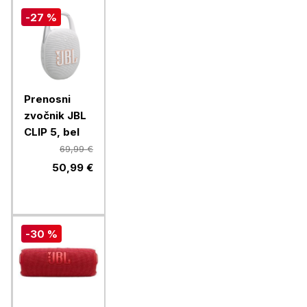
-27 %
Prenosni
zvočnik JBL
CLIP 5, bel
69,99 €
50,99 €
-30 %