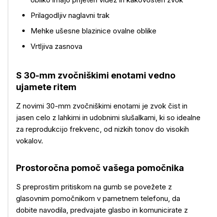
Prilagodljiv naglavni trak
Mehke ušesne blazinice ovalne oblike
Vrtljiva zasnova
S 30-mm zvočniškimi enotami vedno
ujamete ritem
Z novimi 30-mm zvočniškimi enotami je zvok čist in
jasen celo z lahkimi in udobnimi slušalkami, ki so idealne
za reprodukcijo frekvenc, od nizkih tonov do visokih
vokalov.
Prostoročna pomoč vašega pomočnika
Več o izdelku
S preprostim pritiskom na gumb se povežete z
glasovnim pomočnikom v pametnem telefonu, da
dobite navodila, predvajate glasbo in komunicirate z