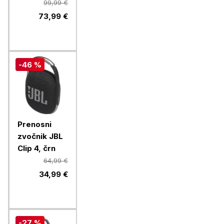
Grip, black
99,99 €
73,99 €
-46 %
Prenosni
zvočnik JBL
Clip 4, črn
64,99 €
34,99 €
-27 %