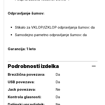
Odpravljanje šumov:
Stikalo za VKLOP/IZKLOP odpravljanja šumov: da
Samodejno pametno odpravljanje šumov: da
Garancija: 1 leto
Podrobnosti izdelka
Brezžična povezava:
Da
USB povezava:
Da
Podrobnosti izdelka
Jack povezava:
Ne
Kontrola glasnosti:
Da
Daljinski upravljalnik:
Ne