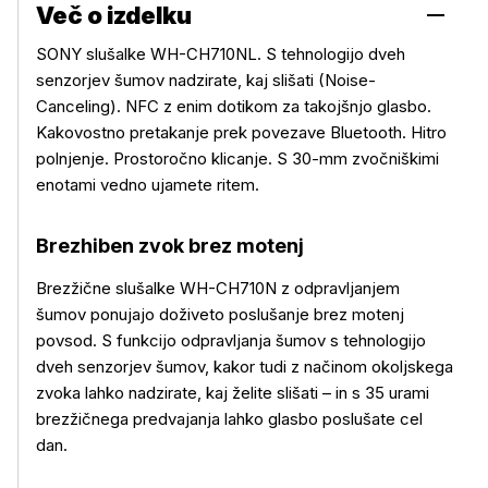
Več o izdelku
SONY slušalke WH-CH710NL. S tehnologijo dveh
senzorjev šumov nadzirate, kaj slišati (Noise-
Canceling). NFC z enim dotikom za takojšnjo glasbo.
Kakovostno pretakanje prek povezave Bluetooth. Hitro
polnjenje. Prostoročno klicanje. S 30-mm zvočniškimi
enotami vedno ujamete ritem.
Brezhiben zvok brez moten
j
Brezžične slušalke WH-CH710N z odpravljanjem
šumov ponujajo doživeto poslušanje brez motenj
povsod. S funkcijo odpravljanja šumov s tehnologijo
dveh senzorjev šumov, kakor tudi z načinom okoljskega
zvoka lahko nadzirate, kaj želite slišati – in s 35 urami
brezžičnega predvajanja lahko glasbo poslušate cel
dan.