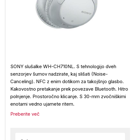
SONY slušalke WH-CH710NL. S tehnologijo dveh
senzorjev šumov nadzirate, kaj slišati (Noise-
Canceling). NFC z enim dotikom za takojšnjo glasbo.
Kakovostno pretakanje prek povezave Bluetooth. Hitro
polnjenje. Prostoročno klicanje. S 30-mm zvočniškimi
enotami vedno ujamete ritem.
Preberite več