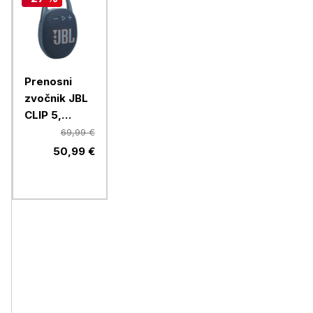
Prenosni
zvočnik JBL
CLIP 5,
moder
69,99 €
50,99 €