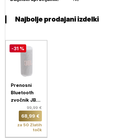
Najbolje prodajani izdelki
-31 %
Prenosni
Bluetooth
zvočnik JBL
Grip, white
99,99 €
68,99 €
za 50 Zlatih
točk