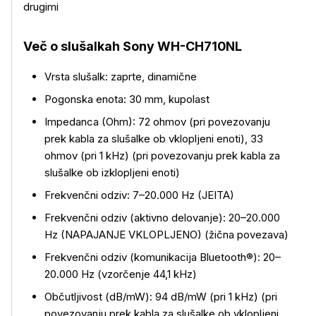
drugimi
Več o slušalkah Sony WH-CH710NL
Vrsta slušalk: zaprte, dinamične
Pogonska enota: 30 mm, kupolast
Impedanca (Ohm): 72 ohmov (pri povezovanju
prek kabla za slušalke ob vklopljeni enoti), 33
ohmov (pri 1 kHz) (pri povezovanju prek kabla za
slušalke ob izklopljeni enoti)
Frekvenčni odziv: 7–20.000 Hz (JEITA)
Frekvenčni odziv (aktivno delovanje): 20–20.000
Hz (NAPAJANJE VKLOPLJENO) (žična povezava)
Frekvenčni odziv (komunikacija Bluetooth®): 20–
20.000 Hz (vzorčenje 44,1 kHz)
Občutljivost (dB/mW): 94 dB/mW (pri 1 kHz) (pri
povezovanju prek kabla za slušalke ob vklopljeni