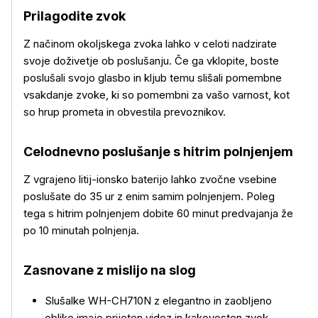
Prilagodite zvok
Z načinom okoljskega zvoka lahko v celoti nadzirate
svoje doživetje ob poslušanju. Če ga vklopite, boste
poslušali svojo glasbo in kljub temu slišali pomembne
vsakdanje zvoke, ki so pomembni za vašo varnost, kot
so hrup prometa in obvestila prevoznikov.
Celodnevno poslušanje s hitrim polnjenjem
Z vgrajeno litij-ionsko baterijo lahko zvočne vsebine
poslušate do 35 ur z enim samim polnjenjem. Poleg
tega s hitrim polnjenjem dobite 60 minut predvajanja že
po 10 minutah polnjenja.
Zasnovane z mislijo na slog
Slušalke WH-CH710N z elegantno in zaobljeno
obliko imajo prijeten videz in kakovosten zvok