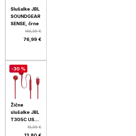
Slušalke JBL
SOUNDGEAR
SENSE, črne
149,99 €
76,99 €
-30 %
Žične
slušalke JBL
T305C USB-
C, rdeče
19,99 €
13,80 €