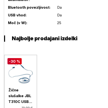
Bluetooth povezljivost:
Da
Podrobnosti izdelka
USB vhod:
Da
Moč (v W):
25
Najbolje prodajani izdelki
-30 %
Žične
slušalke JBL
T310C USB-
C, modre
19,99 €