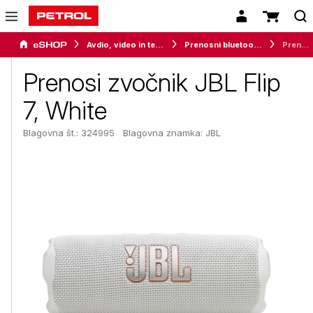
Avdio, video in telefonija
Prenosni bluetooth zvočniki
Prenosi zvočnik JBL Flip 7, White
Prenosi zvočnik JBL Flip
7, White
Blagovna št.: 324995
Blagovna znamka:
JBL