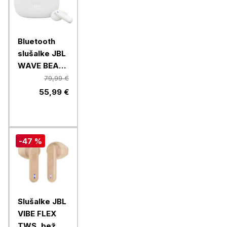
Bluetooth
slušalke JBL
WAVE BEAM
2, bela
79,99 €
55,99 €
-47 %
Slušalke JBL
VIBE FLEX
TWS, bež