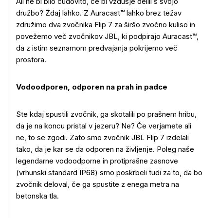
Ali ne bi bilo čudovito, če bi vzdušje delili s svojo
družbo? Zdaj lahko. Z Auracast™ lahko brez težav
združimo dva zvočnika Flip 7 za širšo zvočno kuliso in
povežemo več zvočnikov JBL, ki podpirajo Auracast™,
da z istim seznamom predvajanja pokrijemo več
prostora.
Več o izdelku
Vodoodporen, odporen na prah in padce
Ste kdaj spustili zvočnik, ga skotalili po prašnem hribu,
da je na koncu pristal v jezeru? Ne? Če verjamete ali
ne, to se zgodi. Zato smo zvočnik JBL Flip 7 izdelali
tako, da je kar se da odporen na življenje. Poleg naše
legendarne vodoodporne in protiprašne zasnove
(vrhunski standard IP68) smo poskrbeli tudi za to, da bo
zvočnik deloval, če ga spustite z enega metra na
betonska tla.