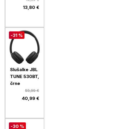
13,80 €
-31 %
Slušalke JBL
TUNE 530BT,
črne
59,99 €
40,99 €
-30 %