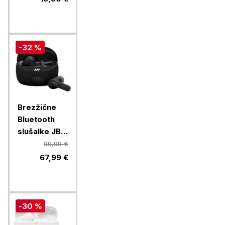
-32 %
Brezžične
Bluetooth
slušalke JBL
TUNE BEAM
99,99 €
2, črne
67,99 €
-30 %