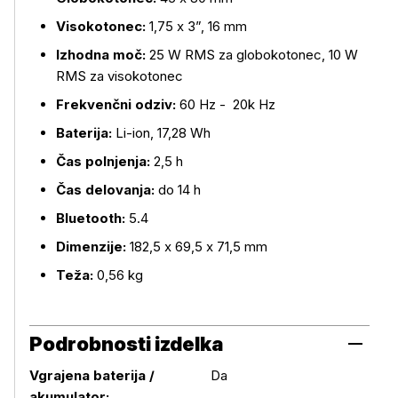
Visokotonec:
1,75 x 3”, 16 mm
Izhodna moč:
25 W RMS za globokotonec, 10 W
RMS za visokotonec
Frekvenčni odziv:
60 Hz - 20k Hz
Baterija:
Li-ion, 17,28 Wh
Čas polnjenja:
2,5 h
Čas delovanja:
do 14 h
Bluetooth:
5.4
Dimenzije:
182,5 x 69,5 x 71,5 mm
Teža:
0,56 kg
Podrobnosti izdelka
Vgrajena baterija /
Da
akumulator: