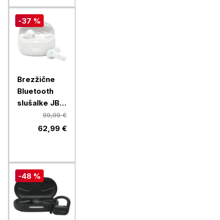
-37 %
Brezžične
Bluetooth
slušalke JBL
TUNE BEAM
99,99 €
2, bele
62,99 €
-48 %