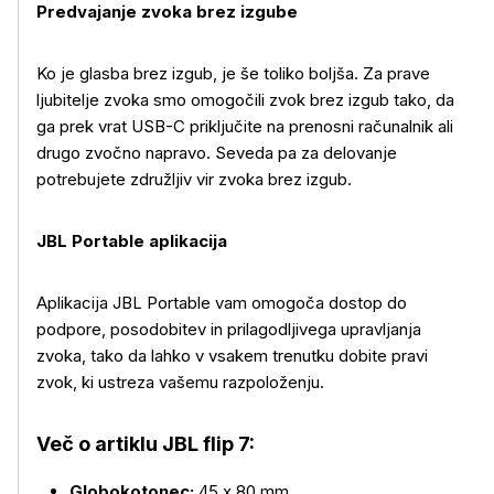
Predvajanje zvoka brez izgube
Ko je glasba brez izgub, je še toliko boljša. Za prave
ljubitelje zvoka smo omogočili zvok brez izgub tako, da
ga prek vrat USB-C priključite na prenosni računalnik ali
drugo zvočno napravo. Seveda pa za delovanje
potrebujete združljiv vir zvoka brez izgub.
JBL Portable aplikacija
Aplikacija JBL Portable vam omogoča dostop do
podpore, posodobitev in prilagodljivega upravljanja
zvoka, tako da lahko v vsakem trenutku dobite pravi
zvok, ki ustreza vašemu razpoloženju.
Več o artiklu JBL flip 7:
Globokotonec:
45 x 80 mm