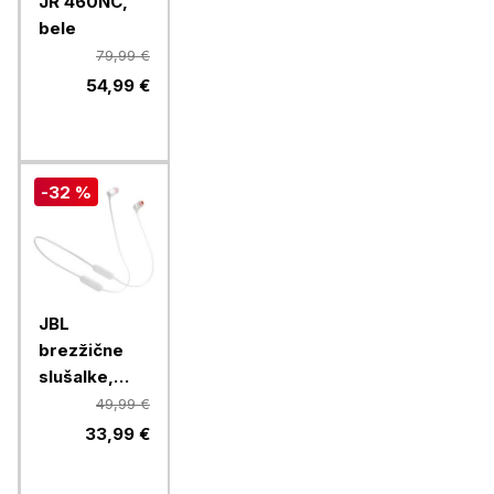
JR 460NC,
bele
79,99 €
54,99 €
-32 %
JBL
brezžične
slušalke,
Tune 125BT,
49,99 €
White
33,99 €