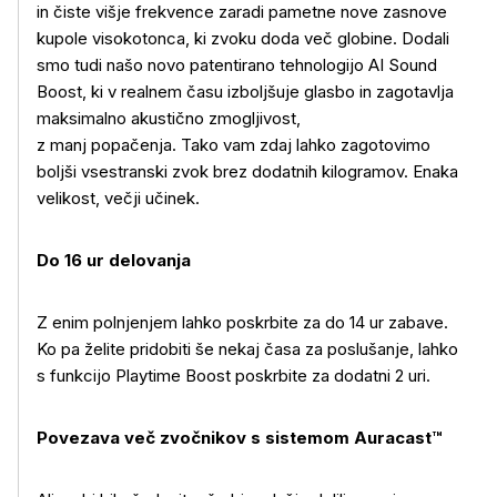
in čiste višje frekvence zaradi pametne nove zasnove
kupole visokotonca, ki zvoku doda več globine. Dodali
smo tudi našo novo patentirano tehnologijo AI Sound
Boost, ki v realnem času izboljšuje glasbo in zagotavlja
maksimalno akustično zmogljivost,
z manj popačenja. Tako vam zdaj lahko zagotovimo
boljši vsestranski zvok brez dodatnih kilogramov. Enaka
velikost, večji učinek.
Do 16 ur delovanja
Z enim polnjenjem lahko poskrbite za do 14 ur zabave.
Ko pa želite pridobiti še nekaj časa za poslušanje, lahko
s funkcijo Playtime Boost poskrbite za dodatni 2 uri.
Povezava več zvočnikov s sistemom Auracast™