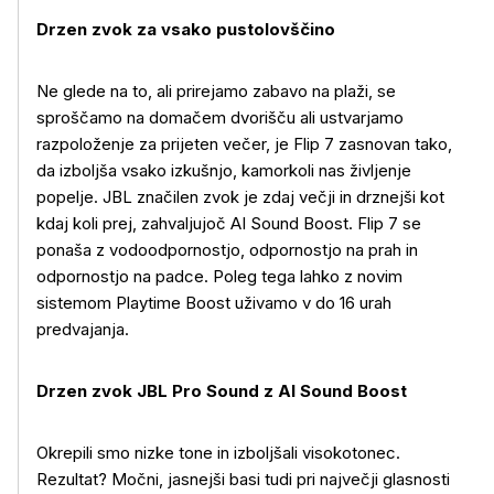
Drzen zvok za vsako pustolovščino
Ne glede na to, ali prirejamo zabavo na plaži, se
sproščamo na domačem dvorišču ali ustvarjamo
razpoloženje za prijeten večer, je Flip 7 zasnovan tako,
da izboljša vsako izkušnjo, kamorkoli nas življenje
popelje. JBL značilen zvok je zdaj večji in drznejši kot
kdaj koli prej, zahvaljujoč AI Sound Boost. Flip 7 se
ponaša z vodoodpornostjo, odpornostjo na prah in
odpornostjo na padce. Poleg tega lahko z novim
sistemom Playtime Boost uživamo v do 16 urah
predvajanja.
Drzen zvok JBL Pro Sound z AI Sound Boost
Okrepili smo nizke tone in izboljšali visokotonec.
Rezultat? Močni, jasnejši basi tudi pri največji glasnosti