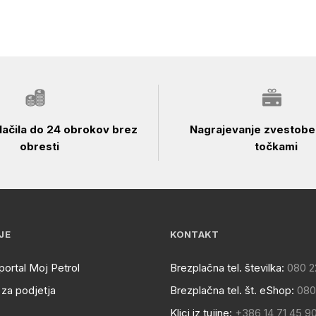
ačila do 24 obrokov brez
Nagrajevanje zvestobe 
obresti
točkami
JE
KONTAKT
portal Moj Petrol
Brezplačna tel. številka:
080 2
za podjetja
Brezplačna tel. št. eShop:
080
Klici iz tujine:
+386 14 71 45 9