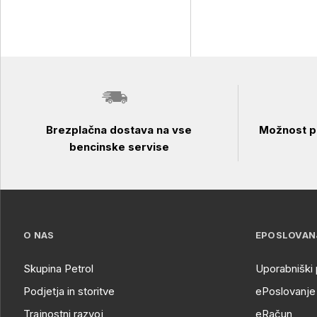
Brezplačna dostava na vse
Možnost pl
bencinske servise
O NAS
EPOSLOVAN
Skupina Petrol
Uporabniški 
Podjetja in storitve
ePoslovanje 
Trajnostni razvoj
eRačun