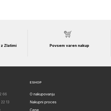
z Zlatimi
Povsem varen nakup
ESHOP
2 66
O nakupovanju
 22 13
Nakupni proces
0
Cene