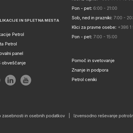
Pon - pet:
6:00 - 21:00
Sob, ned in prazniki:
7:00 - 20
LIKACIJE IN SPLETNA MESTA
Klici za pravne osebe:
+386 1
kacije Petrol
Pon - pet:
7:00 - 15:00
a Petrol
ovalni panel
Pomoč in svetovanje
S obveščanje
Znanje in podpora
Petrol ceniki
o zasebnosti in osebnih podatkov
|
Izvensodno reševanje potrošn