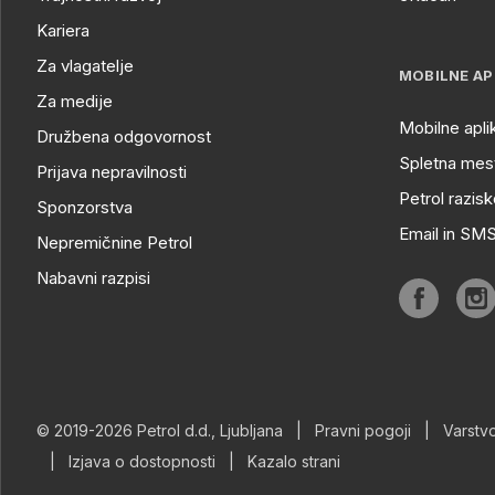
Kariera
Za vlagatelje
MOBILNE AP
Za medije
Mobilne apli
Družbena odgovornost
Spletna mest
Prijava nepravilnosti
Petrol razisk
Sponzorstva
Email in SM
Nepremičnine Petrol
Nabavni razpisi
© 2019-2026 Petrol d.d., Ljubljana
|
Pravni pogoji
|
Varstv
|
Izjava o dostopnosti
|
Kazalo strani