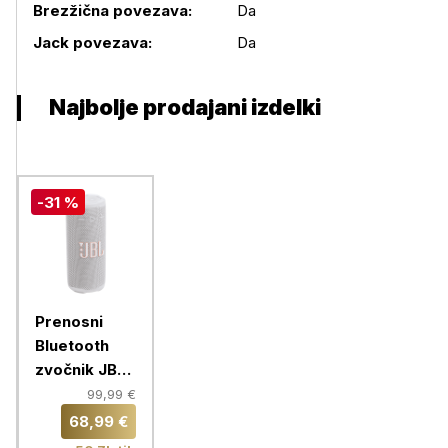
Brezžična povezava:
Da
Podrobnosti izdelka
Jack povezava:
Da
Najbolje prodajani izdelki
-31 %
Prenosni
Bluetooth
zvočnik JBL
Grip, white
99,99 €
68,99 €