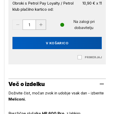
Obroki s Petrol Pay Loyalty / Petrol
10,90 € x 11
klub plačilno kartico od:
Na zalogi pri
dobavitelju
V KOŠARICO
PRIMERJAJ
Več o izdelku
Doživite čist, močan zvok in udobje vsak dan - izberite
Meliconi.
Brezžične slušalke
HP 600 Pro
, z lahkim,