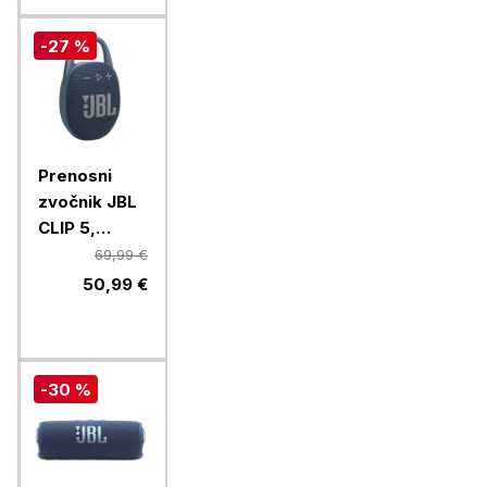
-27 %
Prenosni
zvočnik JBL
CLIP 5,
moder
69,99 €
50,99 €
-30 %