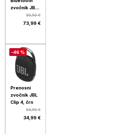
Bluetooth
zvočnik JBL
Grip, black
99,99 €
73,99 €
-46 %
Prenosni
zvočnik JBL
Clip 4, črn
64,99 €
34,99 €