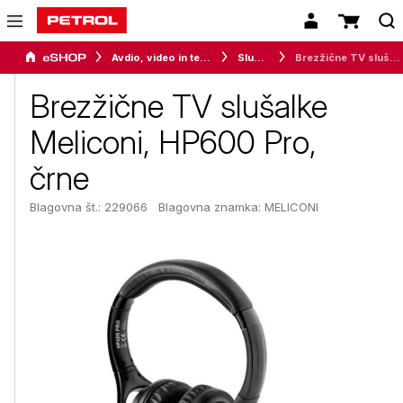
Avdio, video in telefonija
Slušalke
Brezžične TV slušalke Meliconi, HP600 Pro, črne
Brezžične TV slušalke
Meliconi, HP600 Pro,
črne
Blagovna št.: 229066
Blagovna znamka:
MELICONI