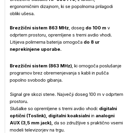
ergonomičnim dizajnom, ki se popolnoma prilagodi
obliki ušesa.
Brezžični sistem 863 MHz
, doseg
do 100 m
v
odprtem prostoru, opremljene s tremi avdio vhodi.
Litijeva polimerna baterija omogoča
do 8 ur
neprekinjene uporabe.
Brezžični sistem (863 MHz)
, ki omogoča poslušanje
programov brez obremenjevanja s kabli in pušča
popolno svobodo gibanja.
Signal gre skozi stene. Največji doseg 100 m v odprtem
prostoru.
Slušalke so opremljene s tremi avdio vhodi:
digitalni
Več o izdelku
optični (Toslink),
digitalni koaksialni
in
analogni
AUX (3,5 mm jack),
da so združljive s praktično vsemi
modeli televizorjev na trgu.