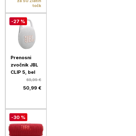
za 50 Zlatih
točk
-27 %
Prenosni
zvočnik JBL
CLIP 5, bel
69,99 €
50,99 €
-30 %