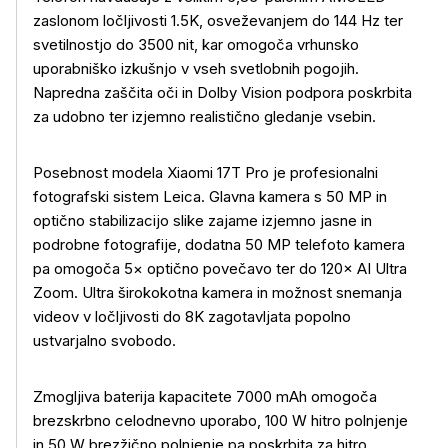
zaslonom ločljivosti 1.5K, osveževanjem do 144 Hz ter
svetilnostjo do 3500 nit, kar omogoča vrhunsko
uporabniško izkušnjo v vseh svetlobnih pogojih.
Napredna zaščita oči in Dolby Vision podpora poskrbita
za udobno ter izjemno realistično gledanje vsebin.
Posebnost modela Xiaomi 17T Pro je profesionalni
fotografski sistem Leica. Glavna kamera s 50 MP in
optično stabilizacijo slike zajame izjemno jasne in
podrobne fotografije, dodatna 50 MP telefoto kamera
pa omogoča 5× optično povečavo ter do 120× AI Ultra
Zoom. Ultra širokokotna kamera in možnost snemanja
videov v ločljivosti do 8K zagotavljata popolno
ustvarjalno svobodo.
Zmogljiva baterija kapacitete 7000 mAh omogoča
brezskrbno celodnevno uporabo, 100 W hitro polnjenje
in 50 W brezžično polnjenje pa poskrbita za hitro