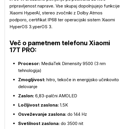
pripravljenost naprave. Vse skupaj dopolnjujejo funkcije
Xiaomi HyperAI, stereo zvočniki z Dolby Atmos
podporo, certifikat IP68 ter operacijski sistem Xiaomi
HyperOS 3.yperOS 3.
Več o izdelku
Več o pametnem telefonu Xiaomi
17T PRO:
Procesor:
MediaTek Dimensity 9500 (3 nm
tehnologija)
Zmogljivost:
hitro, tekoče in energijsko učinkovito
delovanje
Zaslon:
6,83-palčni AMOLED
Ločljivost zaslona:
1.5K
Osveževanje zaslona:
do 144 Hz
Svetilnost zaslona:
do 3500 nit