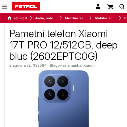
Avdio, video in telefonija
Mobilna telefonija
Mobilni telefoni
Pametni te
Pametni telefon Xiaomi
17T PRO 12/512GB, deep
blue (2602EPTC0G)
Blagovna št.: 338584
Blagovna znamka:
Xiaomi