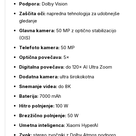
Podpora:
Dolby Vision
Zaščita oči:
napredna tehnologija za udobnejše
gledanje
Glavna kamera:
50 MP z optično stabilizacijo
(OIS)
Telefoto kamera:
50 MP
Optična povečava:
5×
Digitalna povečava:
do 120× AI Ultra Zoom
Dodatna kamera:
ultra širokokotna
Snemanje videa:
do 8K
Baterija:
7000 mAh
Hitro polnjenje:
100 W
Brezžično polnjenje:
50 W
Umetna inteligenca:
Xiaomi HyperAI
Zvok:
stereo zvočniki z Dolby Atmos podporo