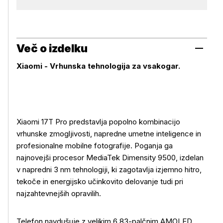
Več o izdelku
Xiaomi -
Vrhunska tehnologija za vsakogar.
Xiaomi 17T Pro predstavlja popolno kombinacijo
vrhunske zmogljivosti, napredne umetne inteligence in
profesionalne mobilne fotografije. Poganja ga
najnovejši procesor MediaTek Dimensity 9500, izdelan
v napredni 3 nm tehnologiji, ki zagotavlja izjemno hitro,
tekoče in energijsko učinkovito delovanje tudi pri
najzahtevnejših opravilih.
Telefon navdušuje z velikim 6,83-palčnim AMOLED