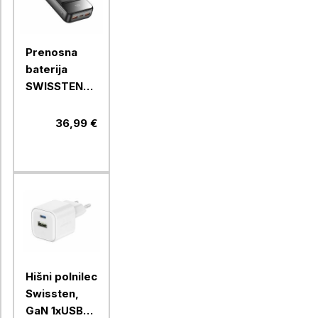
Prenosna
baterija
SWISSTEN
POWER LINE
II 20000
36,99 €
MAH, črna
Hišni polnilec
Swissten,
GaN 1xUSB-C