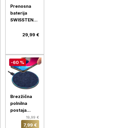
Prenosna
baterija
SWISSTEN
WORX PRO
20000 MAH,
29,99 €
črna
-60 %
Brezžična
polnilna
postaja
RIVACASE,
19,99 €
brezžični
7,99 €