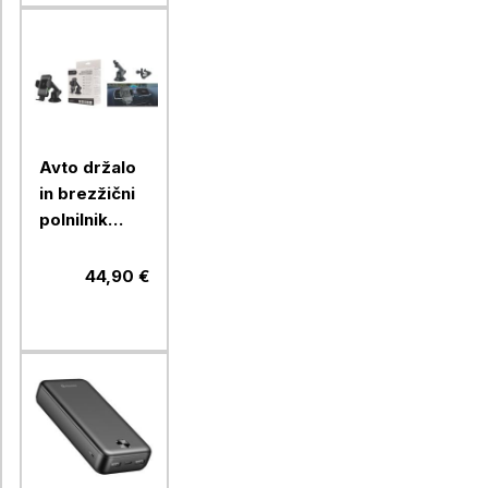
Avto držalo
in brezžični
polnilnik
Chameleon
15W - 2 v 1,
44,90 €
(model CC-
70)