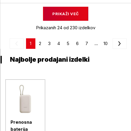
PRIKAŽI VEČ
Prikazanih 24 od 230 izdelkov
1
2
3
4
5
6
7
...
10
Najbolje prodajani izdelki
Prenosna
baterija