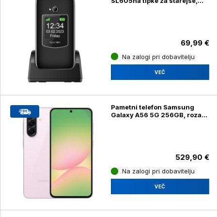
SL605na tipke za starejše,
črn
69,99 €
Na zalogi pri dobavitelju
VEČ
Pametni telefon Samsung
Galaxy A56 5G 256GB, roza
(SM-A566B/DS)
529,90 €
Na zalogi pri dobavitelju
VEČ