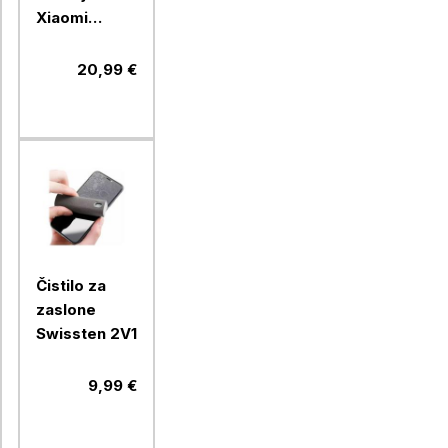
Xiaomi
10000mAh,
max 22,5W
20,99 €
moči, USB-A,
USB-C, bež
Čistilo za
zaslone
Swissten 2V1
9,99 €