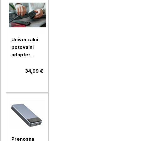
Univerzalni
potovalni
adapter
Verbatim
30W USB-C
34,99 €
PD & QC
UTA-03,
49545
Prenosna