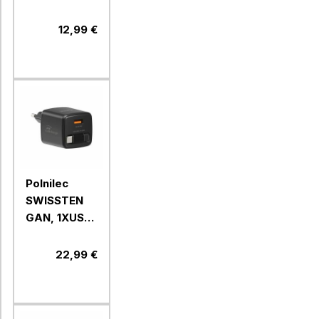
20W
PD,1xUSB-A
12,99 €
18W, bel
Polnilec
SWISSTEN
GAN, 1XUSB-
A 18W+USB-
C kabel,
22,99 €
30W