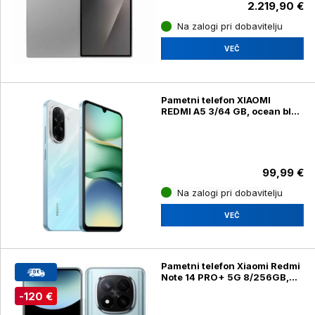
2.219,90 €
Na zalogi pri dobavitelju
VEČ
Pametni telefon XIAOMI
REDMI A5 3/64 GB, ocean blue
(25028RN03Y)
99,99 €
Na zalogi pri dobavitelju
VEČ
Pametni telefon Xiaomi Redmi
Note 14 PRO+ 5G 8/256GB,
Frost blue (24115RA8EG)
-120 €