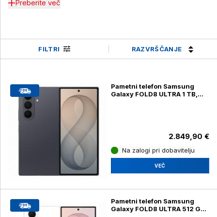
Preberite več
RAZVRŠČANJE
FILTRI
Pametni telefon Samsung
Galaxy FOLD8 ULTRA 1 TB,
graphite (SM-F976B)
2.849,90 €
Na zalogi pri dobavitelju
VEČ
Pametni telefon Samsung
Galaxy FOLD8 ULTRA 512 GB,
cream (SM-F976B)