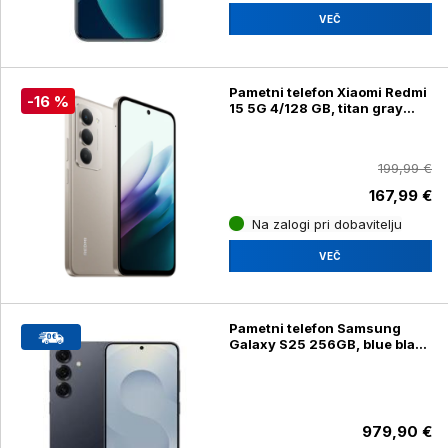
VEČ
Pametni telefon Xiaomi Redmi
-16 %
15 5G 4/128 GB, titan gray
(25057RN09E)
199,99 €
167,99 €
Na zalogi pri dobavitelju
VEČ
Pametni telefon Samsung
Galaxy S25 256GB, blue black
(SM-S931B/DS)
979,90 €