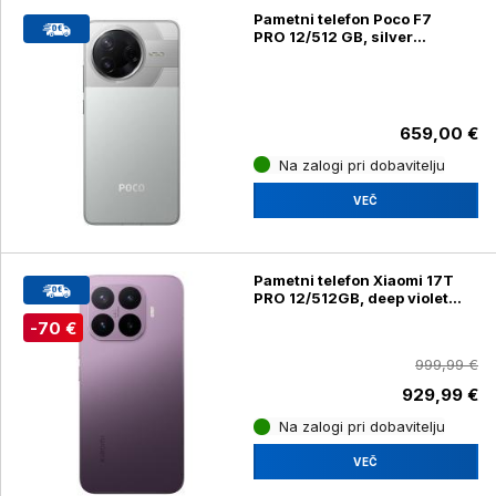
Pametni telefon Poco F7
PRO 12/512 GB, silver
(24117RK2CG)
659,00 €
Na zalogi pri dobavitelju
VEČ
Pametni telefon Xiaomi 17T
PRO 12/512GB, deep violet
(2602EPTC0G)
-70 €
999,99 €
929,99 €
Na zalogi pri dobavitelju
VEČ