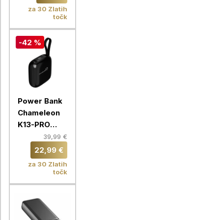
polnilec
za 30 Zlatih
VA4915 BL3
točk
QC Fast
-42 %
Power Bank
Chameleon
K13-PRO
10000mAh
39,99 €
22,99 €
za 30 Zlatih
točk