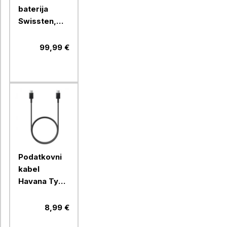
baterija
Swissten,
30000mAH
133W PD
99,99 €
Podatkovni
kabel
Havana Type
C na Type C
(FAST
8,99 €
CHARGE),