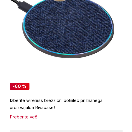
-60 %
Izberite wireless brezžični polnilec priznanega
proizvajalca Rivacase!
Preberite več