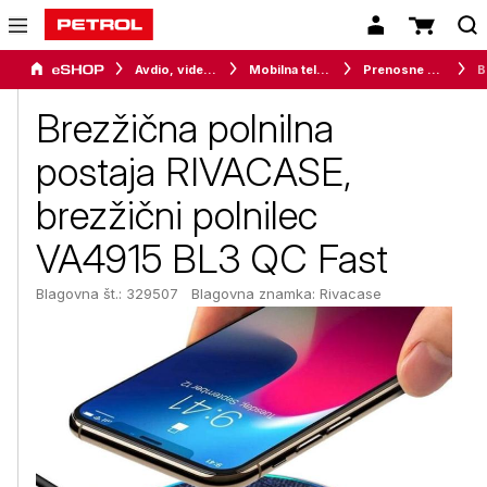
Avdio, video in telefonija
Mobilna telefonija
Prenosne baterije in (avto) polnilci
Brezži
Brezžična polnilna
postaja RIVACASE,
brezžični polnilec
VA4915 BL3 QC Fast
Blagovna št.: 329507
Blagovna znamka:
Rivacase