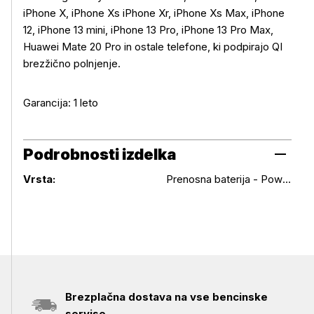
iPhone X, iPhone Xs iPhone Xr, iPhone Xs Max, iPhone
12, iPhone 13 mini, iPhone 13 Pro, iPhone 13 Pro Max,
Huawei Mate 20 Pro in ostale telefone, ki podpirajo QI
brezžično polnjenje.
Garancija: 1 leto
Podrobnosti izdelka
Podrobnosti izdelka
Vrsta:
Prenosna baterija - Powerbank
Brezplačna dostava na vse bencinske
servise