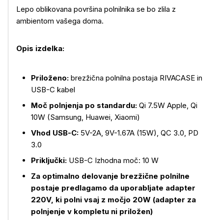
Lepo oblikovana površina polnilnika se bo zlila z
ambientom vašega doma.
Opis izdelka:
Priloženo:
brezžična polnilna postaja RIVACASE in
USB-C kabel
Moč polnjenja po standardu:
Qi 7.5W Apple, Qi
10W (Samsung, Huawei, Xiaomi)
Vhod USB-C:
5V-2A, 9V-1.67A (15W), QC 3.0, PD
3.0
Priključki:
USB-C Izhodna moč: 10 W
Več o izdelku
Za optimalno delovanje brezžične polnilne
postaje predlagamo da uporabljate adapter
220V, ki polni vsaj z močjo 20W (adapter za
polnjenje v kompletu ni priložen)