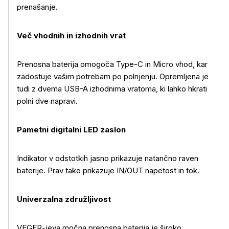
prenašanje.
Več vhodnih in izhodnih vrat
Prenosna baterija omogoča Type-C in Micro vhod, kar
zadostuje vašim potrebam po polnjenju. Opremljena je
tudi z dvema USB-A izhodnima vratoma, ki lahko hkrati
polni dve napravi.
Pametni digitalni LED zaslon
Indikator v odstotkih jasno prikazuje natančno raven
baterije. Prav tako prikazuje IN/OUT napetost in tok.
Univerzalna združljivost
VEGER-jeva močna prenosna baterija je široko