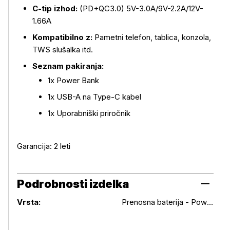
C-tip izhod:
(PD+QC3.0) 5V-3.0A/9V-2.2A/12V-
1.66A
Kompatibilno z:
Pametni telefon, tablica, konzola,
TWS slušalka itd.
Seznam pakiranja:
1x Power Bank
1x USB-A na Type-C kabel
1x Uporabniški priročnik
Garancija: 2 leti
Podrobnosti izdelka
Podrobnosti izdelka
Vrsta:
Prenosna baterija - Powerbank