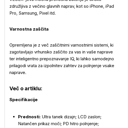
združljiva z večino glavnih naprav, kot so iPhone, iPad
Pro, Samsung, Pixel itd.
Varnostna zaščita
Opremljena je z več zaščitnimi varnostnimi sistemi, ki
zagotavljajo vrhunsko zaščito za vas in vaše naprave
ter inteligentno prepoznavanje IQ, ki lahko samodejno
prilagodi vrata za izpolnitev zahtev za polnjenje vsake
naprave.
Več o izdelku
Več o artiklu:
Specifikacije
Prednosti:
Ultra tanek dizajn; LCD zaslon;
Natančen prikaz moči; PD hitro polnjenje;