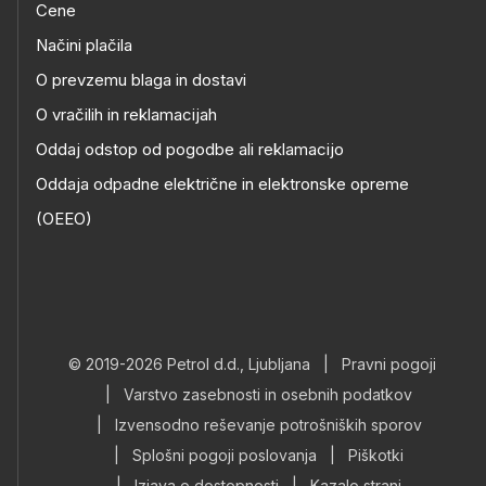
Cene
Načini plačila
O prevzemu blaga in dostavi
O vračilih in reklamacijah
Oddaj odstop od pogodbe ali reklamacijo
Oddaja odpadne električne in elektronske opreme
(OEEO)
© 2019-2026 Petrol d.d., Ljubljana
|
Pravni pogoji
|
Varstvo zasebnosti in osebnih podatkov
|
Izvensodno reševanje potrošniških sporov
|
Splošni pogoji poslovanja
|
Piškotki
|
Izjava o dostopnosti
|
Kazalo strani