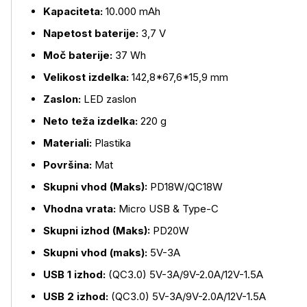
Kapaciteta:
10.000 mAh
Napetost baterije:
3,7 V
Moč baterije:
37 Wh
Velikost izdelka:
142,8*67,6*15,9 mm
Zaslon:
LED zaslon
Neto teža izdelka:
220 g
Materiali:
Plastika
Površina:
Mat
Skupni vhod (Maks):
PD18W/QC18W
Vhodna vrata:
Micro USB & Type-C
Skupni izhod (Maks):
PD20W
Skupni vhod (maks):
5V-3A
USB 1 izhod:
(QC3.0) 5V-3A/9V-2.0A/12V-1.5A
USB 2 izhod:
(QC3.0) 5V-3A/9V-2.0A/12V-1.5A