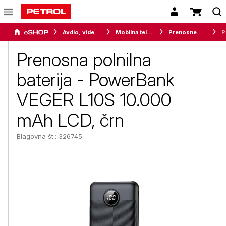
Avdio, video in telefonija
Mobilna telefonija
Prenosne baterije in (avto) polnilci
Preno
Prenosna polnilna
baterija - PowerBank
VEGER L10S 10.000
mAh LCD, črn
Blagovna št.: 326745