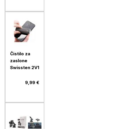
USB-C, bež
Čistilo za
zaslone
Swissten 2V1
9,99 €