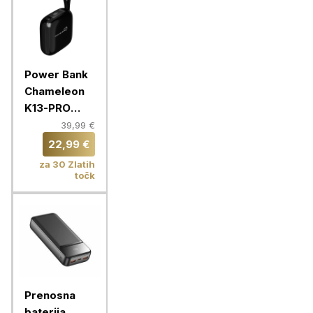
Power Bank
Chameleon
K13-PRO
10000mAh
39,99 €
22,99 €
za 30 Zlatih
točk
Prenosna
baterija