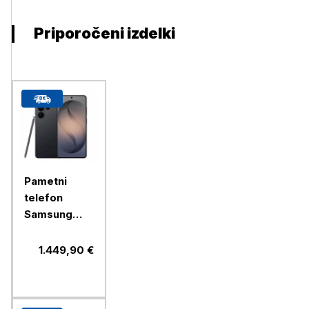
Priporočeni izdelki
Pametni
telefon
Samsung
Galaxy S26
Ultra 256GB,
1.449,90 €
black (SM-
S948B/DS)