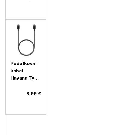
Podatkovni
kabel
Havana Type
C na Type C
(FAST
8,99 €
CHARGE),
dolžina 1
meter, črn