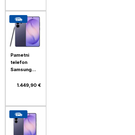
S948B/DS)
Pametni
telefon
Samsung
Galaxy S26
Ultra 256GB,
1.449,90 €
cobalt violet
(SM-
S948B/DS)