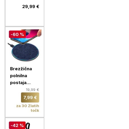
20000 MAH,
29,99 €
črna
-60 %
Brezžična
polnilna
postaja
RIVACASE,
19,99 €
brezžični
7,99 €
polnilec
za 30 Zlatih
VA4915 BL3
točk
QC Fast
-42 %