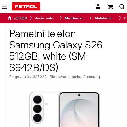
Avdio, video in telefonija
Mobilna telefonija
Mobilni telefoni
Pametni te
Pametni telefon
Samsung Galaxy S26
512GB, white (SM-
S942B/DS)
Blagovna št.: 336028
Blagovna znamka:
Samsung