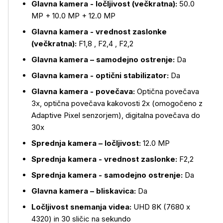
Glavna kamera - ločljivost (večkratna):
50.0
MP + 10.0 MP + 12.0 MP
Glavna kamera - vrednost zaslonke
Več o izdelku
(večkratna):
F1,8 , F2,4 , F2,2
Glavna kamera – samodejno ostrenje:
Da
Glavna kamera - optični stabilizator:
Da
Glavna kamera - povečava:
Optična povečava
3x, optična povečava kakovosti 2x (omogočeno z
Adaptive Pixel senzorjem), digitalna povečava do
30x
Sprednja kamera – ločljivost:
12.0 MP
Sprednja kamera - vrednost zaslonke:
F2,2
Sprednja kamera - samodejno ostrenje:
Da
Glavna kamera – bliskavica:
Da
Ločljivost snemanja videa:
UHD 8K (7680 x
4320) in 30 sličic na sekundo