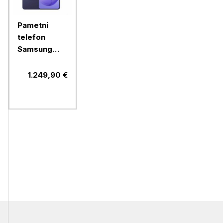
Pametni
telefon
Samsung
Galaxy S26+
256GB,
1.249,90 €
cobalt violet
(SM-
S947B/DS)