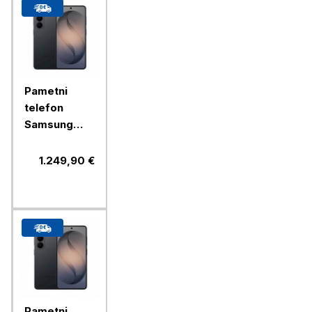
Pametni
telefon
Samsung
Galaxy S26+
256GB,
1.249,90 €
black (SM-
S947B/DS)
Pametni