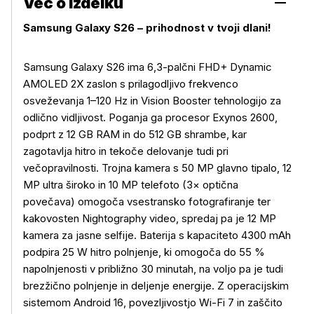
Več o izdelku
Samsung Galaxy S26 – prihodnost v tvoji dlani!
Samsung Galaxy S26 ima 6,3-palčni FHD+ Dynamic
AMOLED 2X zaslon s prilagodljivo frekvenco
osveževanja 1–120 Hz in Vision Booster tehnologijo za
odlično vidljivost. Poganja ga procesor Exynos 2600,
podprt z 12 GB RAM in do 512 GB shrambe, kar
zagotavlja hitro in tekoče delovanje tudi pri
večopravilnosti. Trojna kamera s 50 MP glavno tipalo, 12
MP ultra široko in 10 MP telefoto (3× optična
povečava) omogoča vsestransko fotografiranje ter
kakovosten Nightography video, spredaj pa je 12 MP
kamera za jasne selfije. Baterija s kapaciteto 4300 mAh
podpira 25 W hitro polnjenje, ki omogoča do 55 %
napolnjenosti v približno 30 minutah, na voljo pa je tudi
brezžično polnjenje in deljenje energije. Z operacijskim
sistemom Android 16, povezljivostjo Wi-Fi 7 in zaščito