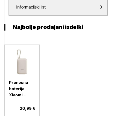
Dokumenti in priloge
Informacijski list
Najbolje prodajani izdelki
Prenosna
baterija
Xiaomi
10000mAh,
max 22,5W
20,99 €
moči, USB-A,