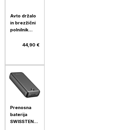
Avto držalo
in brezžični
polnilnik
Chameleon
15W - 2 v 1,
44,90 €
(model CC-
70)
Prenosna
baterija
SWISSTEN
WORX PRO