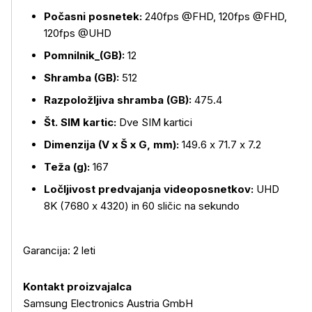
Počasni posnetek:
240fps @FHD, 120fps @FHD,
120fps @UHD
Pomnilnik_(GB):
12
Shramba (GB):
512
Razpoložljiva shramba (GB):
475.4
Št. SIM kartic:
Dve SIM kartici
Dimenzija (V x Š x G, mm):
149.6 x 71.7 x 7.2
Teža (g):
167
Ločljivost predvajanja videoposnetkov:
UHD
8K (7680 x 4320) in 60 sličic na sekundo
Garancija: 2 leti
Kontakt proizvajalca
Samsung Electronics Austria GmbH