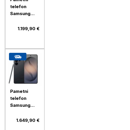
telefon
Samsung
Galaxy S26
512GB, black
1.199,90 €
(SM-
S942B/DS)
Pametni
telefon
Samsung
Galaxy S26
Ultra 512GB,
1.649,90 €
black (SM-