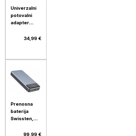
Univerzalni
potovalni
adapter
Verbatim
30W USB-C
34,99 €
PD & QC
UTA-03,
49545
Prenosna
baterija
Swissten,
30000mAH
133W PD
99,99 €