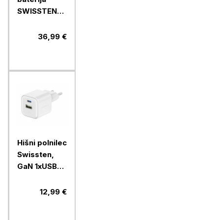
SWISSTEN
POWER LINE
II 20000
36,99 €
MAH, črna
Hišni polnilec
Swissten,
GaN 1xUSB-C
20W
PD,1xUSB-A
12,99 €
18W, bel