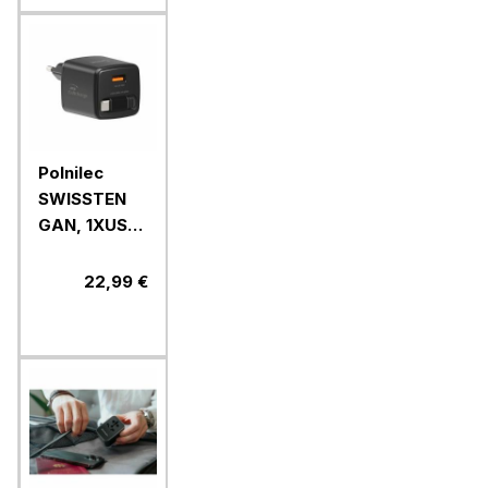
Polnilec
SWISSTEN
GAN, 1XUSB-
A 18W+USB-
C kabel,
22,99 €
30W