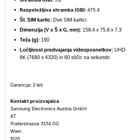
Razpoložljiva shramba (GB):
475.4
Št. SIM kartic:
Dve SIM kartici
Dimenzija (V x Š x G, mm):
158.4 x 75.8 x 7.3
Teža (g):
190
Ločljivost predvajanja videoposnetkov:
UHD
8K (7680 x 4320) in 60 sličic na sekundo
Garancija: 2 leti
Kontakt proizvajalca
Samsung Electronics Austria GmbH
AT
Praterstrasse 31/14 OG
Wien
1020