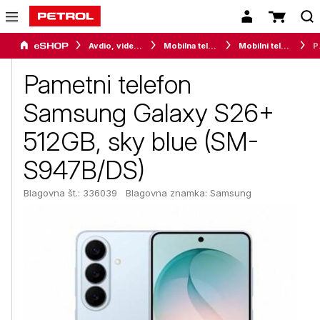
Avdio, video in telefonija
Mobilna telefonija
Mobilni telefoni
Pametni te
Pametni telefon
Samsung Galaxy S26+
512GB, sky blue (SM-
S947B/DS)
Blagovna št.: 336039
Blagovna znamka:
Samsung