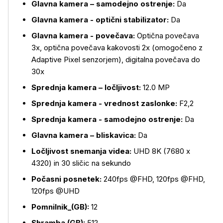
Glavna kamera – samodejno ostrenje:
Da
Več o izdelku
Glavna kamera - optični stabilizator:
Da
Glavna kamera - povečava:
Optična povečava
3x, optična povečava kakovosti 2x (omogočeno z
Adaptive Pixel senzorjem), digitalna povečava do
30x
Sprednja kamera – ločljivost:
12.0 MP
Sprednja kamera - vrednost zaslonke:
F2,2
Sprednja kamera - samodejno ostrenje:
Da
Glavna kamera – bliskavica:
Da
Ločljivost snemanja videa:
UHD 8K (7680 x
4320) in 30 sličic na sekundo
Počasni posnetek:
240fps @FHD, 120fps @FHD,
120fps @UHD
Pomnilnik_(GB):
12
Shramba (GB):
512