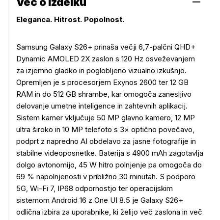
Več o izdelku
Eleganca. Hitrost. Popolnost.
Samsung Galaxy S26+ prinaša večji 6,7-palčni QHD+
Dynamic AMOLED 2X zaslon s 120 Hz osveževanjem
za izjemno gladko in poglobljeno vizualno izkušnjo.
Opremljen je s procesorjem Exynos 2600 ter 12 GB
RAM in do 512 GB shrambe, kar omogoča zanesljivo
delovanje umetne inteligence in zahtevnih aplikacij.
Sistem kamer vključuje 50 MP glavno kamero, 12 MP
ultra široko in 10 MP telefoto s 3× optično povečavo,
podprt z napredno AI obdelavo za jasne fotografije in
stabilne videoposnetke. Baterija s 4900 mAh zagotavlja
dolgo avtonomijo, 45 W hitro polnjenje pa omogoča do
69 % napolnjenosti v približno 30 minutah. S podporo
5G, Wi-Fi 7, IP68 odpornostjo ter operacijskim
sistemom Android 16 z One UI 8.5 je Galaxy S26+
odlična izbira za uporabnike, ki želijo več zaslona in več