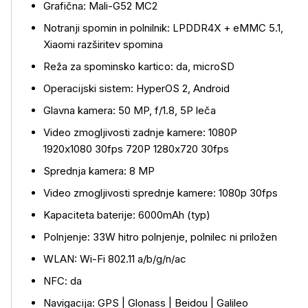
Grafična: Mali-G52 MC2
Notranji spomin in polnilnik: LPDDR4X + eMMC 5.1,
Xiaomi razširitev spomina
Reža za spominsko kartico: da, microSD
Operacijski sistem: HyperOS 2, Android
Glavna kamera: 50 MP, f/1.8, 5P leča
Video zmogljivosti zadnje kamere: 1080P
1920x1080 30fps 720P 1280x720 30fps
Sprednja kamera: 8 MP
Video zmogljivosti sprednje kamere: 1080p 30fps
Kapaciteta baterije: 6000mAh (typ)
Polnjenje: 33W hitro polnjenje, polnilec ni priložen
WLAN: Wi-Fi 802.11 a/b/g/n/ac
NFC: da
Navigacija: GPS | Glonass | Beidou | Galileo