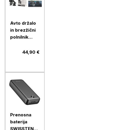
Avto držalo
in brezžični
polnilnik
Chameleon
15W - 2 v 1,
44,90 €
(model CC-
70)
Prenosna
baterija
SWISSTEN