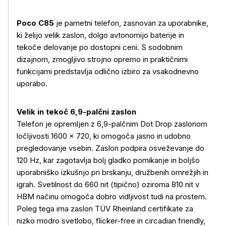
Poco C85
je pametni telefon, zasnovan za uporabnike,
ki želijo velik zaslon, dolgo avtonomijo baterije in
tekoče delovanje po dostopni ceni. S sodobnim
dizajnom, zmogljivo strojno opremo in praktičnimi
funkcijami predstavlja odlično izbiro za vsakodnevno
uporabo.
Velik in tekoč 6,9-palčni zaslon
Telefon je opremljen z 6,9-palčnim Dot Drop zaslonom
ločljivosti 1600 × 720, ki omogoča jasno in udobno
pregledovanje vsebin. Zaslon podpira osveževanje do
120 Hz, kar zagotavlja bolj gladko pomikanje in boljšo
uporabniško izkušnjo pri brskanju, družbenih omrežjih in
igrah. Svetilnost do 660 nit (tipično) oziroma 810 nit v
HBM načinu omogoča dobro vidljivost tudi na prostem.
Poleg tega ima zaslon TÜV Rheinland certifikate za
nizko modro svetlobo, flicker-free in circadian friendly,