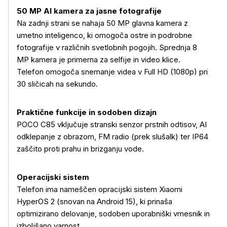
50 MP AI kamera za jasne fotografije
Na zadnji strani se nahaja 50 MP glavna kamera z
umetno inteligenco, ki omogoča ostre in podrobne
fotografije v različnih svetlobnih pogojih. Sprednja 8
MP kamera je primerna za selfije in video klice.
Telefon omogoča snemanje videa v Full HD (1080p) pri
30 sličicah na sekundo.
Praktične funkcije in sodoben dizajn
POCO C85 vključuje stranski senzor prstnih odtisov, AI
odklepanje z obrazom, FM radio (prek slušalk) ter IP64
zaščito proti prahu in brizganju vode.
Operacijski sistem
Telefon ima nameščen opracijski sistem Xiaomi
HyperOS 2 (snovan na Android 15), ki prinaša
optimizirano delovanje, sodoben uporabniški vmesnik in
izboljšano varnost.