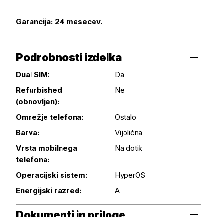
Garancija: 24 mesecev.
Podrobnosti izdelka
Dual SIM:
Da
Refurbished
Ne
(obnovljen):
Omrežje telefona:
Ostalo
Podrobnosti izdelka
Barva:
Vijolična
Vrsta mobilnega
Na dotik
telefona:
Operacijski sistem:
HyperOS
Energijski razred:
A
Dokumenti in priloge