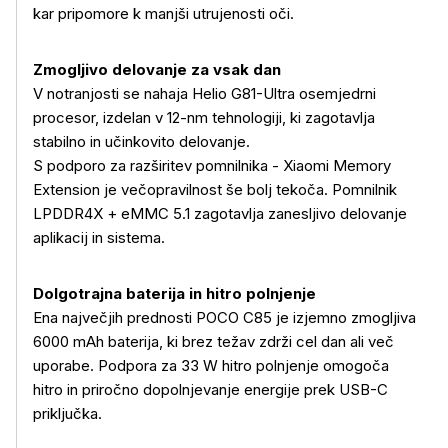
kar pripomore k manjši utrujenosti oči.
Zmogljivo delovanje za vsak dan
V notranjosti se nahaja Helio G81-Ultra osemjedrni
procesor, izdelan v 12-nm tehnologiji, ki zagotavlja
stabilno in učinkovito delovanje.
S podporo za razširitev pomnilnika - Xiaomi Memory
Extension je večopravilnost še bolj tekoča. Pomnilnik
LPDDR4X + eMMC 5.1 zagotavlja zanesljivo delovanje
aplikacij in sistema.
Dolgotrajna baterija in hitro polnjenje
Ena največjih prednosti POCO C85 je izjemno zmogljiva
6000 mAh baterija, ki brez težav zdrži cel dan ali več
uporabe. Podpora za 33 W hitro polnjenje omogoča
hitro in priročno dopolnjevanje energije prek USB-C
priključka.