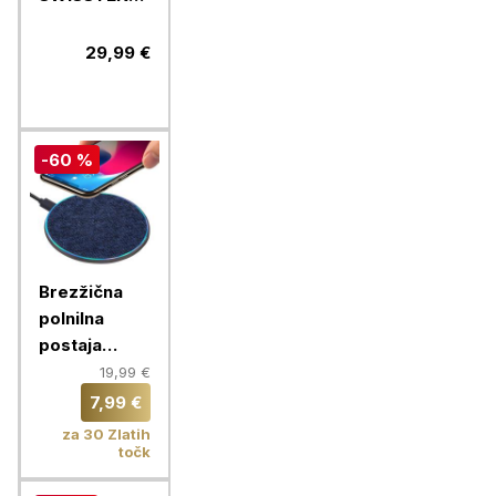
WORX PRO
20000 MAH,
29,99 €
črna
-60 %
Brezžična
polnilna
postaja
RIVACASE,
19,99 €
brezžični
7,99 €
polnilec
za 30 Zlatih
VA4915 BL3
točk
QC Fast