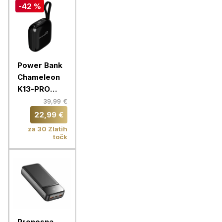
-42 %
Power Bank
Chameleon
K13-PRO
10000mAh
39,99 €
22,99 €
za 30 Zlatih
točk
Prenosna