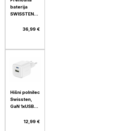
baterija
SWISSTEN
POWER LINE
II 20000
36,99 €
MAH, črna
Hišni polnilec
Swissten,
GaN 1xUSB-C
20W
PD,1xUSB-A
12,99 €
18W, bel