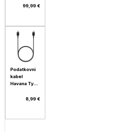
133W PD
99,99 €
Podatkovni
kabel
Havana Type
C na Type C
(FAST
8,99 €
CHARGE),
dolžina 1
meter, črn