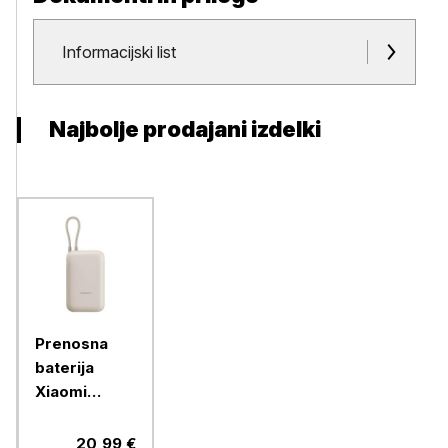
Dokumenti in priloge
Informacijski list
Najbolje prodajani izdelki
Prenosna
baterija
Xiaomi
10000mAh,
max 22,5W
20,99 €