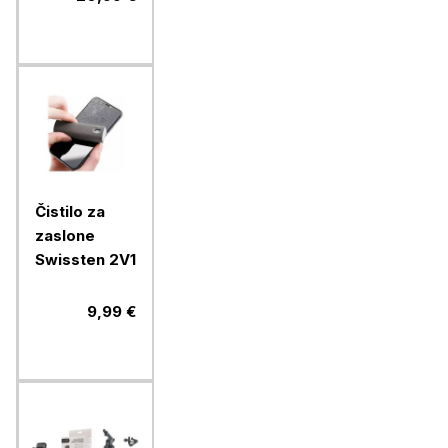
moči, USB-A,
USB-C, bež
Čistilo za
zaslone
Swissten 2V1
9,99 €