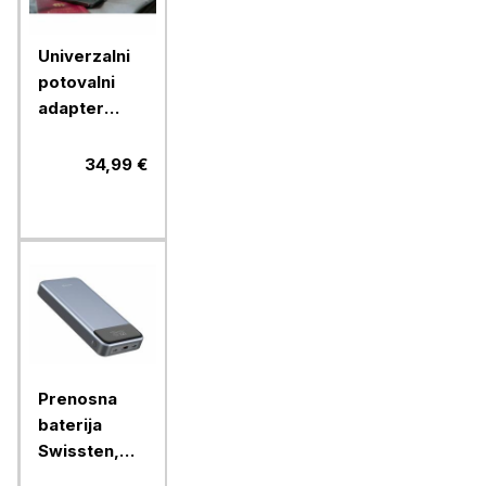
Univerzalni
potovalni
adapter
Verbatim
30W USB-C
34,99 €
PD & QC
UTA-03,
49545
Prenosna
baterija
Swissten,
30000mAH