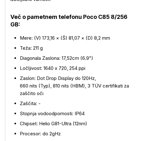
Več o izdelku
Več o pametnem telefonu Poco C85 8/256
GB:
Mere: (V) 173,16 × (Š) 81,07 × (D) 8,2 mm
Teža: 211 g
Diagonala Zaslona: 17,52cm (6.9")
Ločljivost: 1640 x 720, 254 ppi
Zaslon: Dot Drop Display do 120Hz,
660 nits (Typ), 810 nits (HBM), 3 TÜV certifikati za
zaščito oči
Zaščita: -
Stopnja vodoodpornosti: IP64
Chipset: Helio G81-Ultra (12nm)
Procesor: do 2gHz