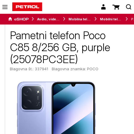
Avdio, video in telefonija
Mobilna telefonija
Mobilni telefoni
Pametni t
Pametni telefon Poco
C85 8/256 GB, purple
(25078PC3EE)
Blagovna št.: 337941
Blagovna znamka:
POCO