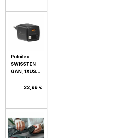
Polnilec
SWISSTEN
GAN, 1XUSB-
A 18W+USB-
C kabel,
22,99 €
30W