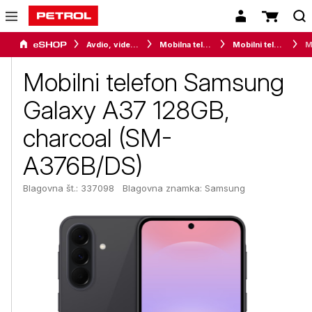
Avdio, video in telefonija
Mobilna telefonija
Mobilni telefoni
Mobilni telefon Samsung
Galaxy A37 128GB,
charcoal (SM-
A376B/DS)
Blagovna št.: 337098
Blagovna znamka:
Samsung