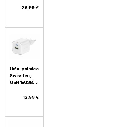
II 20000
36,99 €
MAH, črna
Hišni polnilec
Swissten,
GaN 1xUSB-C
20W
PD,1xUSB-A
12,99 €
18W, bel