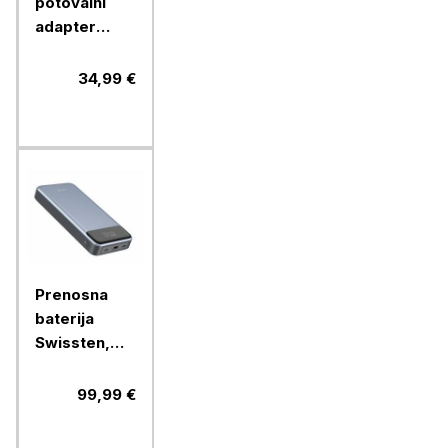
potovalni
adapter
Verbatim
30W USB-C
34,99 €
PD & QC
UTA-03,
49545
Prenosna
baterija
Swissten,
30000mAH
133W PD
99,99 €