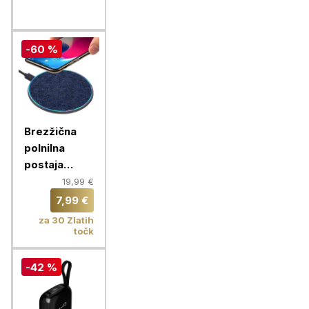
-60 %
Brezžična
polnilna
postaja
RIVACASE,
19,99 €
brezžični
7,99 €
polnilec
za 30 Zlatih
VA4915 BL3
točk
QC Fast
-42 %