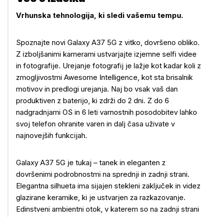
Vrhunska tehnologija, ki sledi vašemu tempu.
Spoznajte novi Galaxy A37 5G z vitko, dovršeno obliko.
Z izboljšanimi kamerami ustvarjajte izjemne selfi videe
in fotografije. Urejanje fotografij je lažje kot kadar koli z
zmogljivostmi Awesome Intelligence, kot sta brisalnik
motivov in predlogi urejanja. Naj bo vsak vaš dan
produktiven z baterijo, ki zdrži do 2 dni. Z do 6
nadgradnjami OS in 6 leti varnostnih posodobitev lahko
svoj telefon ohranite varen in dalj časa uživate v
najnovejših funkcijah.
Galaxy A37 5G je tukaj – tanek in eleganten z
dovršenimi podrobnostmi na sprednji in zadnji strani.
Elegantna silhueta ima sijajen stekleni zaključek in videz
glazirane keramike, ki je ustvarjen za razkazovanje.
Edinstveni ambientni otok, v katerem so na zadnji strani