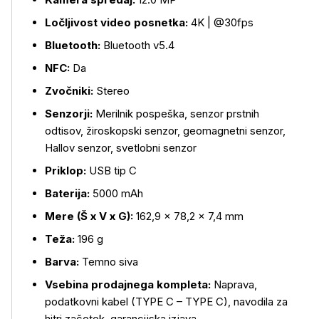
Ločljivost video posnetka:
4K | @30fps
Bluetooth:
Bluetooth v5.4
NFC:
Da
Zvočniki:
Stereo
Senzorji:
Merilnik pospeška, senzor prstnih
odtisov, žiroskopski senzor, geomagnetni senzor,
Hallov senzor, svetlobni senzor
Priklop:
USB tip C
Baterija:
5000 mAh
Mere (Š x V x G):
162,9 × 78,2 × 7,4 mm
Teža:
196 g
Barva:
Temno siva
Vsebina prodajnega kompleta:
Naprava,
podatkovni kabel (TYPE C – TYPE C), navodila za
hitri začetek, garancijska izjava