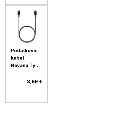
Podatkovni
kabel
Havana Type
C na Type C
(FAST
8,99 €
CHARGE),
dolžina 1
meter, črn