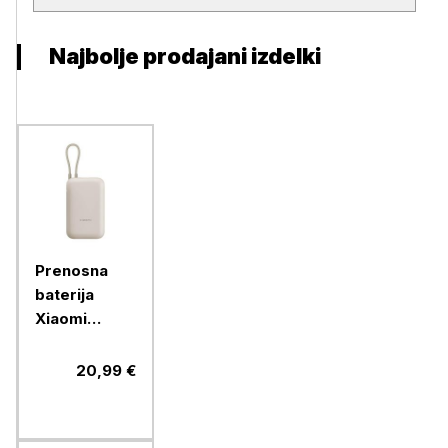
Najbolje prodajani izdelki
Prenosna
baterija
Xiaomi
10000mAh,
max 22,5W
20,99 €
moči, USB-A,
USB-C, bež