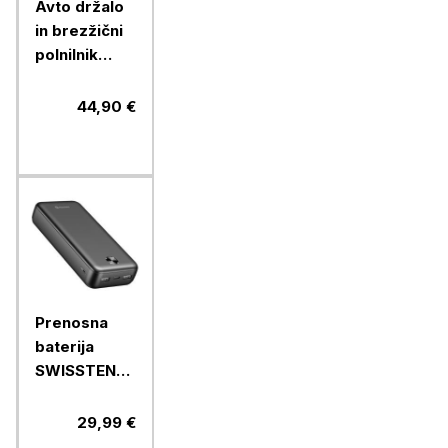
Avto držalo
in brezžični
polnilnik
Chameleon
15W - 2 v 1,
44,90 €
(model CC-
70)
Prenosna
baterija
SWISSTEN
WORX PRO
20000 MAH,
29,99 €
črna