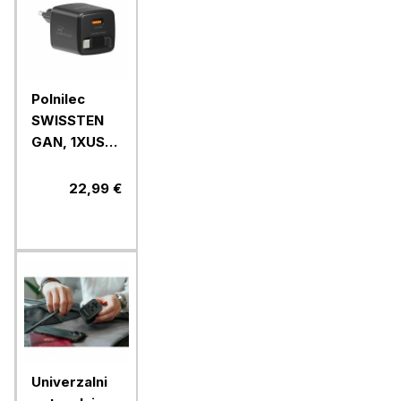
Polnilec
SWISSTEN
GAN, 1XUSB-
A 18W+USB-
C kabel,
22,99 €
30W
Univerzalni