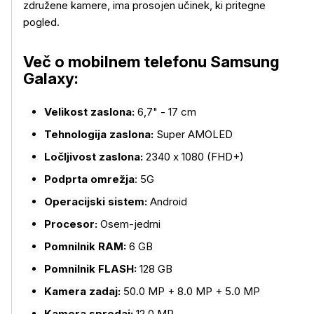
združene kamere, ima prosojen učinek, ki pritegne
pogled.
Več o mobilnem telefonu Samsung
Galaxy:
Velikost zaslona:
6,7" - 17 cm
Tehnologija zaslona:
Super AMOLED
Ločljivost zaslona:
2340 x 1080 (FHD+)
Podprta omrežja
: 5G
Več o izdelku
Operacijski sistem:
Android
Procesor:
Osem-jedrni
Pomnilnik RAM:
6 GB
Pomnilnik FLASH:
128 GB
Kamera zadaj:
50.0 MP + 8.0 MP + 5.0 MP
Kamera spredaj:
12.0 MP