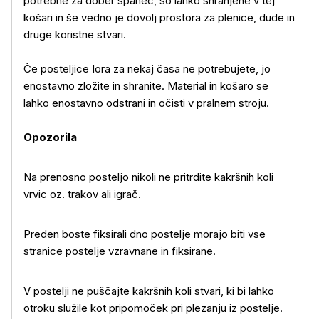
potrebne za dober spanec, so lahko shranjene v tej
košari in še vedno je dovolj prostora za plenice, dude in
druge koristne stvari.
Če posteljice Iora za nekaj časa ne potrebujete, jo
enostavno zložite in shranite. Material in košaro se
lahko enostavno odstrani in očisti v pralnem stroju.
Opozorila
Na prenosno posteljo nikoli ne pritrdite kakršnih koli
vrvic oz. trakov ali igrač.
Preden boste fiksirali dno postelje morajo biti vse
stranice postelje vzravnane in fiksirane.
Več o izdelku
V postelji ne puščajte kakršnih koli stvari, ki bi lahko
otroku služile kot pripomoček pri plezanju iz postelje.