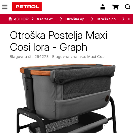
Vse za otroke
Otroška oprema
Otroške posteljice
Otroška Postelja Maxi Cosi Io
Otroška Postelja Maxi
Cosi Iora - Graph
Blagovna št.: 294278
Blagovna znamka:
Maxi Cosi