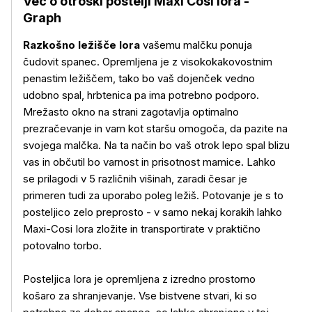
Več o otroški postelji Maxi Cosi Iora -
Graph
Razkošno ležišče Iora
vašemu malčku ponuja
čudovit spanec. Opremljena je z visokokakovostnim
penastim ležiščem, tako bo vaš dojenček vedno
udobno spal, hrbtenica pa ima potrebno podporo.
Mrežasto okno na strani zagotavlja optimalno
prezračevanje in vam kot staršu omogoča, da pazite na
svojega malčka. Na ta način bo vaš otrok lepo spal blizu
vas in občutil bo varnost in prisotnost mamice. Lahko
se prilagodi v 5 različnih višinah, zaradi česar je
primeren tudi za uporabo poleg ležiš. Potovanje je s to
posteljico zelo preprosto - v samo nekaj korakih lahko
Maxi-Cosi Iora zložite in transportirate v praktično
potovalno torbo.
Posteljica Iora je opremljena z izredno prostorno
košaro za shranjevanje. Vse bistvene stvari, ki so