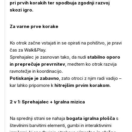
pri prvih korakih ter spodbuja zgodnji razvoj
skozi igro.
Za varne prve korake
Ko otrok začne vstajati in se opirati na pohištvo, je pravi
čas za Walk&Play.
Sprehajalec je zasnovan tako, da nudi
stabilno oporo
in preprečuje prevrnitev
, medtem ko otrok razvija
ravnotežje in koordinacijo.
Potiskanje je zabavno
, zato otroci z njim radi vadijo –
kar lahko pripomore k
hitrejšim prvim korakom
.
2 v 1: Sprehajalec + Igralna mizica
Na sprednji strani se nahaja
bogata igralna plošča
s
številnimi barvitimi elementi, gumbi in interaktivnimi