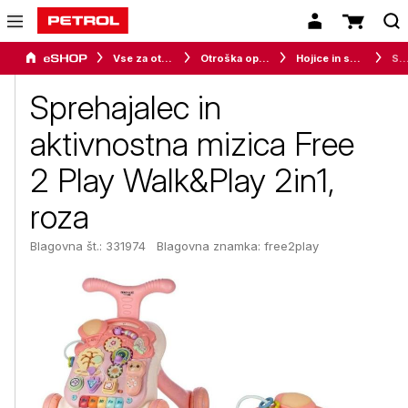
Vse za otroke
Otroška oprema
Hojice in sprehajalci
Sprehajalec in aktivnostna mizica Free 2 Play Walk&Play
Sprehajalec in
aktivnostna mizica Free
2 Play Walk&Play 2in1,
roza
Blagovna št.: 331974
Blagovna znamka:
free2play