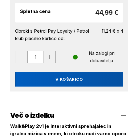
Spletna cena
44,99 €
Obroki s Petrol Pay Loyalty / Petrol
11,24 € x 4
klub plačilno kartico od:
Na zalogi pri
dobavitelju
V KOŠARICO
Več o izdelku
Walk&Play 2v1 je interaktivni sprehajalec in
igralna mizica v enem, ki otroku nudi varno oporo