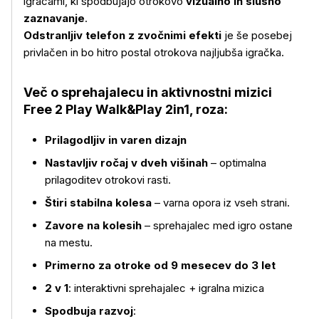
igračami, ki spodbujajo otrokovo
vizualno in slušno
zaznavanje
.
Odstranljiv telefon z zvočnimi efekti
je še posebej
privlačen in bo hitro postal otrokova najljubša igračka.
Več o sprehajalecu in aktivnostni mizici
Free 2 Play Walk&Play 2in1, roza:
Več o izdelku
Prilagodljiv in varen dizajn
Nastavljiv ročaj v dveh višinah
– optimalna
prilagoditev otrokovi rasti.
Štiri stabilna kolesa
– varna opora iz vseh strani.
Zavore na kolesih
– sprehajalec med igro ostane
na mestu.
Primerno za otroke od 9 mesecev do 3 let
2 v 1
: interaktivni sprehajalec + igralna mizica
Spodbuja razvoj
: