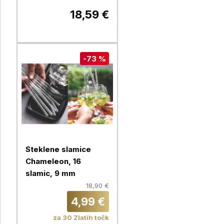
18,59 €
-73 %
Steklene slamice
Chameleon, 16
slamic, 9 mm
18,90 €
4,99 €
za 30 Zlatih točk