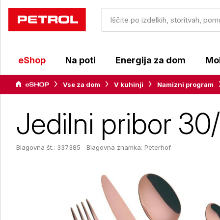
eShop
Na poti
Energija za dom
Mob
Vse za dom
V kuhinji
Namizni program
Jedilni pribor 
Blagovna št.: 337385
Blagovna znamka:
Peterhof