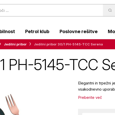
ilnost
Petrol klub
Poslovne rešitve
Moj
Jedilni pribor
Jedilni pribor 30/1 PH-5145-TCC Serena
30/1 PH-5145-TCC S
Elegantni in trpežni j
vsakodnevno uporabo
Preberite več