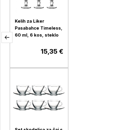
Kelih za Liker
Pasabahce Timeless,
60 ml, 6 kos, steklo
15,35 €
Set skodelica za čaj s