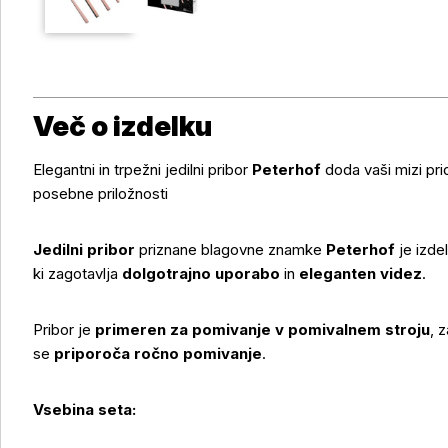
Več o izdelku
Elegantni in trpežni jedilni pribor
Peterhof
doda vaši mizi pri
posebne priložnosti
Jedilni pribor
priznane blagovne znamke
Peterhof
je izde
ki zagotavlja
dolgotrajno uporabo
in
eleganten videz
.
Pribor je
primeren za pomivanje v pomivalnem stroju
, 
se
priporoča ročno pomivanje
.
Vsebina seta:
Več o izdelku