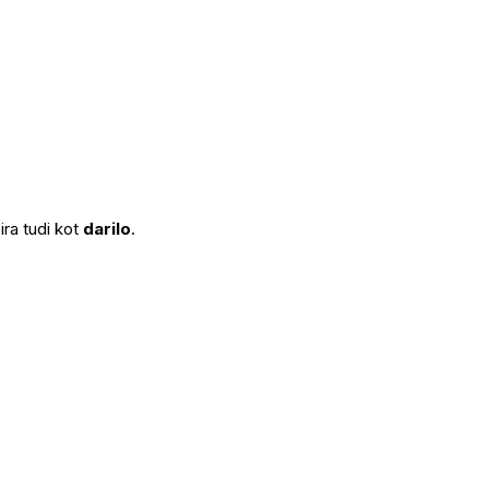
bira tudi kot
darilo
.