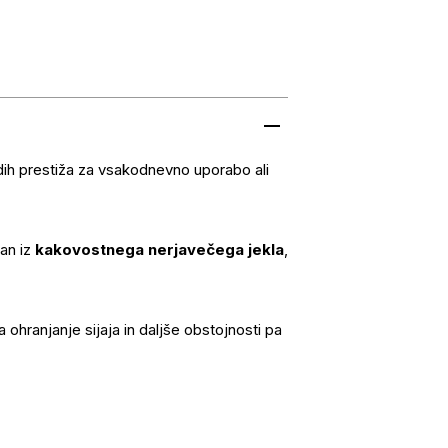
dih prestiža za vsakodnevno uporabo ali
lan iz
kakovostnega nerjavečega jekla
,
za ohranjanje sijaja in daljše obstojnosti pa