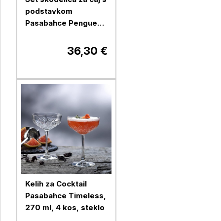
podstavkom
Pasabahce Penguen,
215 ml, 6 kos, steklo
36,30 €
Kelih za Cocktail
Pasabahce Timeless,
270 ml, 4 kos, steklo