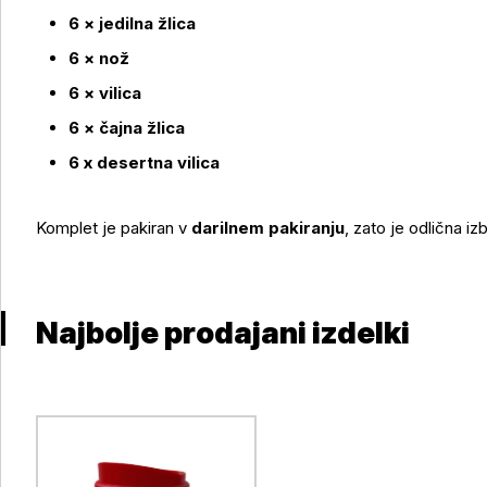
6 × jedilna žlica
6 × nož
6 × vilica
6 × čajna žlica
6 x desertna vilica
Komplet je pakiran v
darilnem pakiranju
, zato je odlična iz
Najbolje prodajani izdelki