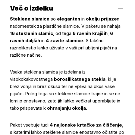
Več o izdelku
Steklene slamice
so
eleganten
in
okolju prijaze
n
nadomestek za plastične slamice. V paketu se nahaja
16 steklenih slamic
, od tega
6 ravnih krajših
,
6
ravnih daljših
in
4 zavite slamice
. S takšno
raznolikostjo lahko uživate v vaši priljubljeni pijači na
različne načine.
Vsaka steklena slamica je izdelana iz
visokokakovostnega
borosilikatnega stekla
, ki je
brez vonja in brez okusa ter ne vpliva na okus vaše
pijače. Poleg tega so steklene slamice trajne in se ne
lomijo enostavno, zato jih lahko večkrat uporabljate in
tako prispevate k
ohranjanju okolja.
Paket vsebuje tudi
4 najlonske krtačke za čiščenje
,
s katerimi lahko steklene slamice enostavno očistite po