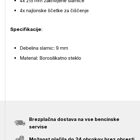
4x 215 mm zakrivljene slamice
4x najlonske ščetke za čiščenje
Specifikacije
:
Debelina slamic: 9 mm
Material: Borosilikatno steklo
Brezplačna dostava na vse bencinske
servise
Možnost plačila do 24 obrokov brez obresti