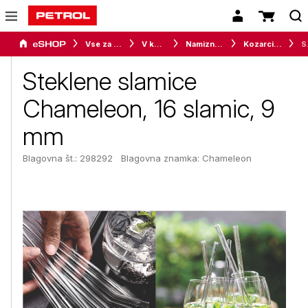
Vse za dom
V kuhinji
Namizni program
Kozarci, skodelice in lončki
Steklen
Steklene slamice
Chameleon, 16 slamic, 9
mm
Blagovna št.: 298292
Blagovna znamka:
Chameleon