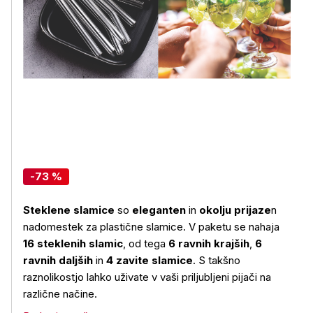
-73 %
Steklene slamice
so
eleganten
in
okolju prijaze
n
nadomestek za plastične slamice. V paketu se nahaja
16 steklenih slamic
, od tega
6 ravnih krajših
,
6
ravnih daljših
in
4 zavite slamice
. S takšno
raznolikostjo lahko uživate v vaši priljubljeni pijači na
različne načine.