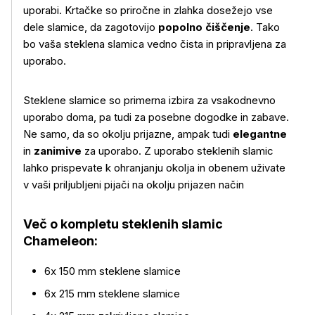
uporabi. Krtačke so priročne in zlahka dosežejo vse
dele slamice, da zagotovijo
popolno čiščenje
. Tako
bo vaša steklena slamica vedno čista in pripravljena za
uporabo.
Več o izdelku
Steklene slamice so primerna izbira za vsakodnevno
uporabo doma, pa tudi za posebne dogodke in zabave.
Ne samo, da so okolju prijazne, ampak tudi
elegantne
in
zanimive
za uporabo. Z uporabo steklenih slamic
lahko prispevate k ohranjanju okolja in obenem uživate
v vaši priljubljeni pijači na okolju prijazen način
Več o kompletu steklenih slamic
Chameleon:
6x 150 mm steklene slamice
6x 215 mm steklene slamice