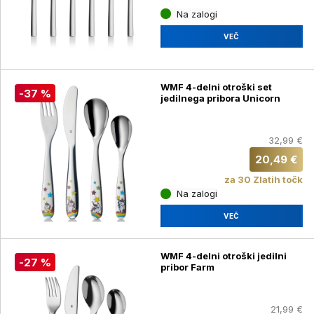
Na zalogi
VEČ
WMF 4-delni otroški set
-37 %
jedilnega pribora Unicorn
32,99 €
20,49 €
za 30 Zlatih točk
Na zalogi
VEČ
WMF 4-delni otroški jedilni
-27 %
pribor Farm
21,99 €