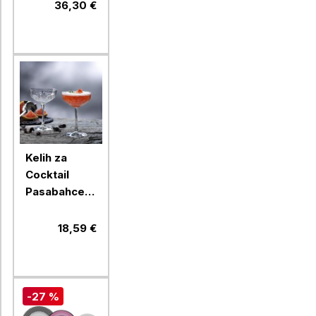
Pasabahce
36,30 €
Penguen,
215 ml, 6
kos, steklo
Kelih za
Cocktail
Pasabahce
Timeless,
270 ml, 4
18,59 €
kos, steklo
-27 %