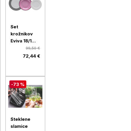
Set
krožnikov
Eviva 18/1
Coco,
99,50 €
porcelan
72,44 €
-73 %
Steklene
slamice