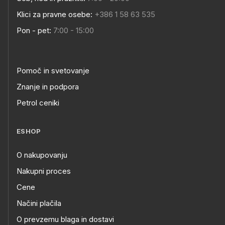
Klici za pravne osebe:
+386 1 58 63 535
Pon - pet:
7:00 - 15:00
Pomoč in svetovanje
Znanje in podpora
Petrol ceniki
ESHOP
O nakupovanju
Nakupni proces
Cene
Načini plačila
O prevzemu blaga in dostavi