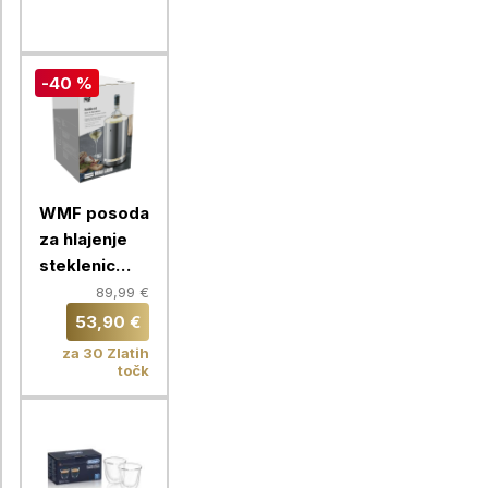
-40 %
WMF posoda
za hlajenje
steklenic
Ambient
89,99 €
53,90 €
za 30 Zlatih
točk