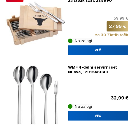
za steak 1280239990
59,99 €
27,99 €
za 30 Zlatih točk
Na zalogi
VEČ
WMF 4-delni servirni set
Nuova, 1291246040
32,99 €
Na zalogi
VEČ