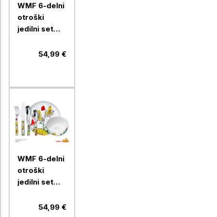
WMF 6-delni
otroški
jedilni set
Unicorn
54,99 €
WMF 6-delni
otroški
jedilni set
Čebelica
Maja
54,99 €
1294409964