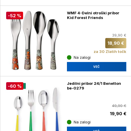
WMF 4-Delni otroški pribor
-52 %
Kid Forest Friends
39,90 €
18,90 €
za 30 Zlatih točk
Na zalogi
VEČ
Jedilni pribor 24/1 Benetton
-60 %
be-0279
49,90 €
19,90 €
Na zalogi