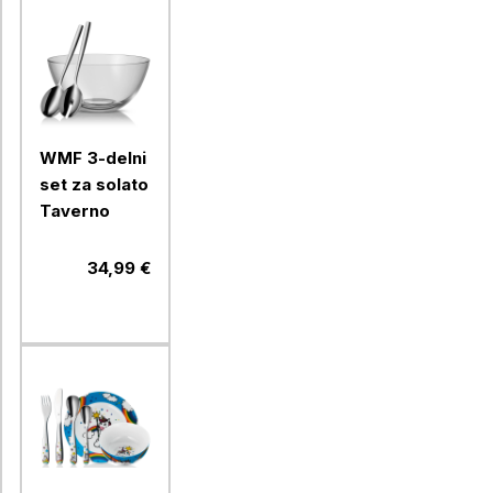
WMF 3-delni
set za solato
Taverno
34,99 €