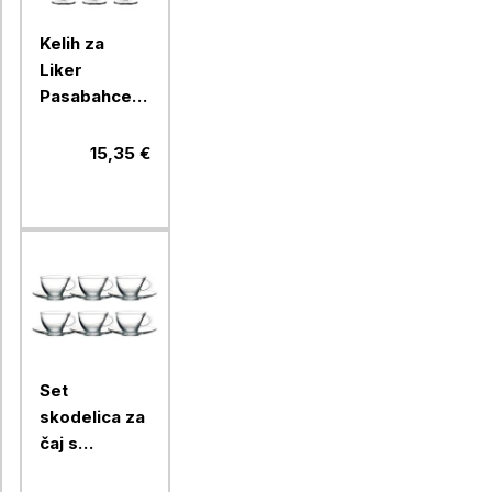
Kelih za
Liker
Pasabahce
Timeless, 60
ml, 6 kos,
15,35 €
steklo
Set
skodelica za
čaj s
podstavkom