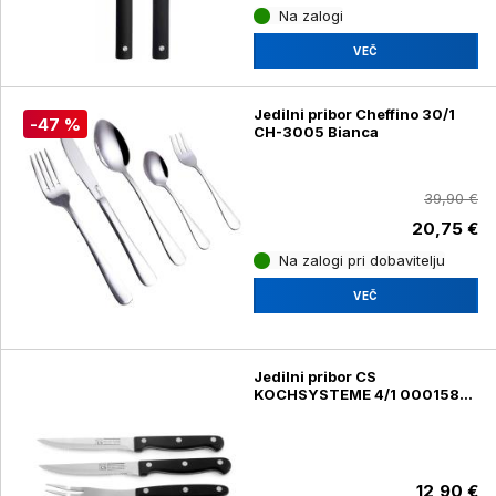
Na zalogi
VEČ
Jedilni pribor Cheffino 30/1
-47 %
CH-3005 Bianca
39,90 €
20,75 €
Na zalogi pri dobavitelju
VEČ
Jedilni pribor CS
KOCHSYSTEME 4/1 000158
argentina, za steak
12,90 €