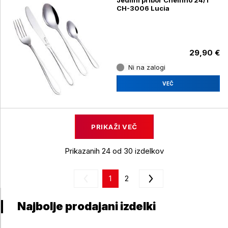
Jedilni pribor Cheffino 24/1
CH-3006 Lucia
29,90 €
Ni na zalogi
VEČ
PRIKAŽI VEČ
Prikazanih 24 od 30 izdelkov
1
2
Najbolje prodajani izdelki