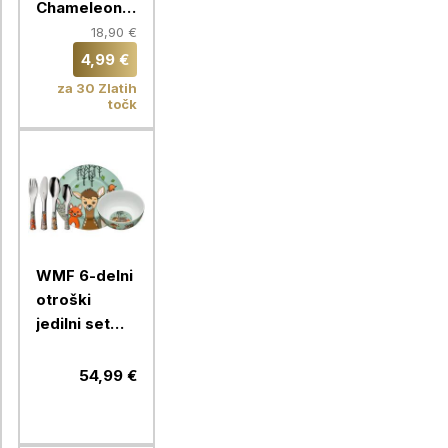
Chameleon,
16 slamic, 9
18,90 €
mm
4,99 €
za 30 Zlatih
točk
WMF 6-delni
otroški
jedilni set
Kids Forest
Friends
54,99 €
1286119964