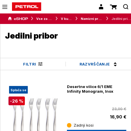
Vse za dom
V kuhinji
Namizni program
Jedilni pribor
Jedilni pribor
RAZVRŠČANJE
FILTRI
Desertne vilice 6/1 EME
Splača se
Infinity Monogram, Inox
-26 %
23,00 €
16,90 €
Zadnji kosi