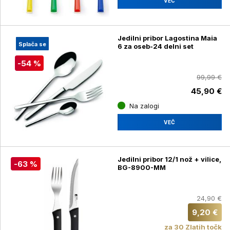
VEČ
Jedilni pribor Lagostina Maia
Splača se
6 za oseb-24 delni set
-54 %
99,99 €
45,90 €
Na zalogi
VEČ
Jedilni pribor 12/1 nož + vilice,
-63 %
BG-8900-MM
24,90 €
9,20 €
za 30 Zlatih točk