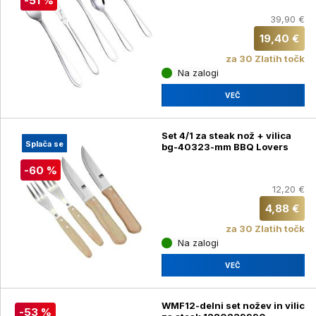
-51 %
39,90 €
19,40 €
za 30 Zlatih točk
Na zalogi
VEČ
Set 4/1 za steak nož + vilica
Splača se
bg-40323-mm BBQ Lovers
-60 %
12,20 €
4,88 €
za 30 Zlatih točk
Na zalogi
VEČ
WMF12-delni set nožev in vilic
-53 %