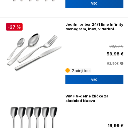
VEČ
Jedilni pribor 24/1 Eme Infinity
-27 %
Monogram, inox, v darilni
škatli
82,50 €
59,98 €
82,50€
Zadnji kosi
VEČ
WMF 6-delne žličke za
sladoled Nuova
19,99 €