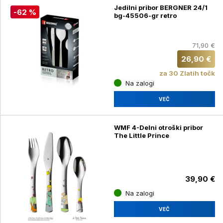
Jedilni pribor BERGNER 24/1
-62 %
bg-45506-gr retro
71,90 €
26,90 €
za 30 Zlatih točk
Na zalogi
VEČ
WMF 4-Delni otroški pribor
The Little Prince
39,90 €
Na zalogi
VEČ