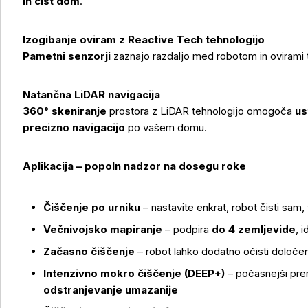
in čist dom
.
Izogibanje oviram z Reactive Tech tehnologijo
Pametni senzorji
zaznajo razdaljo med robotom in ovirami 
Natančna LiDAR navigacija
Več o izdelku
360° skeniranje
prostora z LiDAR tehnologijo omogoča
us
precizno navigacijo
po vašem domu.
Aplikacija – popoln nadzor na dosegu roke
Čiščenje po urniku
– nastavite enkrat, robot čisti sam,
Večnivojsko mapiranje
– podpira
do 4 zemljevide
, 
Začasno čiščenje
– robot lahko dodatno očisti določe
Intenzivno mokro čiščenje (DEEP+)
– počasnejši prem
odstranjevanje umazanije