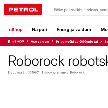
eShop
Na poti
Energija za dom
Mob
Vse za dom
Pripomočki za čiščenje tal
Se
Roborock robotsk
Blagovna št.: 331667
Blagovna znamka:
Roborock