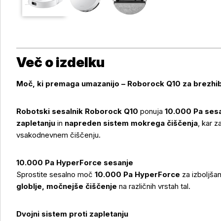
Več o izdelku
Moč, ki premaga umazanijo – Roborock Q10 za brezhi
Robotski sesalnik Roborock Q10
ponuja
10.000 Pa ses
zapletanju
in
napreden sistem mokrega čiščenja
, kar z
vsakodnevnem čiščenju.
10.000 Pa HyperForce sesanje
Sprostite sesalno moč
10.000 Pa HyperForce
za izboljša
globlje, močnejše čiščenje
na različnih vrstah tal.
Dvojni sistem proti zapletanju