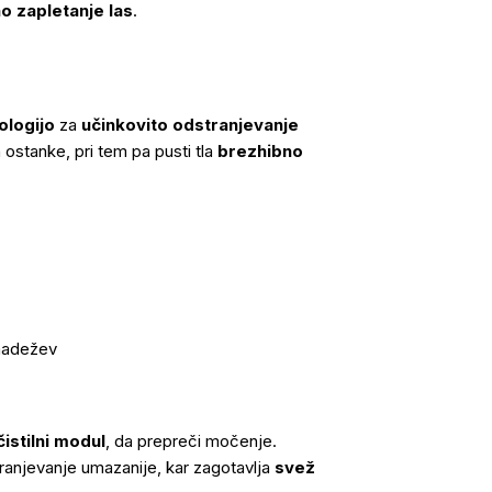
o zapletanje las
.
ologijo
za
učinkovito odstranjevanje
 ostanke, pri tem pa pusti tla
brezhibno
madežev
istilni modul
, da prepreči močenje.
tranjevanje umazanije, kar zagotavlja
svež