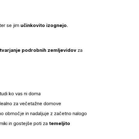
ter se jim
učinkovito izognejo
.
tvarjanje podrobnih zemljevidov
za
 tudi ko vas ni doma
idealno za večetažne domove
no območje in nadaljuje z začetno nalogo
iki in gostejše poti za
temeljito