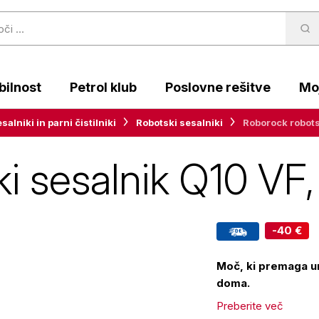
ilnost
Petrol klub
Poslovne rešitve
Moj
salniki in parni čistilniki
Robotski sesalniki
Roborock robots
i sesalnik Q10 VF,
-40 €
Moč, ki premaga u
doma.
Preberite več