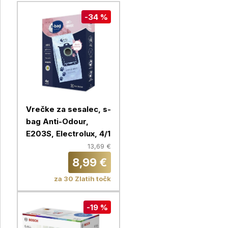
-34 %
Vrečke za sesalec, s-
bag Anti-Odour,
E203S, Electrolux, 4/1
13,69 €
8,99 €
za 30 Zlatih točk
-19 %