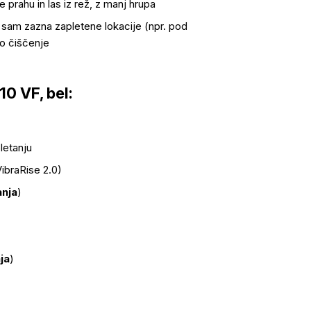
 prahu in las iz rež, z manj hrupa
 sam zazna zapletene lokacije (npr. pod
o čiščenje
0 VF, bel:
letanju
ibraRise 2.0)
anja
)
ja
)