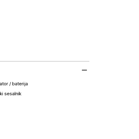
tor / baterija
i sesalnik