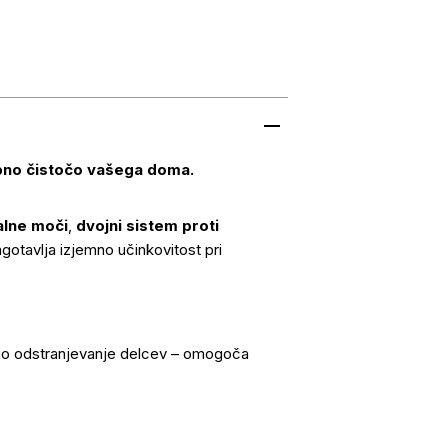
bno čistočo vašega doma.
alne moči
,
dvojni sistem proti
agotavlja izjemno učinkovitost pri
no odstranjevanje delcev – omogoča