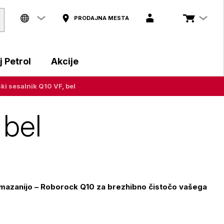
PRODAJNA MESTA
 Petrol
Akcije
ki sesalnik Q10 VF, bel
 bel
mazanijo – Roborock Q10 za brezhibno čistočo vašega