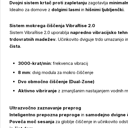
Dvojni sistem krtač proti zapletanju
zagotavlja
minimaln
Idealno za domove z
dolgimi lasmi
in
hišnimi ljubljenčki
.
Sistem mokrega čiščenja VibraRise 2.0
Sistem VibraRise 2.0 uporablja
napredno vibracijsko tehn
trdovratnih madežev
. Učinkovito dviguje trdo umazanijo in
čista
.
3000-krat/min
: frekvenca vibracij
8 mm
: dvig modula za mokro čiščenje
Dvo območno čiščenje (Dual-Zone)
Aktivno vibriranje
z zmanjšanim nastajanjem vodnih 
Ultrazvočno zaznavanje preprog
Inteligentno prepozna preproge
in
samodejno dvigne č
Poveča moč sesanja
za globlje čiščenje in učinkovito ods