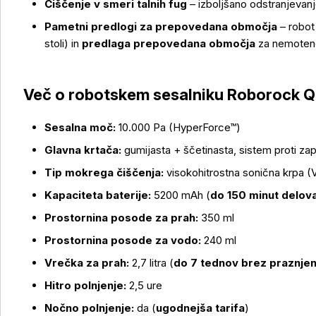
Čiščenje v smeri talnih fug
– izboljšano odstranjevanje
Pametni predlogi za prepovedana območja
– robot
stoli) in
predlaga prepovedana območja
za nemoten
Več o robotskem sesalniku Roborock Q1
Sesalna moč:
10.000 Pa (HyperForce™)
Glavna krtača:
gumijasta + ščetinasta, sistem proti zap
Tip mokrega čiščenja:
visokohitrostna sonična krpa (V
Kapaciteta baterije:
5200 mAh (
do 150 minut delov
Prostornina posode za prah:
350 ml
Prostornina posode za vodo:
240 ml
Vrečka za prah:
2,7 litra (
do 7 tednov brez praznjen
Hitro polnjenje:
2,5 ure
Nočno polnjenje:
da (
ugodnejša tarifa
)