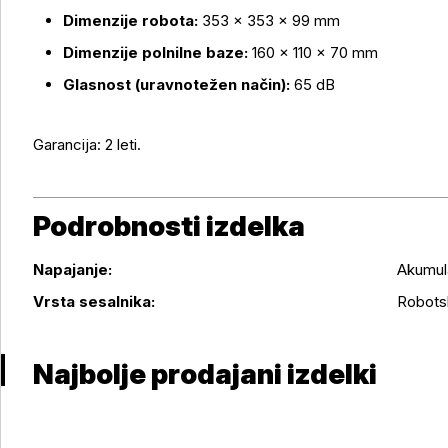
Dimenzije robota:
353 × 353 × 99 mm
Dimenzije polnilne baze:
160 × 110 × 70 mm
Glasnost (uravnotežen način):
65 dB
Garancija: 2 leti.
Podrobnosti izdelka
Napajanje:
Akumula
Podrobnosti izdelka
Vrsta sesalnika:
Robotsk
Najbolje prodajani izdelki