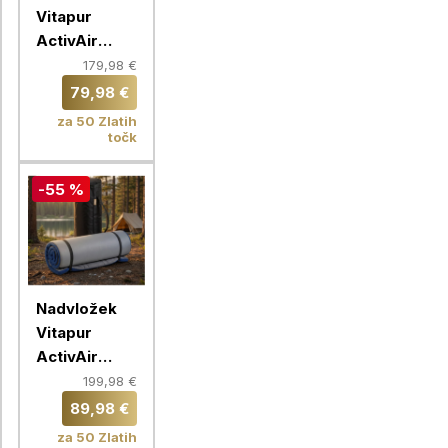
Vitapur
ActivAir
ToGo,
179,98 €
140X200 cm
79,98 €
za 50 Zlatih
točk
-55 %
Nadvložek
Vitapur
ActivAir
ToGo,
199,98 €
160X200 cm
89,98 €
za 50 Zlatih