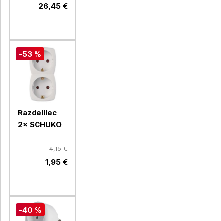
26,45 €
-53 %
Razdelilec
2× SCHUKO
4,15 €
1,95 €
-40 %