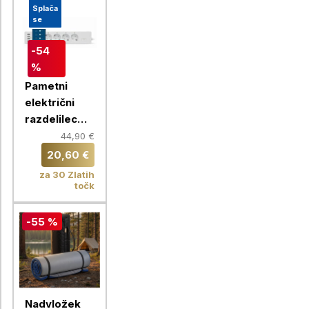
Splača
se
-54
%
Pametni
električni
razdelilec
Chameleon
44,90 €
20,60 €
za 30 Zlatih
točk
-55 %
Nadvložek