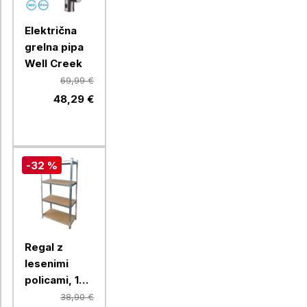
Električna
grelna pipa
Well Creek
69,99 €
48,29 €
-32 %
Regal z
lesenimi
policami, 180
x 90 x 40 cm
38,90 €