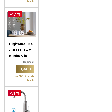
točk
-47 %
Digitalna ura
- 3D LED - z
budilko in
prikazom
19,90 €
temperature
10,40 €
za 30 Zlatih
točk
-31 %