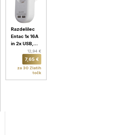
Razdelilec
Entac 1x 16A
in 2x USB,
bela
12,94 €
7,65 €
za 30 Zlatih
točk