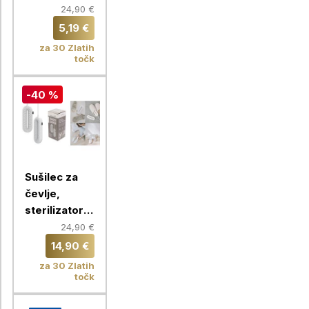
hišni polnilec
24,90 €
2x USB
5,19 €
za 30 Zlatih
točk
-40 %
Sušilec za
čevlje,
sterilizator z
vgrajenim
24,90 €
časovnikom,
14,90 €
Chameleon
za 30 Zlatih
točk