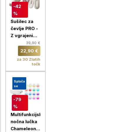
-42
%
Sušilec za
čevlje PRO -
Z vgrajenim
časovnikom
39,90 €
in 360°
22,90 €
kroženjem
za 30 Zlatih
zraka
točk
Splača
se
-79
%
Multifunkcijska
nočna lučka
Chameleon +