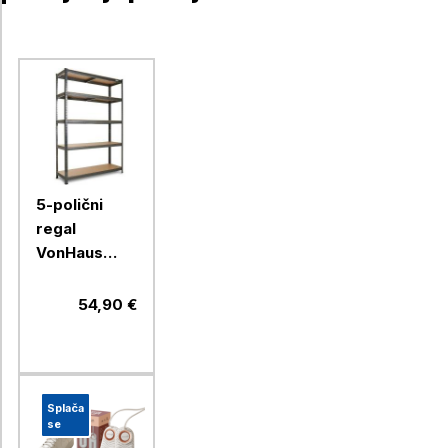
5-polični
regal
VonHaus
Extra Wide,
1,8m
54,90 €
Splača
se