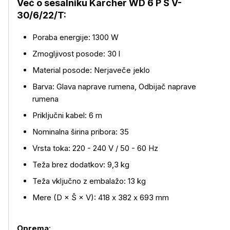
Več o sesalniku Karcher WD 6 P S V-
30/6/22/T:
Poraba energije: 1300 W
Zmogljivost posode: 30 l
Material posode: Nerjaveče jeklo
Barva: Glava naprave rumena, Odbijač naprave
rumena
Priključni kabel: 6 m
Nominalna širina pribora: 35
Vrsta toka: 220 - 240 V / 50 - 60 Hz
Teža brez dodatkov: 9,3 kg
Teža vključno z embalažo: 13 kg
Mere (D × Š × V): 418 x 382 x 693 mm
Oprema
: