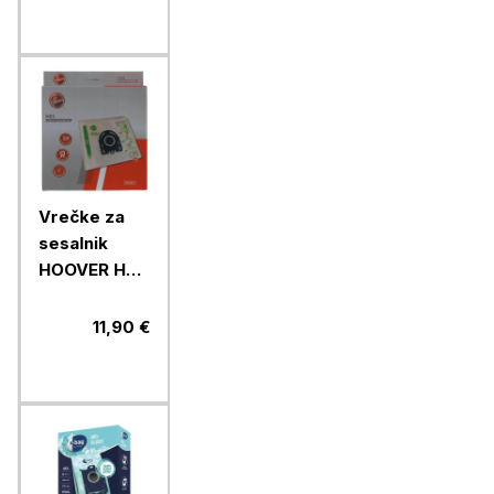
Vrečke za
sesalnik
HOOVER H85
4/1
11,90 €