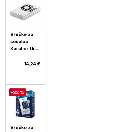
Vrečke za
sesalec
Karcher flis
KFI 357 za
WD2/3 in SE
14,24 €
4.002,
2.863-314, 4
vrečke
-32 %
Vrečke za