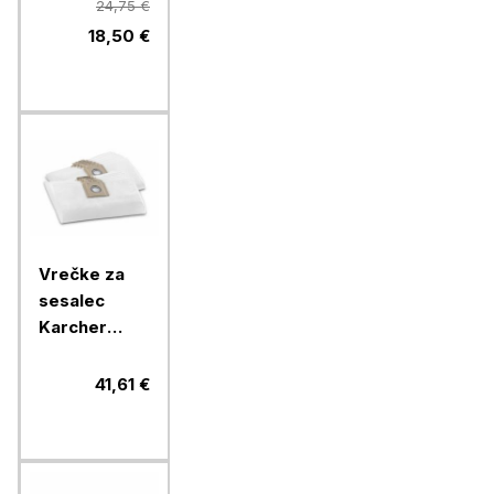
Long
24,75 €
Performance,
18,50 €
E201SM,
Electrolux,
12/1
Vrečke za
sesalec
Karcher
koprenaste
T10 in T12 10
41,61 €
kosov,
6.904-315