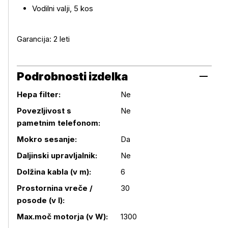
Vodilni valji, 5 kos
Garancija: 2 leti
Podrobnosti izdelka
Hepa filter:
Ne
Povezljivost s
Ne
pametnim telefonom:
Mokro sesanje:
Da
Daljinski upravljalnik:
Ne
Dolžina kabla (v m):
6
Prostornina vreče /
30
Podrobnosti izdelka
posode (v l):
Max.moč motorja (v W):
1300