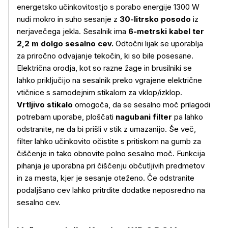
energetsko učinkovitostjo s porabo energije 1300 W
nudi mokro in suho sesanje z
30-litrsko posodo
iz
nerjavečega jekla. Sesalnik ima
6-metrski kabel ter
2,2 m dolgo sesalno cev.
Odtočni lijak se uporablja
za priročno odvajanje tekočin, ki so bile posesane.
Električna orodja, kot so razne žage in brusilniki se
lahko priključijo na sesalnik preko vgrajene električne
vtičnice s samodejnim stikalom za vklop/izklop.
Vrtljivo stikalo
omogoča, da se sesalno moč prilagodi
potrebam uporabe, ploščati
nagubani filter
pa lahko
odstranite, ne da bi prišli v stik z umazanijo. Še več,
filter lahko učinkovito očistite s pritiskom na gumb za
čiščenje in tako obnovite polno sesalno moč. Funkcija
pihanja je uporabna pri čiščenju občutljivih predmetov
in za mesta, kjer je sesanje oteženo. Če odstranite
podaljšano cev lahko pritrdite dodatke neposredno na
sesalno cev.