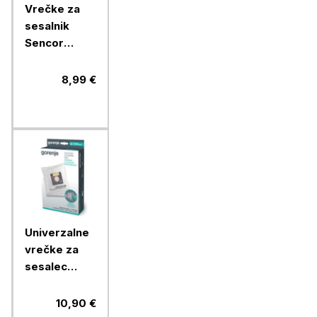
Vrečke za
sesalnik
Sencor
SVC45/52,
5/1
8,99 €
Univerzalne
vrečke za
sesalec
Gorenje
GB2MBUP
10,90 €