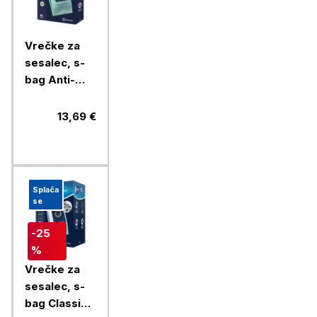
Vrečke za
sesalec, s-
bag Anti-
Allergy,
E206S,
13,69 €
Electrolux,
4/1
Splača
se
-25
%
Vrečke za
sesalec, s-
bag Classic