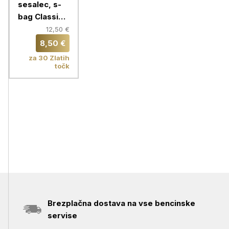
sesalec, s-
bag Classic
Long
12,50 €
Performance,
8,50 €
E201S,
za 30 Zlatih
Electrolux,
točk
4/1
Brezplačna dostava na vse bencinske
servise