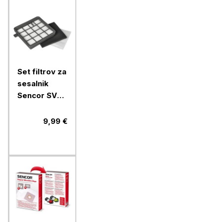
Set filtrov za
sesalnik
Sencor SVX
012HF za
SVC510/511/512
9,99 €