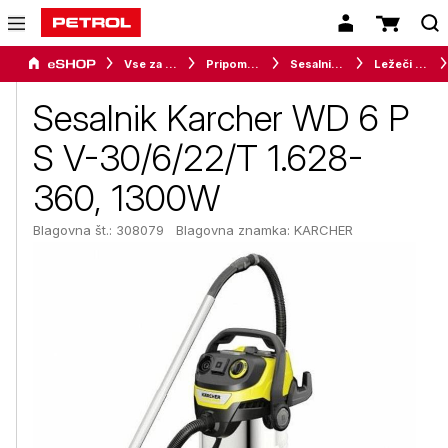
Vse za dom
Pripomočki za čiščenje tal
Sesalniki in parni čistilniki
Ležeči sesalniki
Sesalnik Karcher WD 6 P
S V-30/6/22/T 1.628-
360, 1300W
Blagovna št.: 308079
Blagovna znamka:
KARCHER