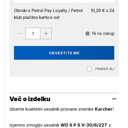
Obroki s Petrol Pay Loyalty / Petrol
10,29 € x 24
klub plačilno kartico od:
Ni na zalogi
OBVESTITE ME
PRIMERJAJ
Več o izdelku
Izberite kvalitetni sesalnik priznane znamke
Karcher
!
Izjemno zmogljiv sesalnik
WD 6 P S V-30/6/22T
z