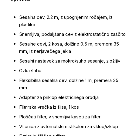
Več o izdelku
Sesalna cev, 2.2 m, z upognjenim ročajem, iz
plastike
Snemljiva, podaljšana cev z elektrostatično zaščito
Sesalne cevi, 2 kosa, dolžine 0.5 m, premera 35
mm, iz nerjavečega jekla
Sesalni nastavek za mokro/suho sesanje, zložljiv
Ozka šoba
Fleksibilna sesalna cev, dolžine 1 m, premera 35
mm
Adapter za priklop električnega orodja
Filtrirska vrečka iz flisa, 1 kos
Ploščati filter, v snemljivi kaseti za filter
Vtičnica z avtomatskim stikalom za vklop/izklop