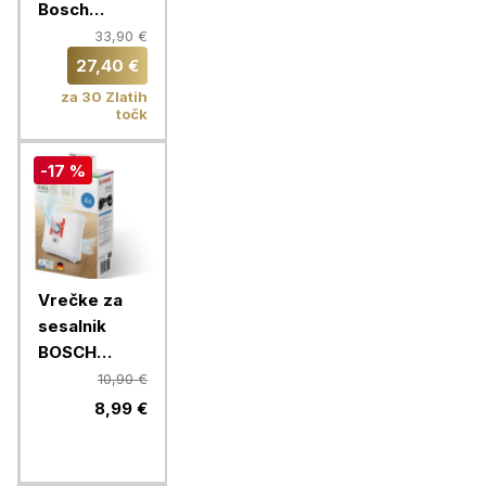
Bosch
BBZ16GALL,
33,90 €
16 kom
27,40 €
za 30 Zlatih
točk
-17 %
Vrečke za
sesalnik
BOSCH
BBZ41FGALL,
10,90 €
4 KOM
8,99 €