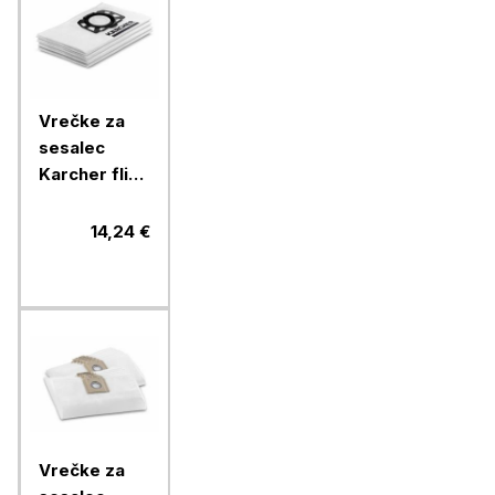
Vrečke za
sesalec
Karcher flis
KFI 357 za
WD2/3 in SE
14,24 €
4.002,
2.863-314, 4
vrečke
Vrečke za