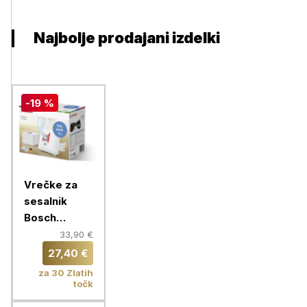
Najbolje prodajani izdelki
-19 %
Vrečke za
sesalnik
Bosch
BBZ16GALL,
33,90 €
16 kom
27,40 €
za 30 Zlatih
točk