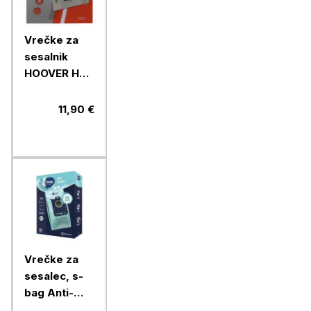
Vrečke za
sesalnik
HOOVER H85
4/1
11,90 €
Vrečke za
sesalec, s-
bag Anti-
Allergy,