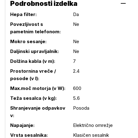
Podrobnosti izdelka
Hepa filter:
Da
Povezljivost s
Ne
pametnim telefonom:
Mokro sesanje:
Ne
Daljinski upravljalnik:
Ne
Dolžina kabla (v m):
7
Prostornina vreče /
2.4
Podrobnosti izdelka
posode (v l):
Max.moč motorja (v W):
600
Teža sesalca (v kg):
5.6
Shranjevanje odpavkov
Posoda
v:
Napajanje:
Električno omrežje
Vrsta sesalnika:
Klasičen sesalnik