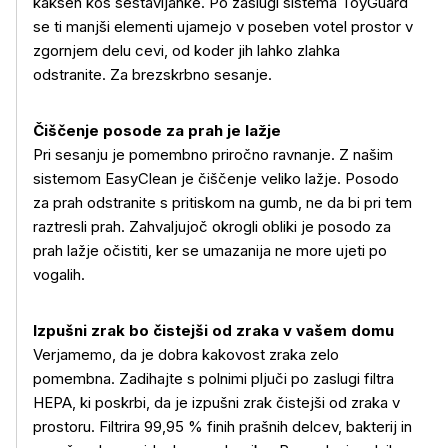
kakšen kos sestavljanke. Po zaslugi sistema ToyGuard
se ti manjši elementi ujamejo v poseben votel prostor v
zgornjem delu cevi, od koder jih lahko zlahka
odstranite. Za brezskrbno sesanje.
Čiščenje posode za prah je lažje
Pri sesanju je pomembno priročno ravnanje. Z našim
sistemom EasyClean je čiščenje veliko lažje. Posodo
za prah odstranite s pritiskom na gumb, ne da bi pri tem
raztresli prah. Zahvaljujoč okrogli obliki je posodo za
prah lažje očistiti, ker se umazanija ne more ujeti po
vogalih.
Izpušni zrak bo čistejši od zraka v vašem domu
Verjamemo, da je dobra kakovost zraka zelo
pomembna. Zadihajte s polnimi pljuči po zaslugi filtra
HEPA, ki poskrbi, da je izpušni zrak čistejši od zraka v
prostoru. Filtrira 99,95 % finih prašnih delcev, bakterij in