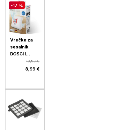
-17 %
Vrečke za
sesalnik
BOSCH
BBZ41FGALL,
10,90 €
4 KOM
8,99 €