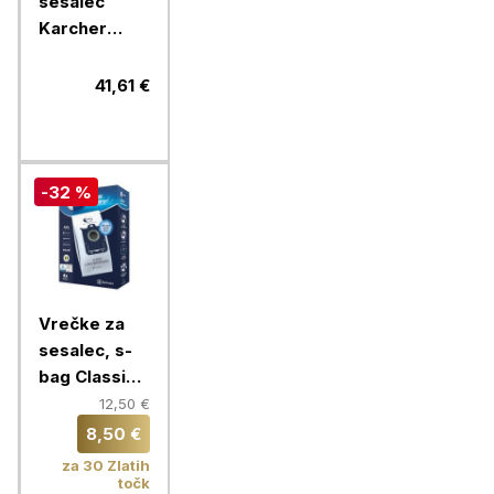
sesalec
Karcher
koprenaste
T10 in T12 10
41,61 €
kosov,
6.904-315
-32 %
Vrečke za
sesalec, s-
bag Classic
Long
12,50 €
Performance,
8,50 €
E201S,
za 30 Zlatih
Electrolux,
točk