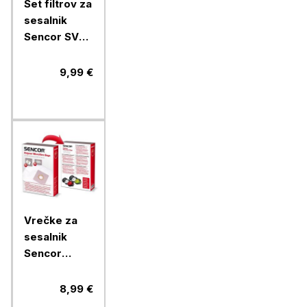
Set filtrov za
sesalnik
Sencor SVX
012HF za
SVC510/511/512
9,99 €
Vrečke za
sesalnik
Sencor
SVC45/52,
5/1
8,99 €