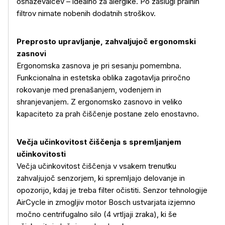
osnaževalcev – idealno za alergike. Po zaslugi pralnih
filtrov nimate nobenih dodatnih stroškov.
Preprosto upravljanje, zahvaljujoč ergonomski
zasnovi
Ergonomska zasnova je pri sesanju pomembna.
Funkcionalna in estetska oblika zagotavlja priročno
rokovanje med prenašanjem, vodenjem in
shranjevanjem. Z ergonomsko zasnovo in veliko
kapaciteto za prah čiščenje postane zelo enostavno.
Več o izdelku
Večja učinkovitost čiščenja s spremljanjem
učinkovitosti
Večja učinkovitost čiščenja v vsakem trenutku
zahvaljujoč senzorjem, ki spremljajo delovanje in
opozorijo, kdaj je treba filter očistiti. Senzor tehnologije
AirCycle in zmogljiv motor Bosch ustvarjata izjemno
močno centrifugalno silo (4 vrtljaji zraka), ki še