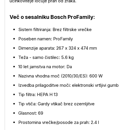
učinkoviteje ločuje prah od zraka.
Več o sesalniku Bosch ProFamily:
Sistem filtriranja: Brez filtrske vrečke
Poseben namen: ProFamily
Dimenzije aparata: 267 x 324 x 474 mm
Teža - samo čistilec: 5.6 kg
10 let jamstva na motor: Da
Nazivna vhodna moč (2010/30/ES): 600 W
Izvedba prilagoditve moči: elektronski vrtljivi gumb
Tip filtra: HEPA H 13
Tip vtiča: Gardy vtikač brez ozemljitve
Glasnost: 69
Prostornina vrečke/posode za prah: 2.4 l