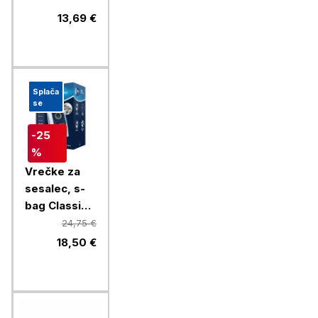
E206S,
13,69 €
Electrolux,
4/1
Splača
se
-25
%
Vrečke za
sesalec, s-
bag Classic
Long
24,75 €
Performance,
18,50 €
E201SM,
Electrolux,
12/1