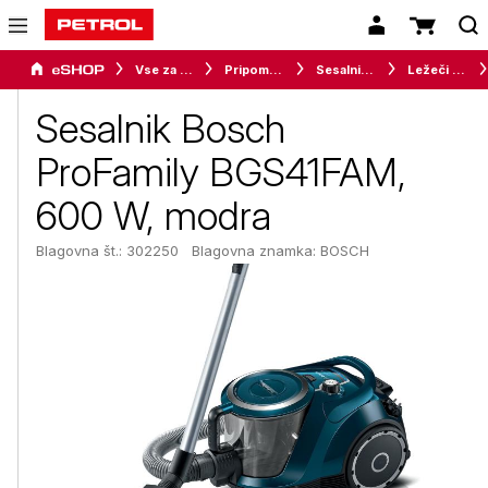
Vse za dom
Pripomočki za čiščenje tal
Sesalniki in parni čistilniki
Ležeči sesalniki
Sesalnik Bosch
ProFamily BGS41FAM,
600 W, modra
Blagovna št.: 302250
Blagovna znamka:
BOSCH