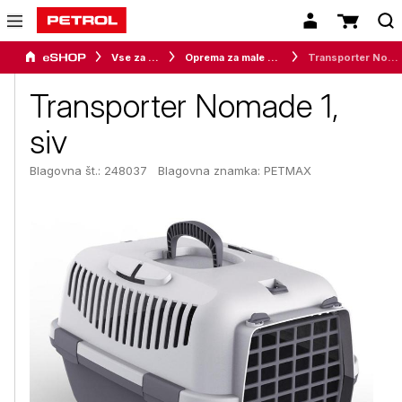
Vse za dom
Oprema za male živali
Transporter Nomade 1, siv
Transporter Nomade 1,
siv
Blagovna št.: 248037
Blagovna znamka:
PETMAX