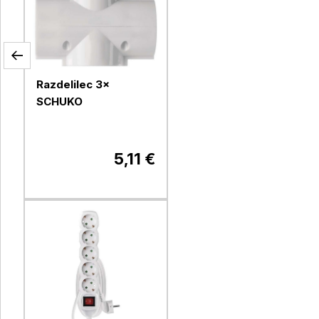
Razdelilec 3×
SCHUKO
5,11 €