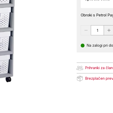
Obroki s Petrol Pay
Na zalogi pri do
Prihranki za čla
Prihranki za člane Pe
Brezplačen pre
Brezplačen prevzem