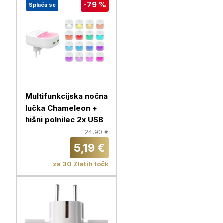
-79 %
Splača se
Multifunkcijska nočna
lučka Chameleon +
hišni polnilec 2x USB
24,90 €
5,19 €
za 30 Zlatih točk