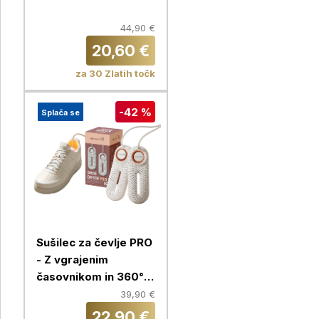
44,90 €
20,60 €
za 30 Zlatih točk
-42 %
Splača se
Sušilec za čevlje PRO
- Z vgrajenim
časovnikom in 360°
kroženjem zraka
39,90 €
22,90 €