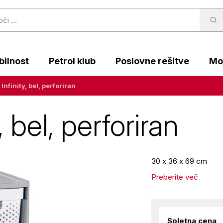
ilnost
Petrol klub
Poslovne rešitve
Moj
Infinity, bel, perforiran
, bel, perforiran
30 x 36 x 69 cm
Preberite več
Spletna cena