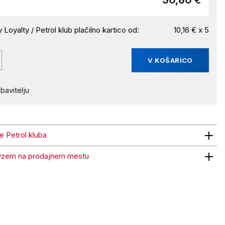
50,80 €
 Loyalty / Petrol klub plačilno kartico od:
10,16 € x 5
V KOŠARICO
bavitelju
ne Petrol kluba
trol kluba
vzem na prodajnem mestu
 na prodajnem mestu