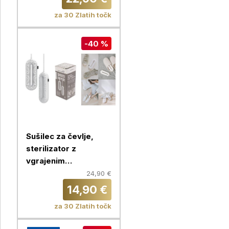
za 30 Zlatih točk
-40 %
Sušilec za čevlje,
sterilizator z
vgrajenim
časovnikom,
24,90 €
Chameleon
14,90 €
za 30 Zlatih točk