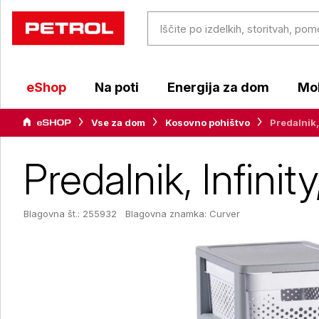
eShop
Na poti
Energija za dom
Mob
Vse za dom
Kosovno pohištvo
Predalnik, 
Predalnik, Infinity
Blagovna št.: 255932
Blagovna znamka:
Curver