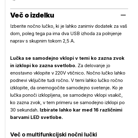
Brezplačen prevzem na prodajnem mestu
Več o izdelku
Izberite nočno lučko, ki je lahko zanimiv dodatek za vaš
dom, poleg tega pa ima dva USB izhoda za polnjenje
naprav s skupnim tokom 2,5 A.
Lučka se samodejno vklopi v temi ko zazna zvok
in izklopi ko zazna svetlobo
. Za delovanje jo
enostavno vklopite v 220V vtičnico. Nočno lučko lahko
podnevi vključite tudi ročno. V temi lahko lučko ročno
izklopite, da onemogočite samodejno svetenje. Ko je
lučka ponoči izklopljena, se samodejno vklopi vsakič,
ko zazna zvok, v tem primeru se samodejno izklopi po
30 sekundah.
Izbirate lahko kar med 16 različnimi
barvami LED svetlobe.
Več o multifunkcijski nočni lučki