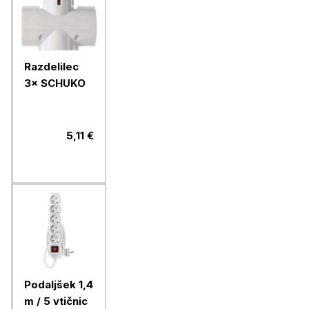
Razdelilec
3× SCHUKO
5,11 €
Podaljšek 1,4
m / 5 vtičnic