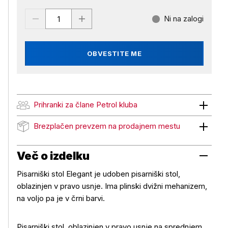
Ni na zalogi
OBVESTITE ME
Prihranki za člane Petrol kluba
Prihranki za člane Petrol kluba
Brezplačen prevzem na prodajnem mestu
Brezplačen prevzem na prodajnem mestu
Več o izdelku
Pisarniški stol Elegant je udoben pisarniški stol,
oblazinjen v pravo usnje. Ima plinski dvižni mehanizem,
na voljo pa je v črni barvi.
Pisarniški stol, oblazinjen v pravo usnje na sprednjem