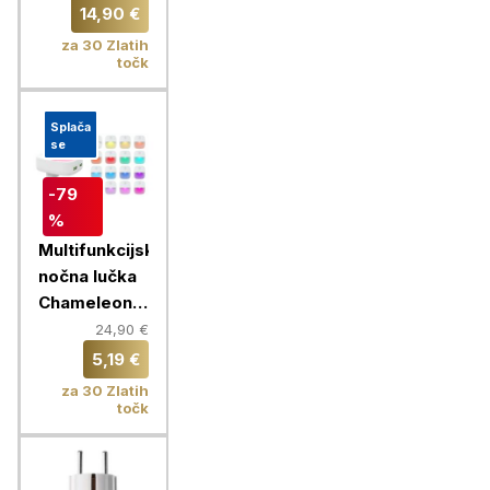
časovnikom,
14,90 €
Chameleon
za 30 Zlatih
točk
Splača
se
-79
%
Multifunkcijska
nočna lučka
Chameleon +
hišni polnilec
24,90 €
2x USB
5,19 €
za 30 Zlatih
točk