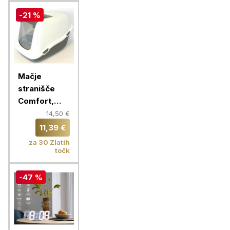
-21 %
Mačje
stranišče
Comfort,
temno
14,50 €
siva/bela
11,39 €
za 30 Zlatih
točk
-47 %