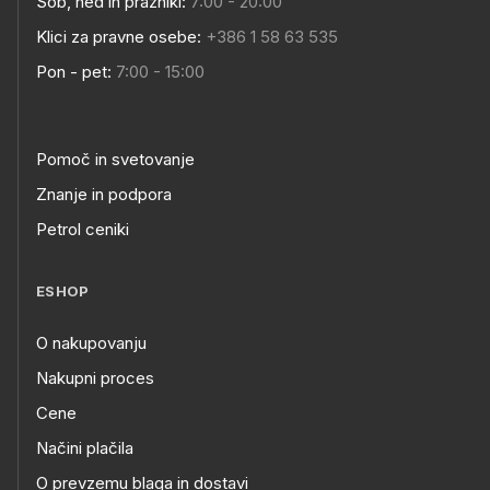
Sob, ned in prazniki:
7:00 - 20:00
Klici za pravne osebe:
+386 1 58 63 535
Pon - pet:
7:00 - 15:00
Pomoč in svetovanje
Znanje in podpora
Petrol ceniki
ESHOP
O nakupovanju
Nakupni proces
Cene
Načini plačila
O prevzemu blaga in dostavi