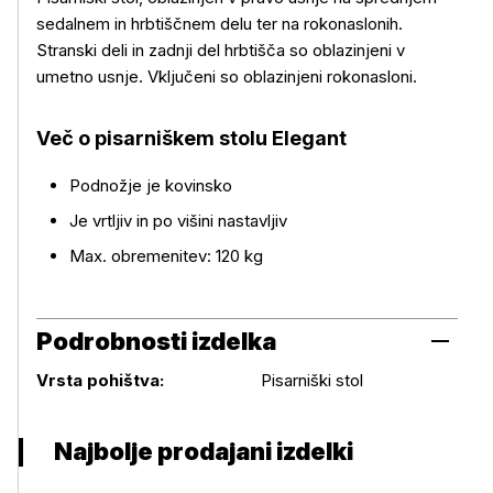
sedalnem in hrbtiščnem delu ter na rokonaslonih.
Stranski deli in zadnji del hrbtišča so oblazinjeni v
umetno usnje. Vključeni so oblazinjeni rokonasloni.
Več o izdelku
Več o pisarniškem stolu Elegant
Podnožje je kovinsko
Je vrtljiv in po višini nastavljiv
Max. obremenitev: 120 kg
Podrobnosti izdelka
Podrobnosti izdelka
Vrsta pohištva:
Pisarniški stol
Najbolje prodajani izdelki