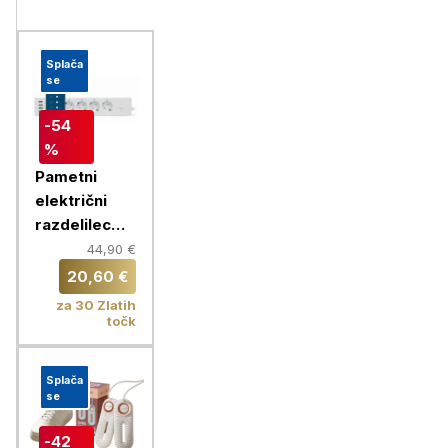
Splača
se
-54
%
Pametni
električni
razdelilec
Chameleon
44,90 €
20,60 €
za 30 Zlatih
točk
Splača
se
-42