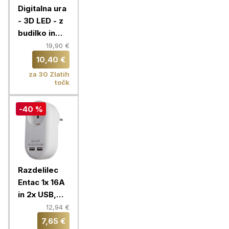
Digitalna ura
- 3D LED - z
budilko in
prikazom
19,90 €
temperature
10,40 €
za 30 Zlatih
točk
-40 %
Razdelilec
Entac 1x 16A
in 2x USB,
bela
12,94 €
7,65 €