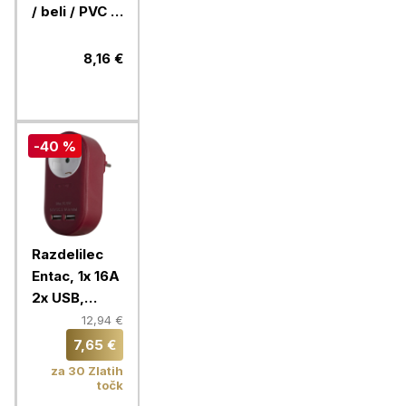
/ beli / PVC /
1 mm2
8,16 €
-40 %
Razdelilec
Entac, 1x 16A
2x USB,
bordo
12,94 €
7,65 €
za 30 Zlatih
točk