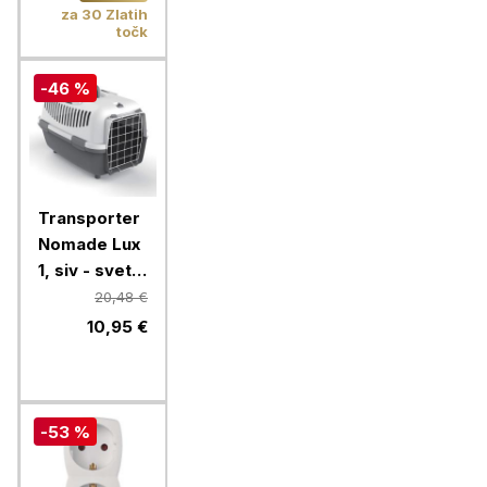
za 30 Zlatih
točk
-46 %
Transporter
Nomade Lux
1, siv - svetlo
siv
20,48 €
10,95 €
-53 %