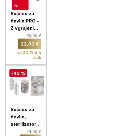
%
Sušilec za
čevlje PRO -
Z vgrajenim
časovnikom
39,90 €
in 360°
22,90 €
kroženjem
za 30 Zlatih
zraka
točk
-40 %
Sušilec za
čevlje,
sterilizator z
vgrajenim
24,90 €