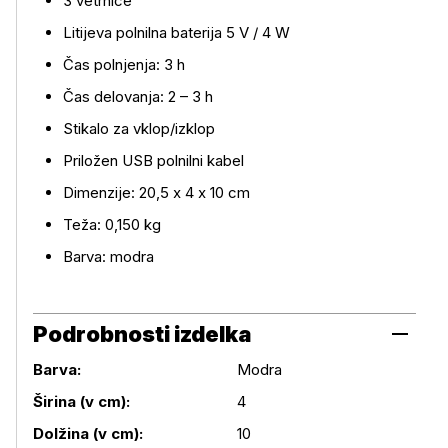
3 vetrnice
Litijeva polnilna baterija 5 V / 4 W
Več o izdelku
Čas polnjenja: 3 h
Čas delovanja: 2 – 3 h
Stikalo za vklop/izklop
Priložen USB polnilni kabel
Dimenzije: 20,5 x 4 x 10 cm
Teža: 0,150 kg
Barva: modra
Podrobnosti izdelka
Barva:
Modra
Širina (v cm):
4
Podrobnosti izdelka
Dolžina (v cm):
10