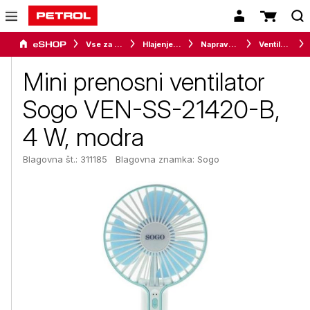
Vse za dom
Hlajenje in gretje
Naprave za ugodno bivalno klimo
Ventilatorji
Mini prenosni ventilator
Sogo VEN-SS-21420-B,
4 W, modra
Blagovna št.: 311185
Blagovna znamka:
Sogo