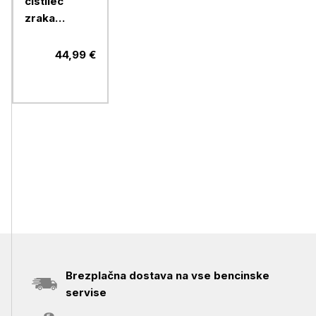
čistilec
zraka
XIAOMI
Smart air
44,99 €
4 Lite filter
Brezplačna dostava na vse bencinske
servise