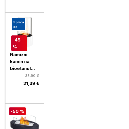
Splača
se
-45
%
Namizni
kamin na
bioetanol
Chameleon
38,90 €
LLW-TF002,
21,39 €
bel
-50 %