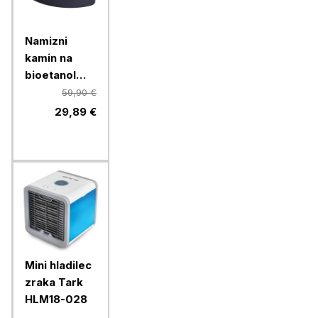
Namizni
kamin na
bioetanol
Chameleon
59,90 €
LLW-OTF01,
29,89 €
ovalni, črn
Mini hladilec
zraka Tark
HLM18-028