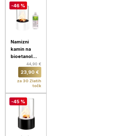
-46 %
Namizni
kamin na
bioetanol
Chameleon +
44,90 €
Bioetanol za
23,90 €
kamine 1L,
za 30 Zlatih
okrogel, bel
točk
-45 %