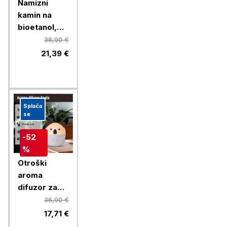
Namizni
kamin na
bioetanol,
Chameleon
38,90 €
LLW-TF002,
21,39 €
črn
Splača
se
-52
%
Otroški
aroma
difuzor za
eterična olja
36,90 €
- Koala,
17,71 €
Chameleon