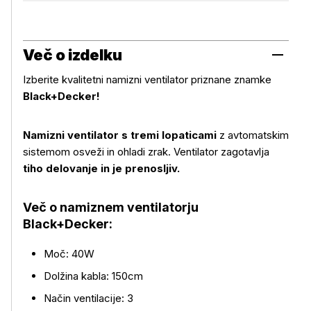
Več o izdelku
Izberite kvalitetni namizni ventilator priznane znamke
Black+Decker!
Namizni ventilator s tremi lopaticami
z avtomatskim
sistemom osveži in ohladi zrak. Ventilator zagotavlja
tiho delovanje in je prenosljiv.
Več o namiznem ventilatorju
Black+Decker:
Moč: 40W
Več o izdelku
Dolžina kabla: 150cm
Način ventilacije: 3