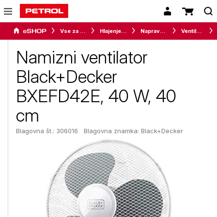
Vse za dom
Hlajenje in gretje
Naprave za ugodno bivalno klimo
Ventilatorji
Namizni ventilator
Black+Decker
BXEFD42E, 40 W, 40
cm
Blagovna št.: 306016
Blagovna znamka:
Black+Decker