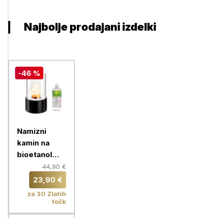
Najbolje prodajani izdelki
-46 %
Namizni
kamin na
bioetanol
Chameleon +
44,90 €
Bioetanol za
23,90 €
kamine 1L,
za 30 Zlatih
okrogel, črn
točk