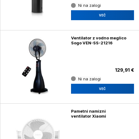
Ni na zalogi
VEČ
Ventilator z vodno meglico
Sogo VEN-SS-21216
129,91 €
Ni na zalogi
VEČ
Pametni namizni
ventilator Xiaomi