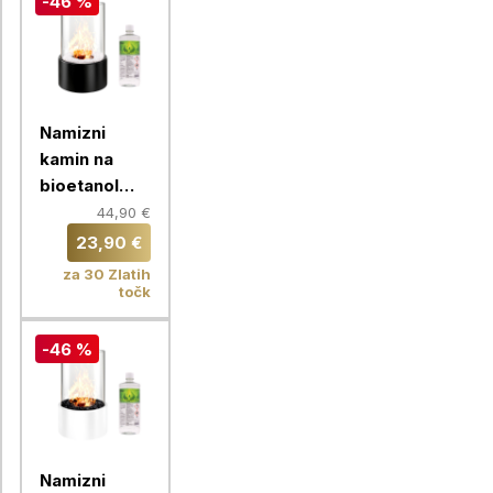
-46 %
Namizni
kamin na
bioetanol
Chameleon +
44,90 €
Bioetanol za
23,90 €
kamine 1L,
za 30 Zlatih
okrogel, črn
točk
-46 %
Namizni