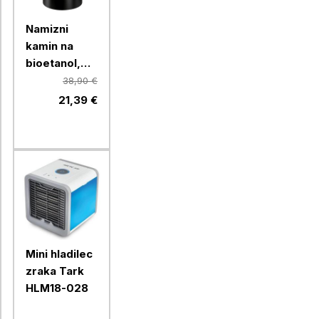
Namizni
kamin na
bioetanol,
Chameleon
38,90 €
LLW-TF002,
21,39 €
črn
Mini hladilec
zraka Tark
HLM18-028