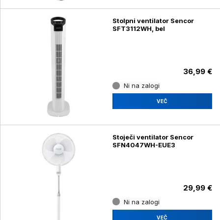
Stolpni ventilator Sencor
SFT3112WH, bel
36,99 €
Ni na zalogi
VEČ
Stoječi ventilator Sencor
SFN4047WH-EUE3
29,99 €
Ni na zalogi
VEČ