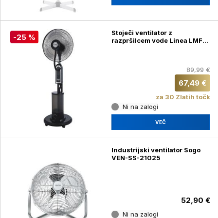
Stoječi ventilator z
-25 %
razpršilcem vode Linea LMFS-
0713
89,99 €
67,49 €
za 30 Zlatih točk
Ni na zalogi
VEČ
Industrijski ventilator Sogo
VEN-SS-21025
52,90 €
Ni na zalogi