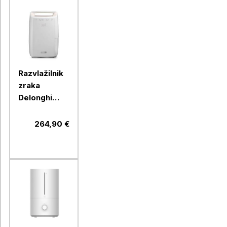
Razvlažilnik
zraka
Delonghi
DEX210SF,
10 L
264,90 €