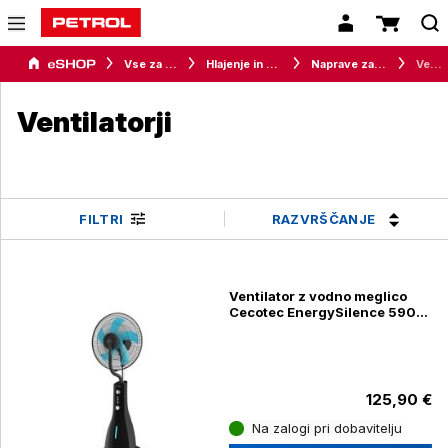
Vse za dom
Hlajenje in gretje
Naprave za ugodno bivalno klimo
Ventilatorji
Ventilatorji
RAZVRŠČANJE
FILTRI
Ventilator z vodno meglico
Cecotec EnergySilence 590
Freshessence
125,90 €
Na zalogi pri dobavitelju