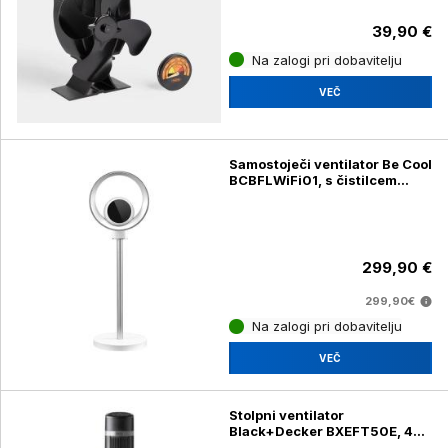
39,90 €
Na zalogi pri dobavitelju
VEČ
Samostoječi ventilator Be Cool
BCBFLWiFi01, s čistilcem
zraka in WiFi
299,90 €
299,90€
Na zalogi pri dobavitelju
VEČ
Stolpni ventilator
Black+Decker BXEFT50E, 45
W, 102 cm