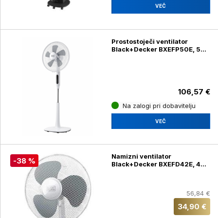
VEČ
Prostostoječi ventilator
Black+Decker BXEFP50E, 50
W, 135 cm
106,57 €
Na zalogi pri dobavitelju
VEČ
Namizni ventilator
-38 %
Black+Decker BXEFD42E, 40
W, 40 cm
56,84 €
34,90 €