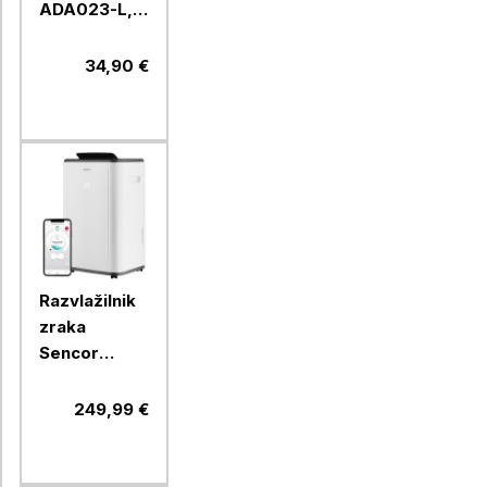
ADA023-L,
svetel les
34,90 €
Razvlažilnik
zraka
Sencor
SDH2028WH,
20 L
249,99 €