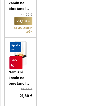
kamin na
bioetanol
Chameleon +
44,90 €
Bioetanol za
23,90 €
kamine 1L,
za 30 Zlatih
okrogel, bel
točk
Splača
se
-45
%
Namizni
kamin na
bioetanol
Chameleon
38,90 €
LLW-TF002,
21,39 €
bel