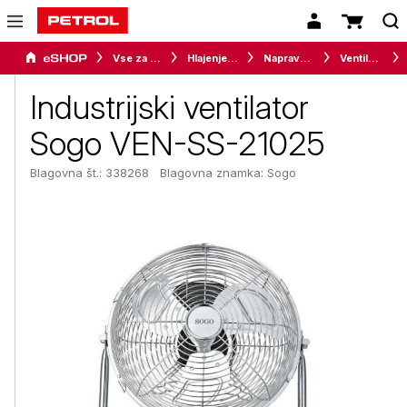
Vse za dom
Hlajenje in gretje
Naprave za ugodno bivalno klimo
Ventilatorji
Industrijski ventilator
Sogo VEN-SS-21025
Blagovna št.: 338268
Blagovna znamka:
Sogo