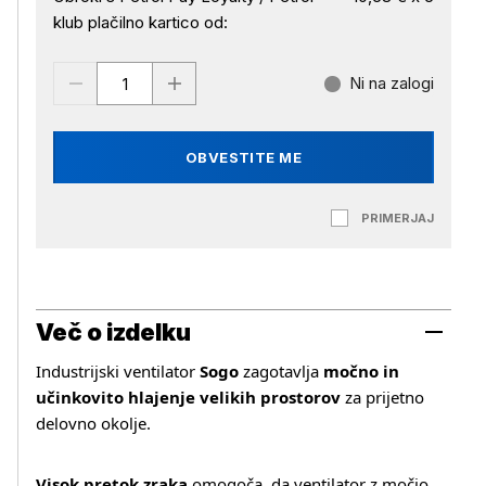
klub plačilno kartico od:
Ni na zalogi
OBVESTITE ME
PRIMERJAJ
Več o izdelku
Industrijski ventilator
Sogo
zagotavlja
močno in
učinkovito hlajenje velikih prostorov
za prijetno
delovno okolje.
Visok pretok zraka
omogoča, da ventilator z močjo