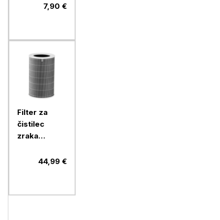
7,90 €
Filter za
čistilec
zraka
XIAOMI
Smart air
44,99 €
4 Lite filter