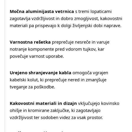
Močna aluminijasta vetrnica
s tremi lopaticami
zagotavlja vzdržljivost in dobro zmogljivost, kakovostni
Več o izdelku
materiali pa prispevajo k dolgi življenjski dobi naprave.
Varnostna rešetka
preprečuje nesreče in varuje
notranje komponente pred vdorom tujkov, kar
povečuje varnost uporabe.
Urejeno shranjevanje kabla
omogoča vgrajen
kabelski kolut, ki preprečuje nered in zmanjšuje
tveganje za poškodbe.
Kakovostni materiali in dizajn
vključujejo kovinsko
ohišje in kromirane zaključke, ki zagotavljajo
vzdržljivost ter sodoben videz za vsak prostor.