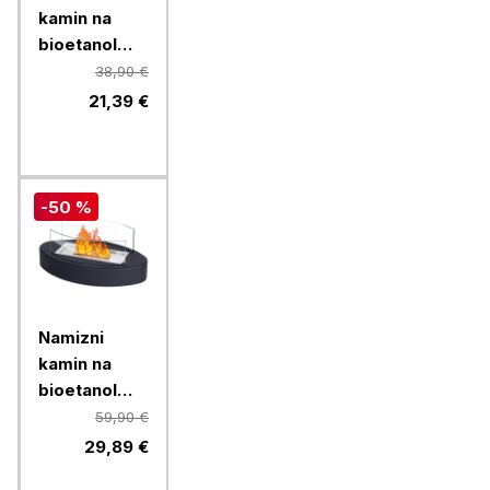
kamin na
bioetanol
Chameleon
38,90 €
LLW-TF002,
21,39 €
bel
-50 %
Namizni
kamin na
bioetanol
Chameleon
59,90 €
LLW-OTF01,
29,89 €
ovalni, črn