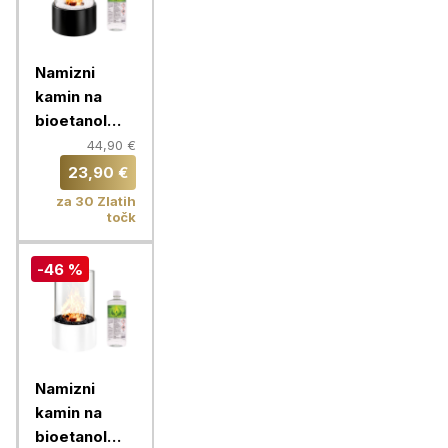
Namizni
kamin na
bioetanol
Chameleon +
44,90 €
Bioetanol za
23,90 €
kamine 1L,
za 30 Zlatih
okrogel, črn
točk
-46 %
Namizni
kamin na
bioetanol