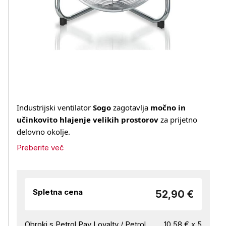
Industrijski ventilator
Sogo
zagotavlja
močno in
učinkovito hlajenje velikih prostorov
za prijetno
delovno okolje.
Preberite več
Spletna cena
52,90 €
Obroki s Petrol Pay Loyalty / Petrol
10,58 € x 5