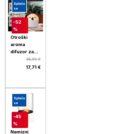
Splača
se
-52
%
Otroški
aroma
difuzor za
eterična olja
36,90 €
- Koala,
17,71 €
Chameleon
Splača
se
-45
%
Namizni