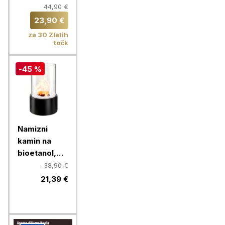
Chameleon +
44,90 €
Bioetanol za
23,90 €
kamine 1L,
za 30 Zlatih
okrogel, bel
točk
-45 %
Namizni
kamin na
bioetanol,
Chameleon
38,90 €
LLW-TF002,
21,39 €
črn