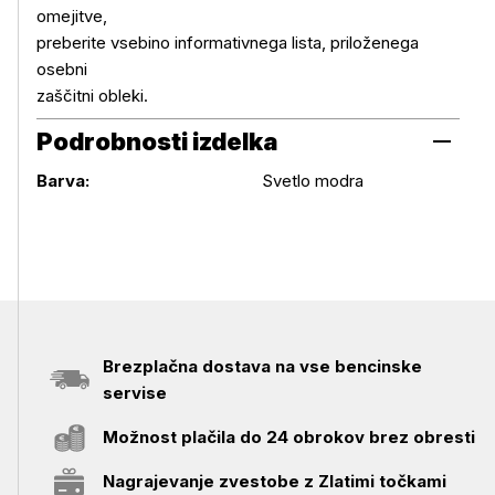
omejitve,
preberite vsebino informativnega lista, priloženega
osebni
zaščitni obleki.
Podrobnosti izdelka
Podrobnosti izdelka
Barva:
Svetlo modra
Brezplačna dostava na vse bencinske
servise
Možnost plačila do 24 obrokov brez obresti
Nagrajevanje zvestobe z Zlatimi točkami