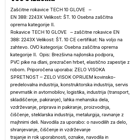
Zašćitne rokavice TECH 10 GLOVE –
EN 388: 2243X Velikost: ŠT. 10 Osebna zaščitna
oprema kategorije II.
Rokavice TECH 10 GLOVE – zaščitne rokavice EN
388: 2243X Velikost: ŠT. 10 CE certifikat: Na voljo na
zahtevo. OVO kategorija: Osebna zaščitna oprema
kategorije II. Opis: Brezšivna najlonska podpora,
PVC pike na dlani, prezračen hrbet, elastično zapestje z
robom. Priporočena uporaba: ZELO VISOKA
SPRETNOST – ZELO VISOK OPRIJEM kovinsko-
predelovalna industrija, konstruktorska industrija, servis
Več o izdelku
pnevmatik in avtomobilov, logistika, industrija (transport,
skladiščenje, pakiranje), lahka mehanska dela,
vzdrževanje, priprava in pakiranje, proizvodnja,
čiščenje, steklarska industrija, metalurgija, ravnanje z
majhnimi deli. Navodila za uporabo: o navodilih za delo,
shranjevanje, čiščenje in vzdrževanje
trajanje in rok uporabnosti, oznake, navodila in