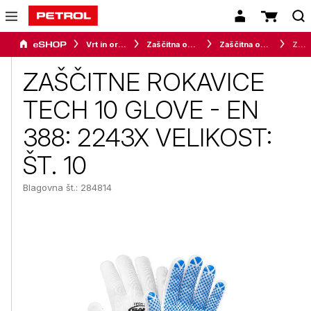
Vrt in orodje
Zaščitna oprema
Zaščitna oblačila
ZAŠČITNE ROKAVICE TECH 10 GLOVE - EN 388: 2243X VELIKOST: ŠT. 10
ZAŠČITNE ROKAVICE
TECH 10 GLOVE - EN
388: 2243X VELIKOST:
ŠT. 10
Blagovna št.: 284814