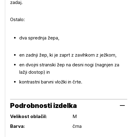
zadaj.
Več o izdelku
Ostalo:
dva sprednja žepa,
en zadnji žep, ki je zaprt z zavihkom z ježkom,
en dvojni stranski žep na desni nogi (nagnjen za
lažji dostop) in
kontrastni barvni vložki in črte.
Podrobnosti izdelka
Velikost oblačil:
M
Podrobnosti izdelka
Barva:
črna