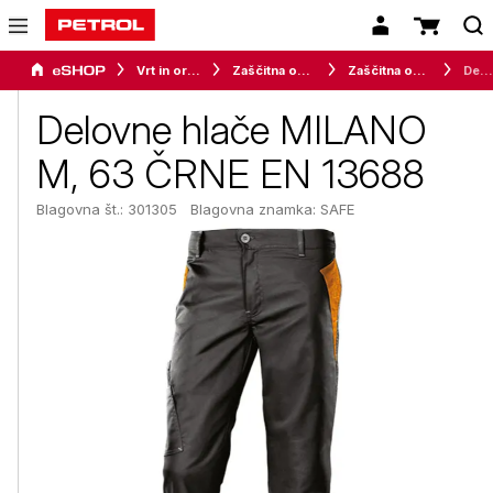
Vrt in orodje
Zaščitna oprema
Zaščitna oblačila
Delovne hlače MILANO M, 63 ČRNE EN 13688
Delovne hlače MILANO
M, 63 ČRNE EN 13688
Blagovna št.: 301305
Blagovna znamka:
SAFE