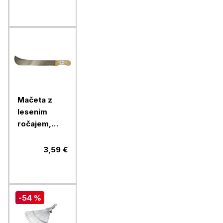
Mačeta z
lesenim
ročajem,
300 mm
3,59 €
-54 %