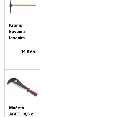
Kramp
kovani z
lesenim
ročajem 2,5
kg
14,99 €
Mačeta
AGEF, 14,5 x