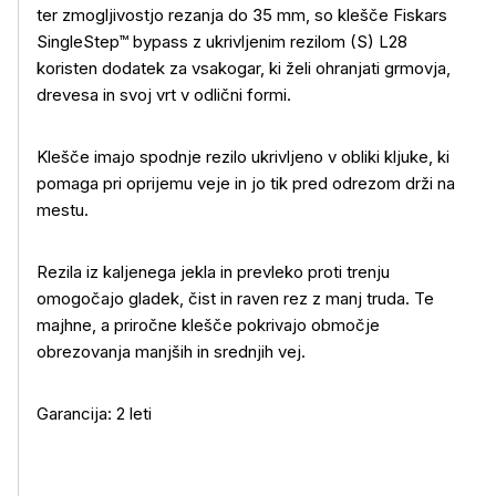
ter zmogljivostjo rezanja do 35 mm, so klešče Fiskars
SingleStep™ bypass z ukrivljenim rezilom (S) L28
koristen dodatek za vsakogar, ki želi ohranjati grmovja,
drevesa in svoj vrt v odlični formi.
Klešče imajo spodnje rezilo ukrivljeno v obliki kljuke, ki
Več o izdelku
pomaga pri oprijemu veje in jo tik pred odrezom drži na
mestu.
Rezila iz kaljenega jekla in prevleko proti trenju
omogočajo gladek, čist in raven rez z manj truda. Te
majhne, a priročne klešče pokrivajo območje
obrezovanja manjših in srednjih vej.
Garancija: 2 leti