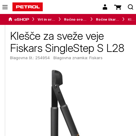
Vrt in orodje
Ročno orodje za vrt in okolico
Ročne škarje in žage
Klešče za sveže veje Fiskars SingleStep S L28
Klešče za sveže veje
Fiskars SingleStep S L28
Blagovna št.: 254954
Blagovna znamka:
Fiskars