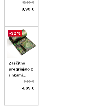
Camouflage,
12,90 €
3 x 4 m
8,90 €
-32 %
Zaščitno
pregrinjalo z
rinkami
Camouflage,
6,90 €
2 x 3 m
4,69 €