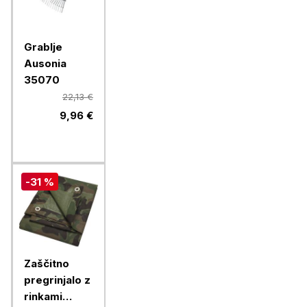
Grablje
Ausonia
35070
22,13 €
9,96 €
-31 %
Zaščitno
pregrinjalo z
rinkami