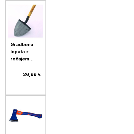
Gradbena
lopata z
ročajem
Bizovičar,
130 cm
26,99 €